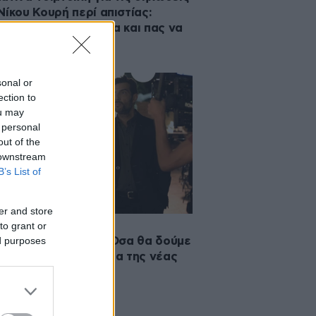
Νίκου Κουρή περί απιστίας:
εις την κουτσουκέλα και πας να
ς και από πάνω;»
sonal or
ection to
ou may
 personal
out of the
 downstream
B’s List of
er and store
to grant or
2025 12:26
ed purposes
χνίδια εκδίκησης»: Όσα θα δούμε
πρώτα τρία επεισόδια της νέας
οπτικής σειράς