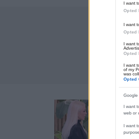
I want t
Opted 
I want t
Opted 
I want 
Advertis
Opted 
I want t
of my P
was col
Opted 
Google 
I want t
web or d
I want t
purpose