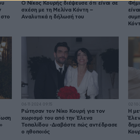
ου
Ο Νίκος Κουρής διέψευσε ότι είναι σε
Φήμε
ν
σχέση με τη Μελίνα Κόντη –
είνα
 στο
Αναλυτικά η δήλωσή του
συμπ
Κόντ
06·11·2024 09:15
02·10
Ρώτησαν τον Νίκο Κουρή για τον
Η με
ίωση
χωρισμό του από την Έλενα
Έλεν
»
Τοπαλίδου -Διαβάστε πώς αντέδρασε
δημο
ο ηθοποιός
Κου