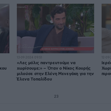
13·09·2024 09:51
12·09
«Λες μόλις παντρευτούμε να
Ιερέ
ίκου
χωρίσουμε;» – Όταν ο Νίκος Κουρής
Χωρ
μιλούσε στην Ελένη Μενεγάκη για την
πιρο
Έλενα Τοπαλίδου
1
2
3