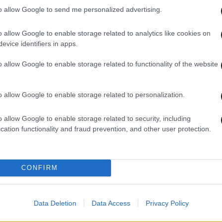
to allow Google to send me personalized advertising.
o allow Google to enable storage related to analytics like cookies on
evice identifiers in apps.
17·12·2024 13:37
10·12·
«Παιχνίδια εκδίκησης»: Backstage
Το ε
o allow Google to enable storage related to functionality of the website
στιγμές από το νέο ερωτικό
«Παι
–
ψυχολογικό θρίλερ
ΑΝΤ1
τρέι
o allow Google to enable storage related to personalization.
o allow Google to enable storage related to security, including
cation functionality and fraud prevention, and other user protection.
CONFIRM
Data Deletion
Data Access
Privacy Policy
13·11·2024 07:42
11·11·