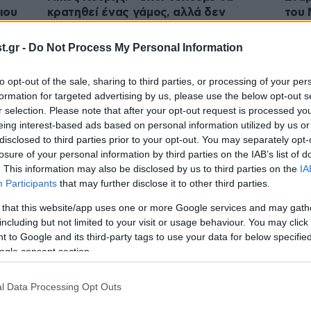
ιου
κρατηθεί ένας γάμος, αλλά δεν
του 
μπορείς να ξεφύγεις από τον έρωτα»
«Κάν
βγει
.gr -
Do Not Process My Personal Information
to opt-out of the sale, sharing to third parties, or processing of your per
formation for targeted advertising by us, please use the below opt-out s
r selection. Please note that after your opt-out request is processed y
eing interest-based ads based on personal information utilized by us or
disclosed to third parties prior to your opt-out. You may separately opt-
losure of your personal information by third parties on the IAB’s list of
. This information may also be disclosed by us to third parties on the
IA
Participants
that may further disclose it to other third parties.
 that this website/app uses one or more Google services and may gath
including but not limited to your visit or usage behaviour. You may click 
20·01·2025 14:39
17·01·
 to Google and its third-party tags to use your data for below specifi
e
Ο Νίκος Κουρής για την απιστία: «Αν
«Παι
ogle consent section.
η
κάποιος είναι τίμιος και αγαπάει τον
στα 
άνθρωπό του, μπορεί να συγχωρήσει
τηλε
την απιστία»
l Data Processing Opt Outs