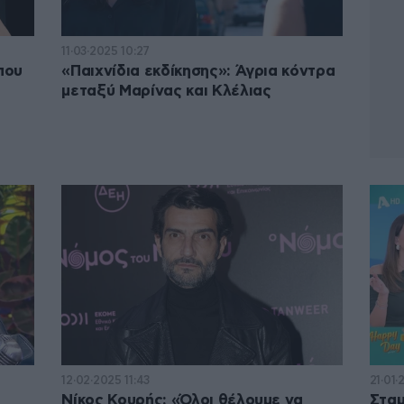
11·03·2025 10:27
που
«Παιχνίδια εκδίκησης»: Άγρια κόντρα
μεταξύ Μαρίνας και Κλέλιας
12·02·2025 11:43
21·01·
Νίκος Κουρής: «Όλοι θέλουμε να
Σταμ