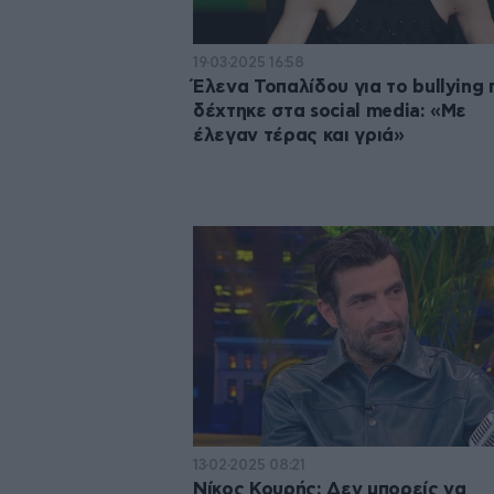
19·03·2025 16:58
Έλενα Τοπαλίδου για το bullying 
δέχτηκε στα social media: «Με
έλεγαν τέρας και γριά»
13·02·2025 08:21
Νίκος Κουρής: Δεν μπορείς να