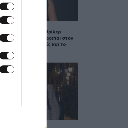
2024 13:31
ρωτικό ψυχολογικό θρίλερ
χνίδια Εκδίκησης» έρχεται στον
 – Οι πρωταγωνιστές και το
λερ
2024 08:07