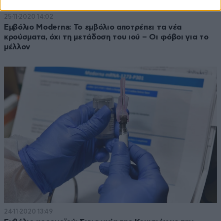
25·11·2020 14:02
Εμβόλιο Moderna: Το εμβόλιο αποτρέπει τα νέα
κρούσματα, όχι τη μετάδοση του ιού – Οι φόβοι για το
μέλλον
24·11·2020 13:49