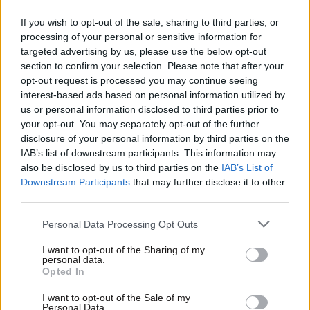
If you wish to opt-out of the sale, sharing to third parties, or
processing of your personal or sensitive information for
targeted advertising by us, please use the below opt-out
section to confirm your selection. Please note that after your
opt-out request is processed you may continue seeing
interest-based ads based on personal information utilized by
us or personal information disclosed to third parties prior to
your opt-out. You may separately opt-out of the further
disclosure of your personal information by third parties on the
IAB’s list of downstream participants. This information may
26·11·2020 17:42
also be disclosed by us to third parties on the
IAB’s List of
Τα mRNA εμβόλια για τον κορονοϊό και η «αλλοίωση του
Downstream Participants
that may further disclose it to other
DNA» – Ο Ηλίας Μόσιαλος απαντά με χιούμορ
third parties.
Please note that this website/app uses one or more Google
Personal Data Processing Opt Outs
services and may gather and store information including but
not limited to your visit or usage behaviour. You may click to
I want to opt-out of the Sharing of my
personal data.
grant or deny consent to Google and its third-party tags to
Opted In
use your data for below specified purposes in below Google
consent section.
I want to opt-out of the Sale of my
Personal Data.