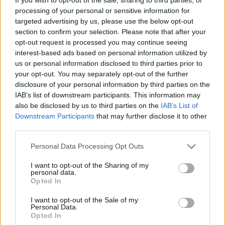
processing of your personal or sensitive information for
targeted advertising by us, please use the below opt-out
section to confirm your selection. Please note that after your
opt-out request is processed you may continue seeing
interest-based ads based on personal information utilized by
us or personal information disclosed to third parties prior to
your opt-out. You may separately opt-out of the further
disclosure of your personal information by third parties on the
26·04·2024 16:36
IAB’s list of downstream participants. This information may
Η αφρικανική σκόνη επιστρέφει - Η εκτίμηση για τον
also be disclosed by us to third parties on the
IAB’s List of
καιρό τη Μεγάλη Εβδομάδα και την Κυριακή του Πάσχα
Downstream Participants
that may further disclose it to other
third parties.
Please note that this website/app uses one or more Google
Personal Data Processing Opt Outs
services and may gather and store information including but
not limited to your visit or usage behaviour. You may click to
I want to opt-out of the Sharing of my
personal data.
grant or deny consent to Google and its third-party tags to
Opted In
use your data for below specified purposes in below Google
consent section.
I want to opt-out of the Sale of my
Personal Data.
Opted In