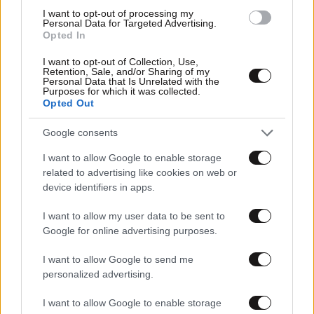
I want to opt-out of processing my
Personal Data for Targeted Advertising.
Opted In
I want to opt-out of Collection, Use,
Retention, Sale, and/or Sharing of my
Personal Data that Is Unrelated with the
26·04·2024 12:35
Purposes for which it was collected.
O καιρός τις ημέρες του Πάσχα – «Ξεκινά με καλοκαιρία
Opted Out
και λίγη σκόνη και καταλήγει με ανοιξιάτικες
αστάθειες»
Google consents
I want to allow Google to enable storage
related to advertising like cookies on web or
device identifiers in apps.
I want to allow my user data to be sent to
Google for online advertising purposes.
I want to allow Google to send me
personalized advertising.
I want to allow Google to enable storage