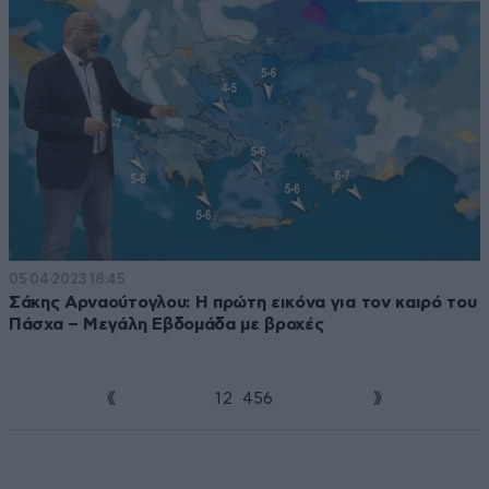
05·04·2023 18:45
Σάκης Αρναούτογλου: Η πρώτη εικόνα για τον καιρό του
Πάσχα – Μεγάλη Εβδομάδα με βροχές
1
2
3
4
5
6