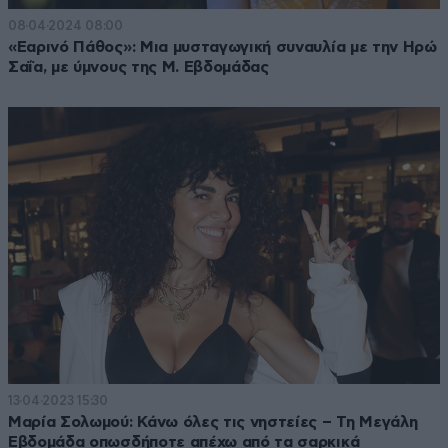
08·04·2024 08:00
«Εαρινό Πάθος»: Μια μυσταγωγική συναυλία με την Ηρώ
Σαΐα, με ύμνους της Μ. Εβδομάδας
13·04·2023 15:30
Μαρία Σολωμού: Κάνω όλες τις νηστείες – Τη Μεγάλη
Εβδομάδα οπωσδήποτε απέχω από τα σαρκικά