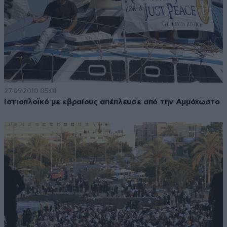
27·09·2010 05:01
Ιστιοπλοϊκό με εβραίους απέπλευσε από την Αμμόχωστο