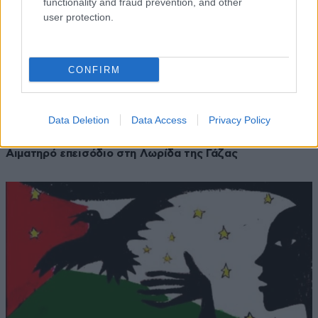
functionality and fraud prevention, and other
user protection.
CONFIRM
22·12·2010 14:10
Προσφυγή στον ΟΗΕ για τη ρίψη ρουκετών
Data Deletion
Data Access
Privacy Policy
12·12·2010 11:38
Αιματηρό επεισόδιο στη Λωρίδα της Γάζας