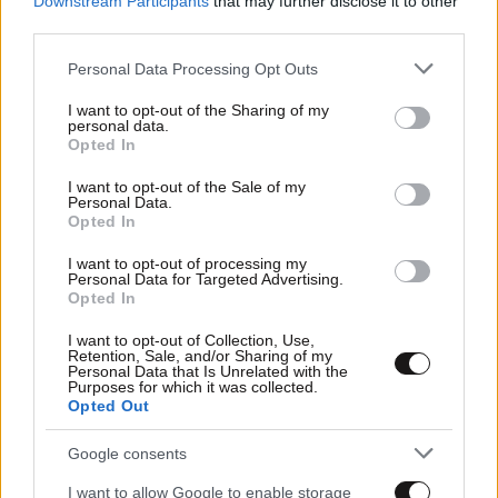
Downstream Participants
that may further disclose it to other
third parties.
Please note that this website/app uses one or more Google
Personal Data Processing Opt Outs
services and may gather and store information including but
not limited to your visit or usage behaviour. You may click to
I want to opt-out of the Sharing of my
personal data.
grant or deny consent to Google and its third-party tags to
Opted In
use your data for below specified purposes in below Google
consent section.
I want to opt-out of the Sale of my
Personal Data.
Opted In
05·01·2011 15:47
I want to opt-out of processing my
Οργανωμένο σχέδιο για τον οικονομικό αποκλεισμό της
Personal Data for Targeted Advertising.
Γάζας
Opted In
I want to opt-out of Collection, Use,
Retention, Sale, and/or Sharing of my
Personal Data that Is Unrelated with the
Purposes for which it was collected.
Opted Out
Google consents
I want to allow Google to enable storage