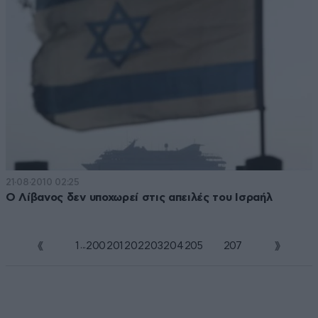
21·08·2010 02:25
Ο Λίβανος δεν υποχωρεί στις απειλές του Ισραήλ
...
1
200
201
202
203
204
205
206
207