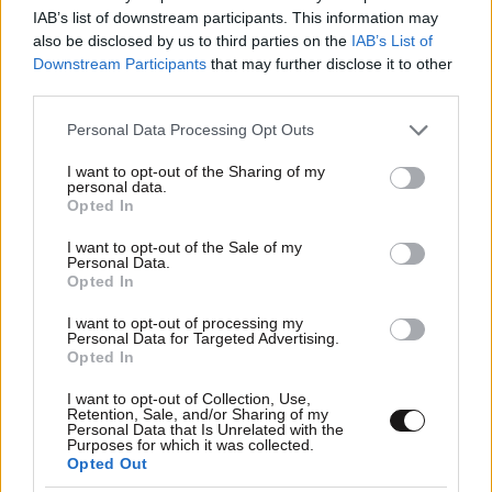
IAB’s list of downstream participants. This information may
also be disclosed by us to third parties on the
IAB’s List of
26·07·2026 19:45
Downstream Participants
that may further disclose it to other
Καιρός: Έρχεται ισχυρό μελτέμι με 8 μποφόρ και
third parties.
θερμοκρασίες έως 38 βαθμούς, η πρόγνωση μέχρι την
Πέμπτη
Please note that this website/app uses one or more Google
Personal Data Processing Opt Outs
services and may gather and store information including but
not limited to your visit or usage behaviour. You may click to
I want to opt-out of the Sharing of my
personal data.
grant or deny consent to Google and its third-party tags to
Opted In
use your data for below specified purposes in below Google
consent section.
I want to opt-out of the Sale of my
Personal Data.
Opted In
I want to opt-out of processing my
Personal Data for Targeted Advertising.
Opted In
I want to opt-out of Collection, Use,
Retention, Sale, and/or Sharing of my
Personal Data that Is Unrelated with the
Purposes for which it was collected.
Opted Out
26·07·2026 07:06