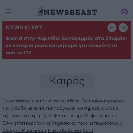
NEWS ALERT
Φωτιά στην Κόρινθο: Συναγερμός στο Στεφάνι
Έ
με εναέρια μέσα και μήνυμα για ετοιμότητα
Θ
από το 112
Καιρός
Ενημερωθείτε για τον καιρό σε Αθήνα, Θεσσαλονίκη και όλη
την Ελλάδα, με αναλυτική πρόγνωση για σήμερα, αύριο και
τις επόεμενες ημέρες. Διαβάστε τις προβλέψεις από την
Εθνική Μετεωρολογική Υπηρεσία
και τους μετεωρολόγους
Κλέαρχο Μαρουσάκη
,
Γιάννη Καλλιάνο
,
Σάκη