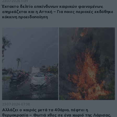
23·07·2026 11:39
Έκτακτο δελτίο επικίνδυνων καιρικών φαινομένων,
επηρεάζεται και η Αττική – Για ποιες περιοχές εκδόθηκε
κόκκινη προειδοποίηση
23·07·2026 07:38
Αλλάζει ο καιρός μετά τα 40άρια, πέφτει η
θερμοκρασία – Φωτιά χθες σε ένα χωριό της Λάρισας,