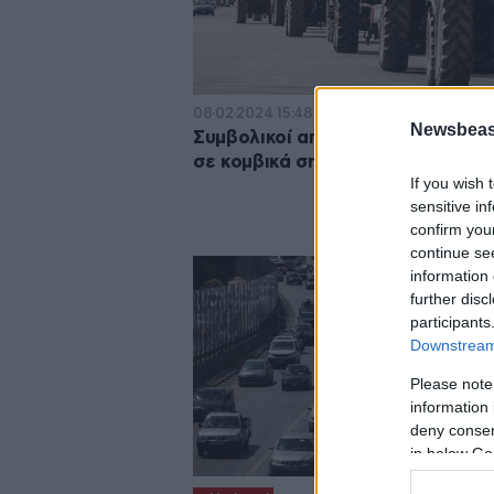
08·02·2024 15:48
Newsbeast
Συμβολικοί αποκλεισμοί και σήμε
σε κομβικά σημεία των εθνικών 
If you wish 
sensitive in
confirm you
continue se
information 
further disc
participants
Downstream 
Please note
information 
deny consent
in below Go