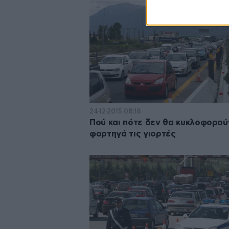
24·12·2015 08:18
Πού και πότε δεν θα κυκλοφορού
φορτηγά τις γιορτές