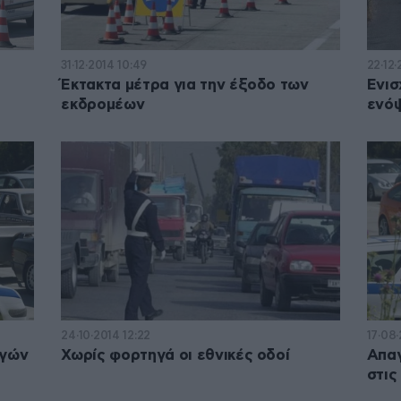
31·12·2014 10:49
22·12·
Έκτακτα μέτρα για την έξοδο των
Ενισ
εκδρομέων
ενόψ
24·10·2014 12:22
17·08
ηγών
Χωρίς φορτηγά οι εθνικές οδοί
Απα
στις