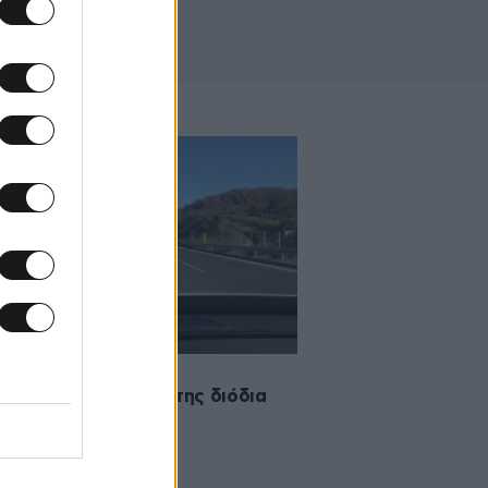
2016 09:46
 στη μέση της γεμάτης διόδια
κής Οδού