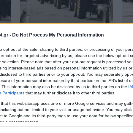
06·02·2024 23:22
06·02
.gr -
Do Not Process My Personal Information
ρα
Σκληραίνουν τη στάση τους οι
Πήρα
οδών
αγρότες με μπλόκα στις εθνικές –
αγρό
to opt-out of the sale, sharing to third parties, or processing of your per
Ποια σημεία θα κλείσουν από Τετάρτη
κατε
formation for targeted advertising by us, please use the below opt-out s
τρα
r selection. Please note that after your opt-out request is processed y
eing interest-based ads based on personal information utilized by us or
disclosed to third parties prior to your opt-out. You may separately opt-
losure of your personal information by third parties on the IAB’s list of
. This information may also be disclosed by us to third parties on the
IA
Participants
that may further disclose it to other third parties.
 that this website/app uses one or more Google services and may gath
including but not limited to your visit or usage behaviour. You may click 
 to Google and its third-party tags to use your data for below specifi
ogle consent section.