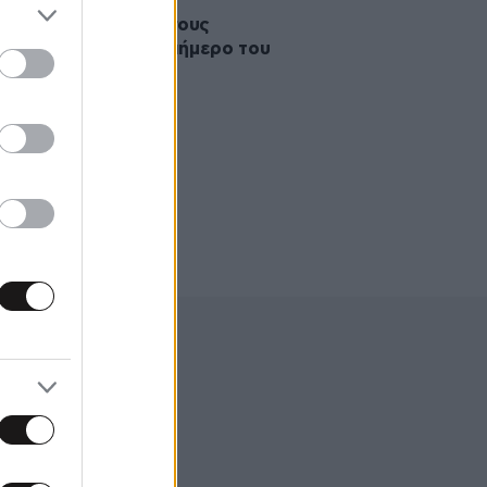
·2020 16:43
τιμα περιμένουν όσους
ύνται στη ΛΕΑ το τριήμερο του
υ Πνεύματος