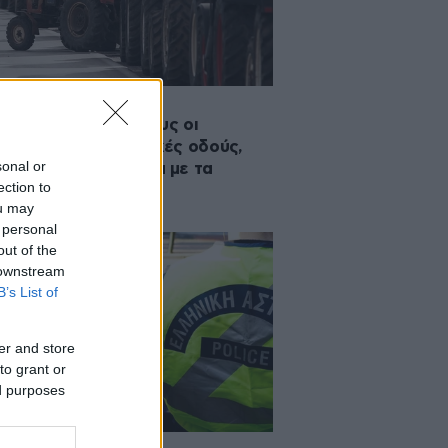
·2024 15:42
ν τις αποφάσεις τους οι
τες: Κλείνουν εθνικές οδούς,
sonal or
βαίνουν στην Αθήνα με τα
ection to
κτέρ
ou may
 personal
out of the
 downstream
B’s List of
er and store
to grant or
ed purposes