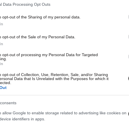
26·04·2021 06:27
05·06
l Data Processing Opt Outs
Μεγάλη Εβδομάδα με μπλόκα στα
Πρόσ
διόδια – Σε εφαρμογή τα
κινο
o opt-out of the Sharing of my personal data.
υποχρεωτικά self test στο Δημόσιο
Αγίο
In
o opt-out of the Sale of my Personal Data.
In
ν
to opt-out of processing my Personal Data for Targeted
ing.
In
o opt-out of Collection, Use, Retention, Sale, and/or Sharing
ersonal Data that Is Unrelated with the Purposes for which it
lected.
Out
consents
o allow Google to enable storage related to advertising like cookies on
evice identifiers in apps.