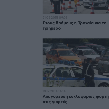
21·02·2015 09:03
Στους δρόμους η Τροχαία για το
τριήμερο
18·12·2014 14:14
Απαγόρευση κυκλοφορίας φορτ
στις γιορτές