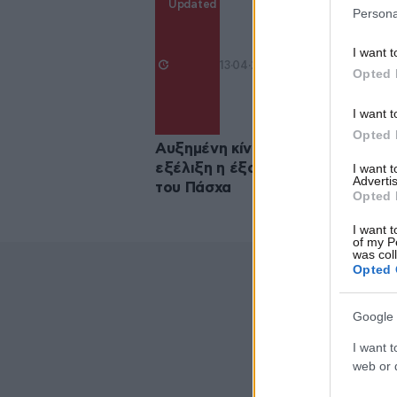
Updated
Persona
I want t
13·04·2023 16:15
Opted 
I want t
Opted 
Αυξημένη κίνηση στα διόδια: Σε
εξέλιξη η έξοδος των εκδρομέω
I want 
Advertis
του Πάσχα
Opted 
I want t
of my P
was col
Opted 
Google 
I want t
web or d