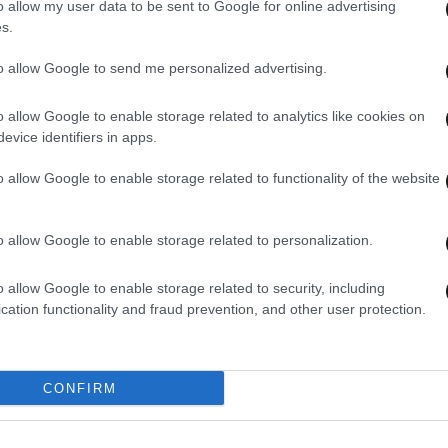
o allow my user data to be sent to Google for online advertising
s.
to allow Google to send me personalized advertising.
o allow Google to enable storage related to analytics like cookies on
evice identifiers in apps.
o allow Google to enable storage related to functionality of the website
o allow Google to enable storage related to personalization.
o allow Google to enable storage related to security, including
cation functionality and fraud prevention, and other user protection.
20·04·2017 12:09
26·12·
ς το
Το υπουργείο Υποδομών «τρολάρει»
Φυτά
τα δημοσιεύματα για την ταλαιπωρία
Εθνι
CONFIRM
των οδηγών το Πάσχα