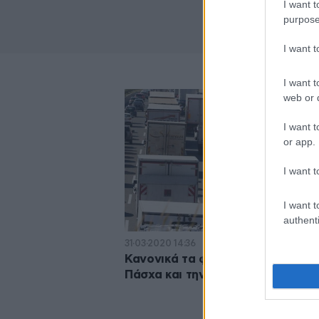
I want t
purpose
I want 
I want t
web or d
I want t
or app.
I want t
I want t
authenti
31·03·2020 14:36
Κανονικά τα φορτηγά στις εθνικέ
Πάσχα και την Πρωτομαγιά