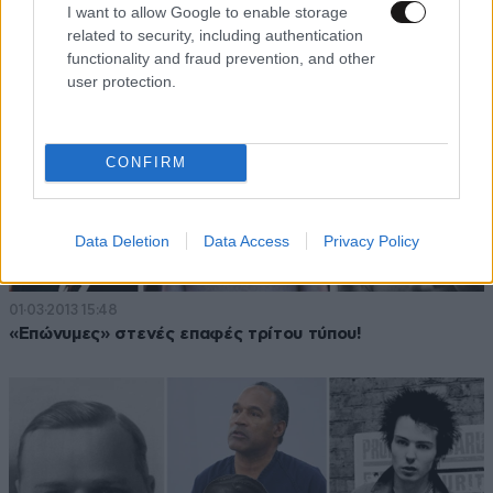
I want to allow Google to enable storage
related to security, including authentication
functionality and fraud prevention, and other
user protection.
CONFIRM
Data Deletion
Data Access
Privacy Policy
01·03·2013 15:48
«Επώνυμες» στενές επαφές τρίτου τύπου!