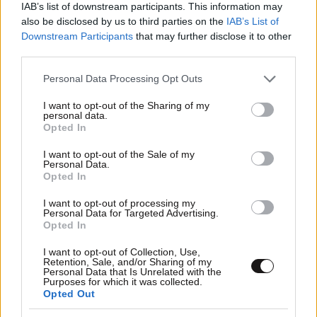
IAB’s list of downstream participants. This information may
also be disclosed by us to third parties on the
IAB’s List of
Downstream Participants
that may further disclose it to other
third parties.
03·06·2013 13:44
Please note that this website/app uses one or more Google
Personal Data Processing Opt Outs
«Hot Yoga» στη Μύκονο
services and may gather and store information including but
not limited to your visit or usage behaviour. You may click to
I want to opt-out of the Sharing of my
personal data.
grant or deny consent to Google and its third-party tags to
Opted In
use your data for below specified purposes in below Google
consent section.
I want to opt-out of the Sale of my
Personal Data.
Opted In
I want to opt-out of processing my
Personal Data for Targeted Advertising.
Opted In
I want to opt-out of Collection, Use,
Retention, Sale, and/or Sharing of my
Personal Data that Is Unrelated with the
Purposes for which it was collected.
Opted Out