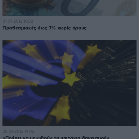
01·07·2012 10:32
Προθεσμιακές έως 7% χωρίς όρους
28·06·2012 19:02
«Πρέπει να μειωθούν τα επιτόκια δανεισμού»