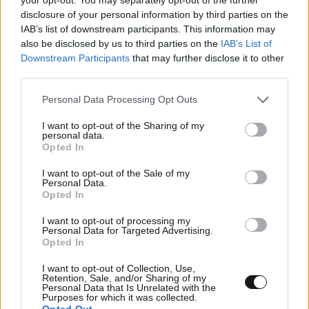
disclosure of your personal information by third parties on the
IAB’s list of downstream participants. This information may
09·07·2012 20:49
also be disclosed by us to third parties on the
IAB’s List of
Μέτρα για την αποφυγή προσπαθειών χειραγώγησης
Downstream Participants
that may further disclose it to other
επιτοκίων
third parties.
Please note that this website/app uses one or more Google
Personal Data Processing Opt Outs
services and may gather and store information including but
not limited to your visit or usage behaviour. You may click to
I want to opt-out of the Sharing of my
personal data.
grant or deny consent to Google and its third-party tags to
Opted In
use your data for below specified purposes in below Google
consent section.
I want to opt-out of the Sale of my
Personal Data.
Opted In
I want to opt-out of processing my
Personal Data for Targeted Advertising.
Opted In
I want to opt-out of Collection, Use,
Retention, Sale, and/or Sharing of my
Personal Data that Is Unrelated with the
Purposes for which it was collected.
07·07·2012 03:53
Opted Out