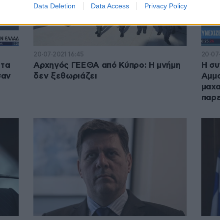
Data Deletion
Data Access
Privacy Policy
20·07·2021 16:45
20·07·
 τα
Αρχηγός ΓΕΕΘΑ από Κύπρο: Η μνήμη
Η συ
σαν
δεν ξεθωριάζει
Αμμο
μαχα
παρε