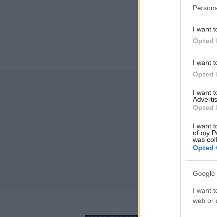
Persona
I want t
Opted 
I want t
Opted 
I want 
Advertis
Opted 
I want t
of my P
was col
Opted 
Google 
I want t
web or d