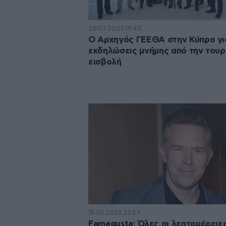
20·07·2023 19:40
Ο Αρχηγός ΓΕΕΘΑ στην Κύπρο για
εκδηλώσεις μνήμης από την τουρ
εισβολή
15·05·2023 22:57
Famagusta: Όλες οι λεπτομέρειες