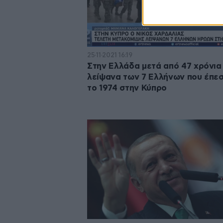
25·11·2021 16:19
Στην Ελλάδα μετά από 47 χρόνια
λείψανα των 7 Ελλήνων που έπε
το 1974 στην Κύπρο