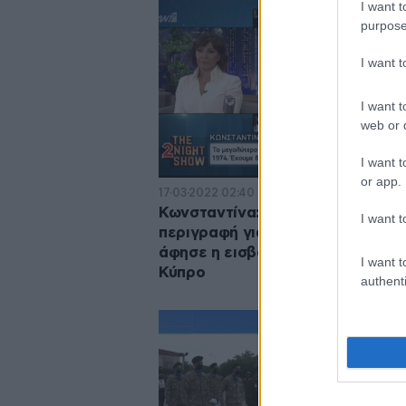
I want t
purpose
I want 
I want t
web or d
I want t
or app.
17·03·2022 02:40
Κωνσταντίνα: Η καθηλωτική
I want t
περιγραφή για τις πληγές που τη
άφησε η εισβολή των Τούρκων σ
I want t
Κύπρο
authenti