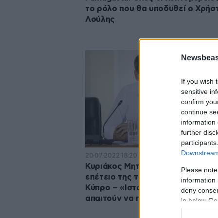
το ρόλο που θα υποδυθεί ο Χρήσ
Λούλης
Newsbeast
If you wish 
sensitive in
confirm you
continue se
information 
further disc
participants
Downstream 
20·07·2022 18:20
Κυριάκος Μητσοτάκης για μαύρη
Please note
επέτειο της τουρκικής εισβολής 
information 
Κύπρο – «Ιστορία και το Δίκαιο
deny consent
απαιτούν να πέσει»
in below Go