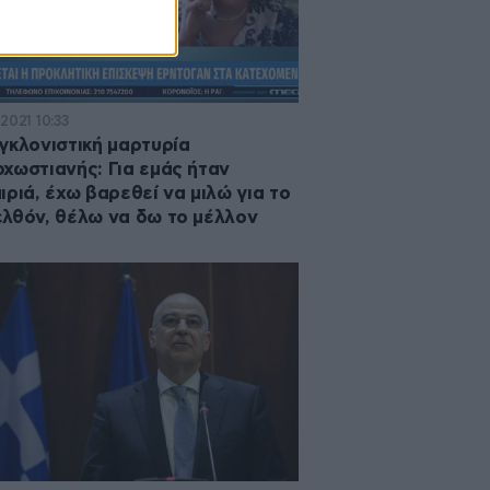
2021 10:33
γκλονιστική μαρτυρία
χωστιανής: Για εμάς ήταν
ιριά, έχω βαρεθεί να μιλώ για το
λθόν, θέλω να δω το μέλλον