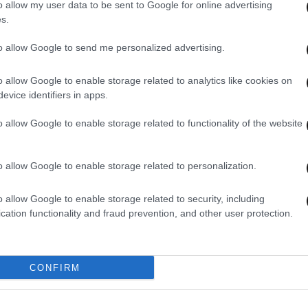
o allow my user data to be sent to Google for online advertising
s.
to allow Google to send me personalized advertising.
o allow Google to enable storage related to analytics like cookies on
evice identifiers in apps.
o allow Google to enable storage related to functionality of the website
02·03·2022 18:11
28·02
Ευρυδίκη: Ο πόλεμος στην Ουκρανία
Ανδρ
o allow Google to enable storage related to personalization.
ς
τις ξύπνησε μνήμες από την εισβολή
της 
την
στην Κύπρο – Τι θυμάται από τότε
γιατ
o allow Google to enable storage related to security, including
cation functionality and fraud prevention, and other user protection.
CONFIRM