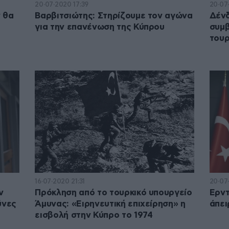
20·07·2020 17:39
20·07
 θα
Βαρβιτσιώτης: Στηρίζουμε τον αγώνα
Δένδ
για την επανένωση της Κύπρου
συμβ
ό
τουρ
16·07·2020 21:31
20·07·
ν
Πρόκληση από το τουρκικό υπουργείο
Ερντ
ύνες
Άμυνας: «Ειρηνευτική επιχείρηση» η
άπει
εισβολή στην Κύπρο το 1974