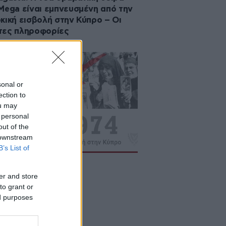
Mega είναι εμπνευσμένη από την
κική εισβολή στην Κύπρο – Οι
τες πληροφορίες
sonal or
ection to
ou may
 personal
out of the
 downstream
B’s List of
ated
er and store
to grant or
ed purposes
20·07·2022 12:00