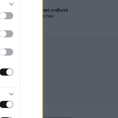
ρόνια από την τουρκική εισβολή
 Κύπρο: Τα μηνύματα του
τικού κόσμου