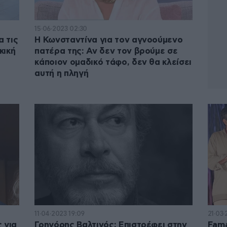
15·06·2023 02:30
 τις
Η Κωνσταντίνα για τον αγνοούμενο
κική
πατέρα της: Αν δεν τον βρούμε σε
κάποιον ομαδικό τάφο, δεν θα κλείσει
αυτή η πληγή
11·04·2023 19:09
21·03·
 για
Γρηγόρης Βαλτινός: Επιστρέφει στην
Fama