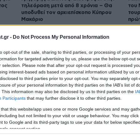
τος
τηλεόραση μετά από 8 χρόνια – Θα
του 
υποδυθεί τον αρχιεπίσκοπο Κύπρου
τουρ
Μακάριο
πρώ
.gr -
Do Not Process My Personal Information
to opt-out of the sale, sharing to third parties, or processing of your per
formation for targeted advertising by us, please use the below opt-out s
r selection. Please note that after your opt-out request is processed y
eing interest-based ads based on personal information utilized by us or
disclosed to third parties prior to your opt-out. You may separately opt-
losure of your personal information by third parties on the IAB’s list of
. This information may also be disclosed by us to third parties on the
IA
Participants
that may further disclose it to other third parties.
20·07·2022 16:08
Upd
Οικονόμου για τουρκική εισβολή στην
 that this website/app uses one or more Google services and may gath
στην
Κύπρο: Οι πληγές χαίνουν ακόμα
including but not limited to your visit or usage behaviour. You may click 
 to Google and its third-party tags to use your data for below specifi
ogle consent section.