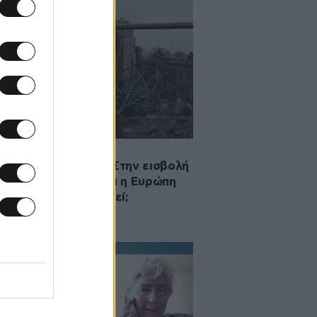
·2022 18:35
έας Μικρούτσικος: Στην εισβολή
Κύπρου, το ΝΑΤΟ και η Ευρώπη
ί το άφησαν να συμβεί;