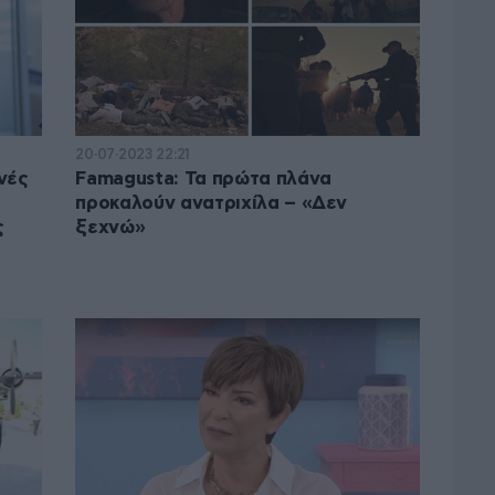
20·07·2023 22:21
νές
Famagusta: Τα πρώτα πλάνα
προκαλούν ανατριχίλα – «Δεν
ς
ξεχνώ»