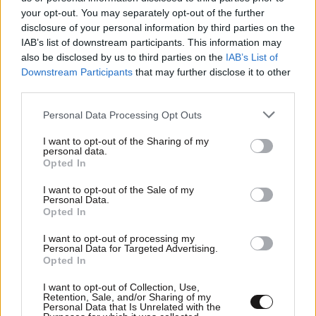
your opt-out. You may separately opt-out of the further
disclosure of your personal information by third parties on the
IAB’s list of downstream participants. This information may
also be disclosed by us to third parties on the
IAB’s List of
Downstream Participants
that may further disclose it to other
third parties.
08·03·2015 02:41
Η ανατομία των δισεκατομμυριούχων
Please note that this website/app uses one or more Google
Personal Data Processing Opt Outs
services and may gather and store information including but
not limited to your visit or usage behaviour. You may click to
I want to opt-out of the Sharing of my
personal data.
grant or deny consent to Google and its third-party tags to
Opted In
use your data for below specified purposes in below Google
consent section.
I want to opt-out of the Sale of my
Personal Data.
Opted In
I want to opt-out of processing my
Personal Data for Targeted Advertising.
Opted In
I want to opt-out of Collection, Use,
Retention, Sale, and/or Sharing of my
Personal Data that Is Unrelated with the