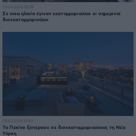
29·04·2016 18:38
Σε ποια ηλικία έγιναν εκατομμυριούχοι οι σημερινοί
δισεκατομμυριούχοι
25·02·2016 15:59
Το Πεκίνο ξεπέρασε σε δισεκατομμυριούχους τη Νέα
Υόρκη