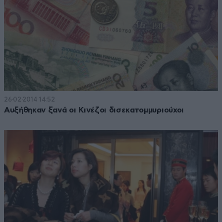
26·02·2014 14:52
Αυξήθηκαν ξανά οι Κινέζοι δισεκατομμυριούχοι