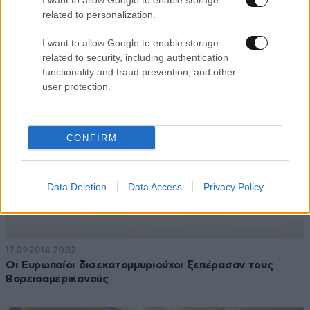
I want to allow Google to enable storage
Έξι στους δέκα δισεκατομμυριούχους είναι
related to personalization.
αυτοδημιούργητοι
I want to allow Google to enable storage
related to security, including authentication
functionality and fraud prevention, and other
user protection.
CONFIRM
Data Deletion
Data Access
Privacy Policy
17·09·2014 20:32
Οι Ευρωπαίοι δισεκατομμυριούχοι ξεπέρασαν τους
Βορειοαμερικανούς