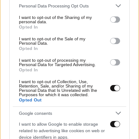
Please note that this website/app uses one or more Google
Personal Data Processing Opt Outs
services and may gather and store information including but
not limited to your visit or usage behaviour. You may click to
I want to opt-out of the Sharing of my
personal data.
grant or deny consent to Google and its third-party tags to
Opted In
use your data for below specified purposes in below Google
consent section.
I want to opt-out of the Sale of my
Personal Data.
02·12·2012 11:05
Opted In
Εκρήξεις και πυροβολισμοί σε αμερικανική βάση στο
Αφγανιστάν
I want to opt-out of processing my
Personal Data for Targeted Advertising.
Opted In
I want to opt-out of Collection, Use,
Retention, Sale, and/or Sharing of my
Personal Data that Is Unrelated with the
Purposes for which it was collected.
Opted Out
Google consents
I want to allow Google to enable storage
related to advertising like cookies on web or
device identifiers in apps.