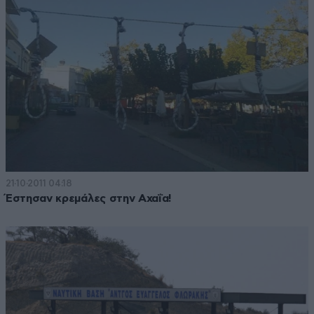
21·10·2011 04:18
Έστησαν κρεμάλες στην Αχαΐα!