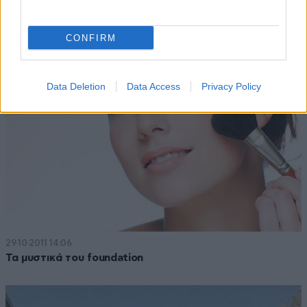
Επιβεβαιώνουν οι ΗΠΑ ότι έχουν βάση στην Αιθιοπία
CONFIRM
Data Deletion
Data Access
Privacy Policy
29·10·2011 14:06
Τα μυστικά του foundation