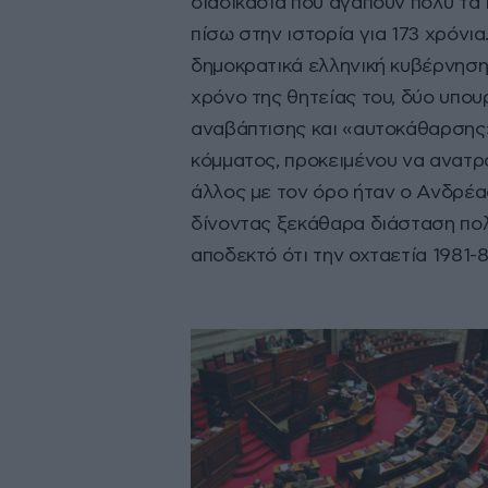
διαδικασία που αγαπούν πολύ τα
πίσω στην ιστορία για 173 χρόνι
δημοκρατικά ελληνική κυβέρνηση
χρόνο της θητείας του, δύο υπου
αναβάπτισης και «αυτοκάθαρσης
κόμματος, προκειμένου να ανατ
άλλος με τον όρο ήταν ο Ανδρέα
δίνοντας ξεκάθαρα διάσταση πολ
αποδεκτό ότι την οχταετία 1981
ήσυχο. Στην πραγματικότητα, δεν
για παράδειγμα συνέβαινε επί π
αποκλειστικά από τον διευθυντή
Παπακωνσταντίνου. Υπουργοί που
από τα ΜΜΕ ή από ένα οργισμένο
σου και φύγε».
Ο ανασχηματισμό
Αποστολάκη
Την τελευταία μέρ