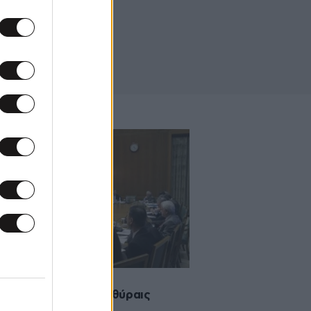
2011 14:59
ανασχηματισμός επί θύραις