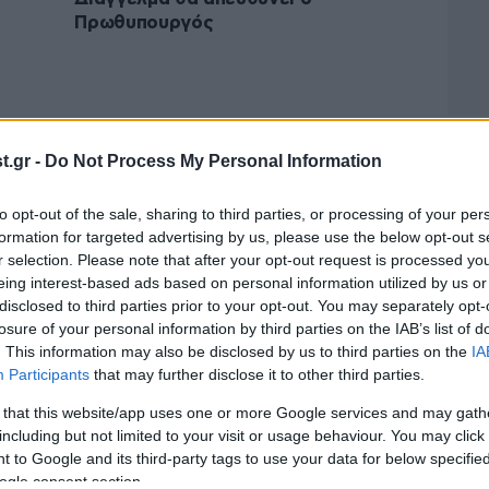
Πρωθυπουργός
.gr -
Do Not Process My Personal Information
to opt-out of the sale, sharing to third parties, or processing of your per
formation for targeted advertising by us, please use the below opt-out s
r selection. Please note that after your opt-out request is processed y
eing interest-based ads based on personal information utilized by us or
disclosed to third parties prior to your opt-out. You may separately opt-
losure of your personal information by third parties on the IAB’s list of
. This information may also be disclosed by us to third parties on the
IA
Participants
that may further disclose it to other third parties.
14·06·2011 14:10
11·06·
Ο Γ. Παπανδρέου θα κάνει
Κυβέ
 that this website/app uses one or more Google services and may gath
ανασχηματισμό, ο Α. Σαμαράς θα
απο
including but not limited to your visit or usage behaviour. You may click 
ζητήσει εκλογές
 to Google and its third-party tags to use your data for below specifi
ogle consent section.