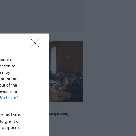
sonal or
ection to
ou may
 personal
out of the
 downstream
B’s List of
2011 12:10
ρνηση με πρόσωπα ευρείας
er and store
δοχής
to grant or
ed purposes