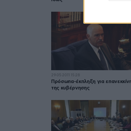
29·05·2011 15:28
Πρόσωπα-έκπληξη για επανεκκίν
της κυβέρνησης