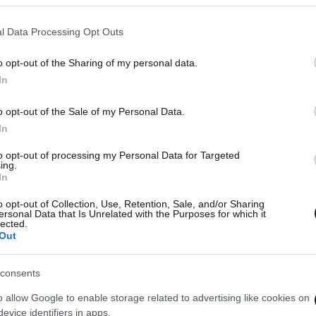
l Data Processing Opt Outs
o opt-out of the Sharing of my personal data.
In
o opt-out of the Sale of my Personal Data.
In
to opt-out of processing my Personal Data for Targeted
09·06·2011 23:11
09·06·
ing.
Άνοιξε την πόρτα του
Δομι
In
ανασχηματισμού ο Παπανδρέου
ψήφ
o opt-out of Collection, Use, Retention, Sale, and/or Sharing
ersonal Data that Is Unrelated with the Purposes for which it
lected.
Out
consents
o allow Google to enable storage related to advertising like cookies on
evice identifiers in apps.