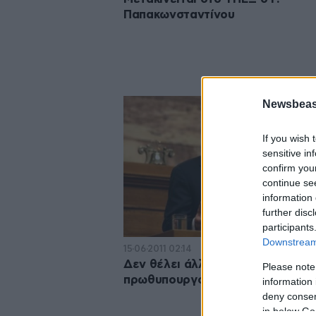
Παπακωνσταντίνου
Newsbeast
If you wish 
sensitive in
confirm you
continue se
information 
further disc
participants
Downstream 
15·06·2011 02:14
Δεν θέλει άλλο χάσμα ο
Please note
πρωθυπουργός
information 
deny consent
in below Go