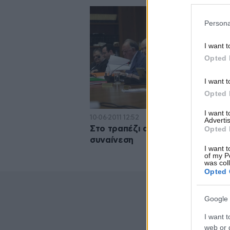
Persona
I want t
Opted 
I want t
Opted 
I want 
10·06·2011 12:52
Advertis
Στο τραπέζι ανασχηματισμός και
Opted 
συναίνεση
I want t
of my P
was col
Opted 
Google 
I want t
web or d