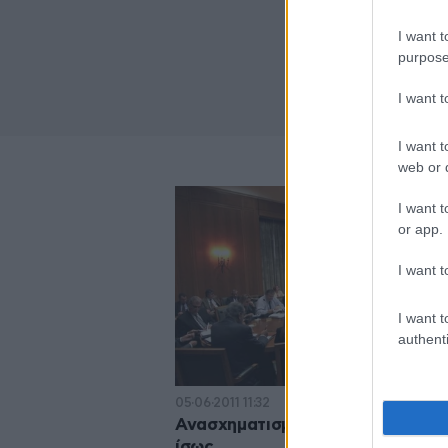
I want t
purpose
I want 
I want t
web or d
I want t
or app.
I want t
I want t
authenti
05·06·2011 11:32
Ανασχηματισμός ναι, δημοψήφισ
ίσως