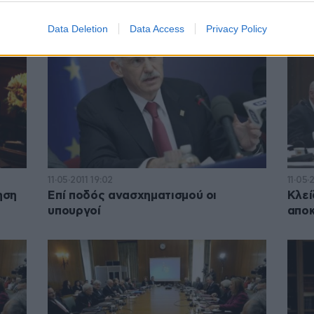
Data Deletion
Data Access
Privacy Policy
11·05·2011 19:02
11·05·
ηση
Επί ποδός ανασχηματισμού οι
Κλεί
υπουργοί
αποκ