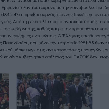
 ΜΜΕ. Οι ανασχηματισμοί κυβερνήσεων στο ελληνικό π
α. Εμφανίστηκαν ταυτόχρονα με την κοινοβουλευτική 
 (1844-47) ο πρωθυπουργός Ιωάννης Κωλέττης αντικα
ργούς. Από τη μεταπολίτευση, ο ανασχηματισμός ταυτί
» της κυβέρνησης, καθώς και με την προσπάθεια συσ
ραπούν επιζήμιες εντυπώσεις. Ο Έλληνας πρωθυπουργ
ς Παπανδρέου, που μόνο την τετραετία 1981-85 έκανε
ιτικού μάρκετινγκ στις αντικαταστάσεις υπουργών και
-89 κανένα κυβερνητικό στέλεχος του ΠΑΣΟΚ δεν μπορο
 υπήρχε κάποιος κανόνας ή μια πάγια μεθοδολογία, γι
ρωθυπουργίας Κωνσταντίνου Καραμανλή, όταν οι «κομ
 του γραφείου του Πέτρο Μολυβιάτη και τον αντιπρόε
 καρατομήθηκαν από τον Ανδρέα Παπανδρέου το έμαθαν
 τηλεφώνημα του ίδιου όταν και άκουσαν την περίφη
ς Μητσοτάκη τον Αύγουστο του 2021 και η ανατρο
α του Αυγούστου του 2021 ο Κυριάκος Μητσοτάκης 