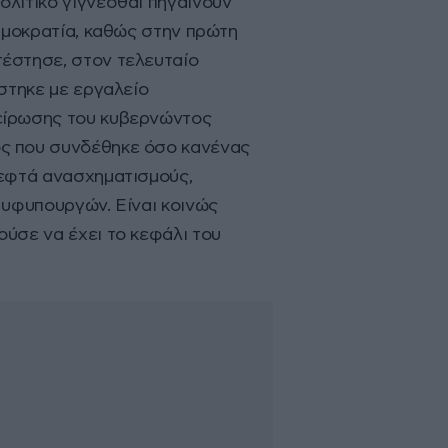
ολιτικό γίγνεσθαι πηγαίνουν
δημοκρατία, καθώς στην πρώτη
τέστησε, στον τελευταίο
στηκε με εργαλείο
πείρωσης του κυβερνώντος
ός που συνδέθηκε όσο κανένας
 εφτά ανασχηματισμούς,
 υφυπουργών. Είναι κοινώς
ύσε να έχει το κεφάλι του
α τους ανασχηματισμούς, όπως
μένοι» ενημερώνονταν
δρο Κωνσταντίνο
 εν πτήσει, άλλοι τελευταίοι
μη φράση «πάρε τα μολύβια
πή με τον Ευάγγελο
κοινοποίησε τις αποφάσεις