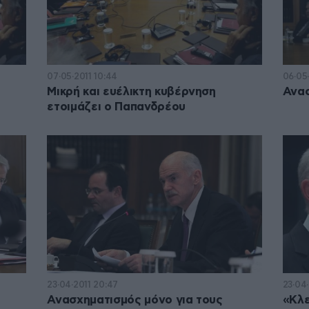
07·05·2011 10:44
06·05·
Μικρή και ευέλικτη κυβέρνηση
Ανασ
ετοιμάζει ο Παπανδρέου
23·04·2011 20:47
23·04·
Ανασχηματισμός μόνο για τους
«Κλε