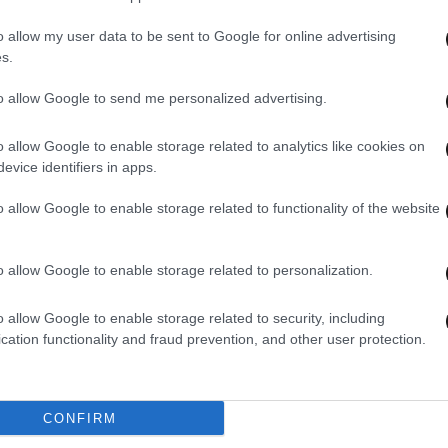
o allow my user data to be sent to Google for online advertising
s.
to allow Google to send me personalized advertising.
o allow Google to enable storage related to analytics like cookies on
evice identifiers in apps.
o allow Google to enable storage related to functionality of the website
o allow Google to enable storage related to personalization.
o allow Google to enable storage related to security, including
cation functionality and fraud prevention, and other user protection.
04·06·2011 11:46
31·05·
CONFIRM
μα
Ανασχηματισμό φέρνει το νέο δάνειο
Και 