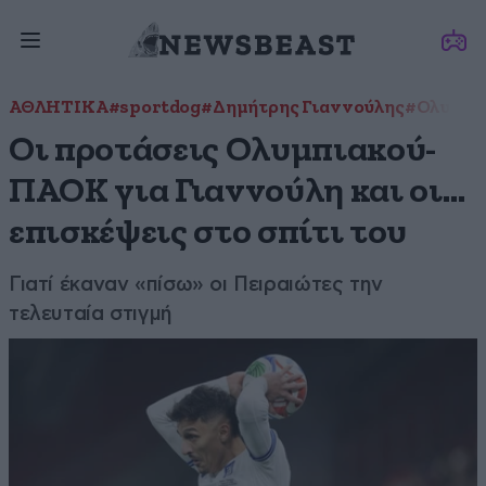
ΑΘΛΗΤΙΚΑ
#sportdog
#Δημήτρης Γιαννούλης
#Ολυμπι
Οι προτάσεις Ολυμπιακού-
ΠΑΟΚ για Γιαννούλη και οι…
επισκέψεις στο σπίτι του
Γιατί έκαναν «πίσω» οι Πειραιώτες την
τελευταία στιγμή