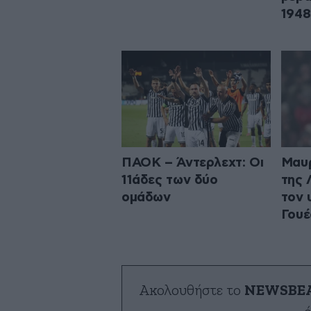
1948
ΠΑΟΚ – Άντερλεχτ: Οι
Μαυρ
11άδες των δύο
της 
ομάδων
τον 
Γουέ
Ακολουθήστε το
NEWSBE