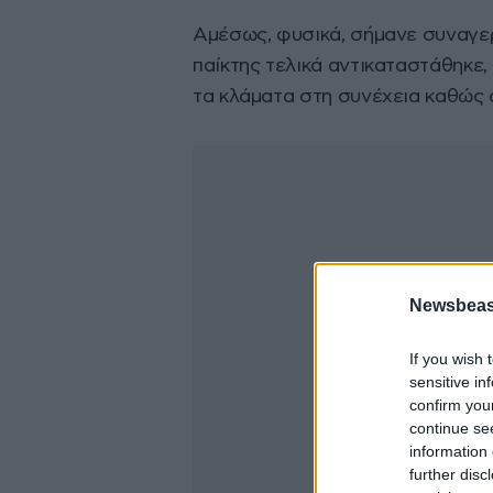
Αμέσως, φυσικά, σήμανε συναγερ
παίκτης τελικά αντικαταστάθηκε,
τα κλάματα στη συνέχεια καθώς 
Newsbeast
If you wish 
sensitive in
confirm you
continue se
information 
further disc