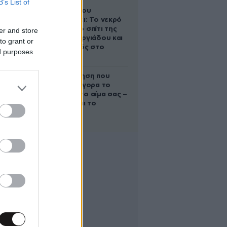
B’s List of
Ο Στράτος
Τζώρτζογλου
αποκαλύπτει: Το νεκρό
έμβρυο στο σπίτι της
er and store
Μαρίας Γεωργιάδου και
to grant or
ο εγκλεισμός στο
ed purposes
ψυχιατρείο
Η απλή άσκηση που
μειώνει γρήγορα το
σάκχαρο στο αίμα σας –
Και δεν είναι το
περπάτημα