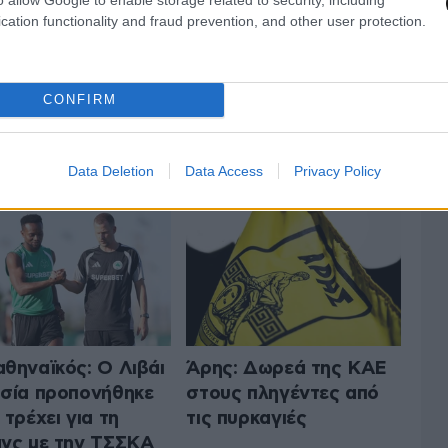
cation functionality and fraud prevention, and other user protection.
CONFIRM
 ΤA ΑΘΛΗΤΙΚΑ
ΟΛΑ ΤΑ ΑΡΘΡΑ
Data Deletion
Data Access
Privacy Policy
θηναϊκός: Ο Λιβάι
Άρης: Δωρεά της ΚΑΕ
σία προπονήθηκε
στους πληγέντες από
 τρέχει για τη
τις πυρκαγιές
νς με την ΤΣΣΚΑ