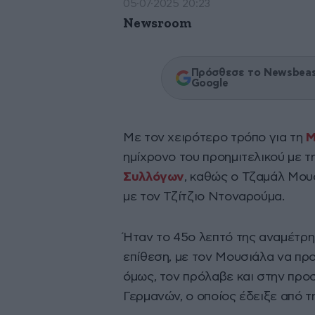
05·07·2025 20:23
Newsroom
Πρόσθεσε το Newsbeast
Google
Με τον χειρότερο τρόπο για τη
Μ
ημίχρονο του προημιτελικού με 
Συλλόγων
, καθώς ο Τζαμάλ Μου
με τον Τζίτζιο Ντοναρούμα.
Ήταν το 45ο λεπτό της αναμέτρησ
επίθεση, με τον Μουσιάλα να πρ
όμως, τον πρόλαβε και στην προ
Γερμανών, ο οποίος έδειξε από τη