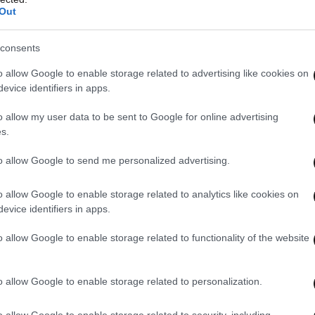
 God… Musiala's catastrophic
Out
consents
o allow Google to enable storage related to advertising like cookies on
evice identifiers in apps.
be suitable for
o allow my user data to be sent to Google for online advertising
psgbayern
s.
IhAEFA7ph
to allow Google to send me personalized advertising.
o allow Google to enable storage related to analytics like cookies on
LISH (@footzoneeng)
July
evice identifiers in apps.
o allow Google to enable storage related to functionality of the website
o allow Google to enable storage related to personalization.
o allow Google to enable storage related to security, including