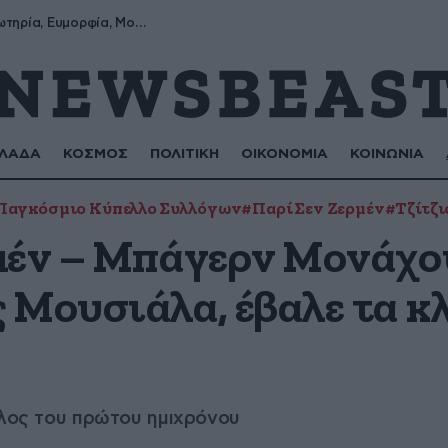
Σωτήρης, Σωτηρία, Ευμορφία, Μορφούλα
ΛΑΔΑ
ΚΟΣΜΟΣ
ΠΟΛΙΤΙΚΗ
ΟΙΚΟΝΟΜΙΑ
ΚΟΙΝΩΝΙΑ
Παγκόσμιο Κύπελλο Συλλόγων
#Παρί Σεν Ζερμέν
#Τζίτζ
μέν – Μπάγερν Μονάχο
 Μουσιάλα, έβαλε τα κ
έλος του πρώτου ημιχρόνου