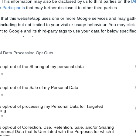
. This information may also be disclosed by us to third parties on the
IA
Participants
that may further disclose it to other third parties.
 that this website/app uses one or more Google services and may gath
including but not limited to your visit or usage behaviour. You may click 
 to Google and its third-party tags to use your data for below specifi
ogle consent section.
l Data Processing Opt Outs
o opt-out of the Sharing of my personal data.
In
o opt-out of the Sale of my Personal Data.
In
τη Μπάγερν, η οποία σε ανάρτησή της στα social
to opt-out of processing my Personal Data for Targeted
α πρέπει να πάει άμεσα στο νοσοκομείο για
ing.
In
o opt-out of Collection, Use, Retention, Sale, and/or Sharing
ersonal Data that Is Unrelated with the Purposes for which it
lected.