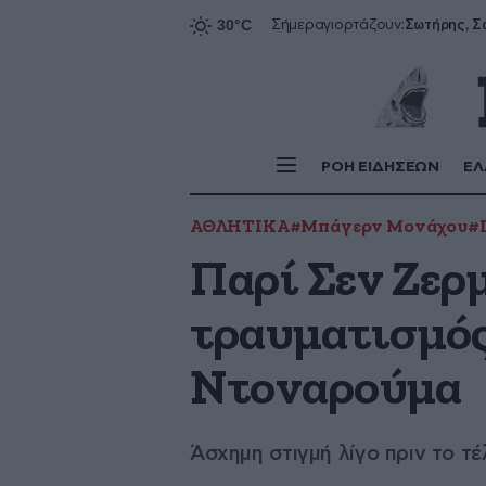
Σήμερα
γιορτάζουν:
ΡΟΗ ΕΙΔΗΣΕΩΝ
ΕΛ
ΑΘΛΗΤΙΚΑ
#Μπάγερν Μονάχου
#
Παρί Σεν Ζερ
τραυματισμός
Ντοναρούμα
Άσχημη στιγμή λίγο πριν το τ