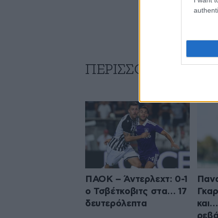
authenti
ΠΕΡΙΣΣΟΤΕΡΑ ΑΠΟ
ΠΑΟΚ – Άντερλεχτ: 0-1
Πανα
ο Τσβέτκοβιτς στα… 17
Γκαρ
δευτερόλεπτα
και…
ρεβά