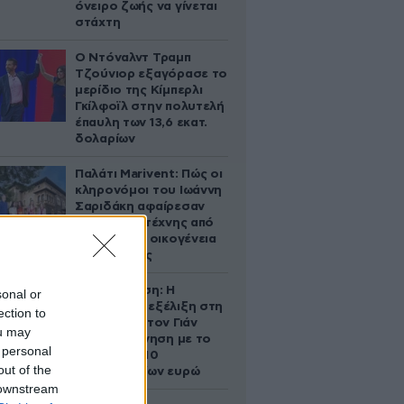
όνειρο ζωής να γίνεται
στάχτη
Ο Ντόναλντ Τραμπ
Τζούνιορ εξαγόρασε το
μερίδιο της Κίμπερλι
Γκίλφοϊλ στην πολυτελή
έπαυλη των 13,6 εκατ.
δολαρίων
Παλάτι Marivent: Πώς οι
κληρονόμοι του Ιωάννη
Σαριδάκη αφαίρεσαν
1.300 έργα τέχνης από
τη βασιλική οικογένεια
της Ισπανίας
Αθηνά Ωνάση: Η
sonal or
απρόσμενη εξέλιξη στη
ection to
διαμάχη με τον Γιάν
ou may
Τοπς – Η κίνηση με το
 personal
άλογο των 10
out of the
εκατομμυρίων ευρώ
 downstream