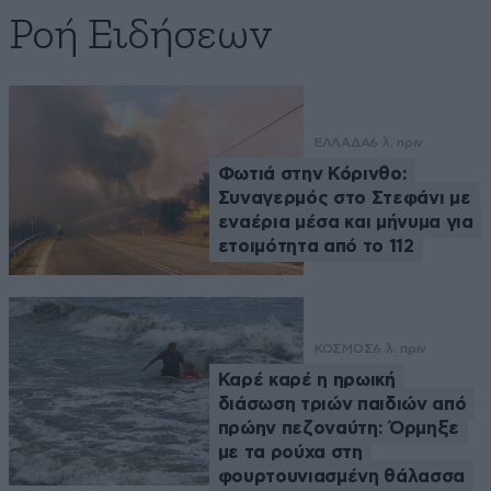
Ροή Ειδήσεων
ΕΛΛΑΔΑ
6 λ. πριν
Φωτιά στην Κόρινθο:
Συναγερμός στο Στεφάνι με
εναέρια μέσα και μήνυμα για
ετοιμότητα από το 112
ΚΟΣΜΟΣ
6 λ. πριν
Καρέ καρέ η ηρωική
διάσωση τριών παιδιών από
πρώην πεζοναύτη: Όρμηξε
με τα ρούχα στη
φουρτουνιασμένη θάλασσα