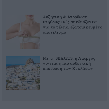
Αυξητική & Ανόρθωση
Στήθους: Πώς συνδυάζονται
για το τέλειο, εξατομικευμένο
αποτέλεσμα
Με τη SEAJETS, η Αμοργός
γίνεται η πιο αυθεντική
απόδραση των Κυκλάδων