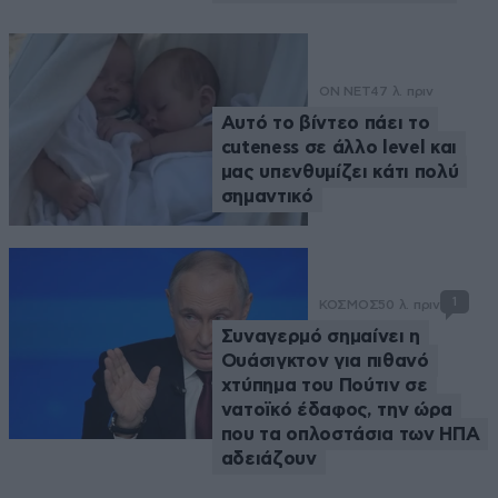
ON NET
47 λ. πριν
Αυτό το βίντεο πάει το
cuteness σε άλλο level και
μας υπενθυμίζει κάτι πολύ
σημαντικό
1
ΚΟΣΜΟΣ
50 λ. πριν
Συναγερμό σημαίνει η
Ουάσιγκτον για πιθανό
χτύπημα του Πούτιν σε
νατοϊκό έδαφος, την ώρα
που τα οπλοστάσια των ΗΠΑ
αδειάζουν