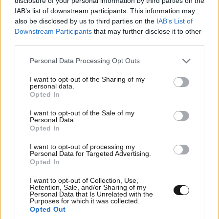
disclosure of your personal information by third parties on the
IAB’s list of downstream participants. This information may
also be disclosed by us to third parties on the
IAB’s List of
Downstream Participants
that may further disclose it to other
third parties.
Please note that this website/app uses one or more Google
Personal Data Processing Opt Outs
ΕΛΛΑΔΑ
07·08·2026 11:26
services and may gather and store information including but
not limited to your visit or usage behaviour. You may click to
I want to opt-out of the Sharing of my
Βίντεο-ντοκουμέντο από το θανατηφόρο
personal data.
grant or deny consent to Google and its third-party tags to
τροχαίο στις Σέρρες: Η στιγμή που το ΙΧ μπαίνει
Opted In
use your data for below specified purposes in below Google
στο αντίθετο ρεύμα – Ακαριαία πέθαναν γιος
consent section.
I want to opt-out of the Sale of my
και μητέρα
Personal Data.
Opted In
I want to opt-out of processing my
Personal Data for Targeted Advertising.
Opted In
I want to opt-out of Collection, Use,
Retention, Sale, and/or Sharing of my
Personal Data that Is Unrelated with the
Purposes for which it was collected.
Opted Out