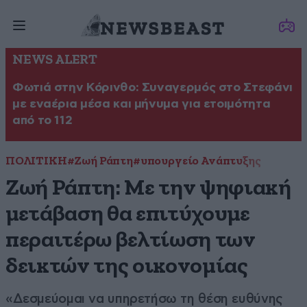
NEWS ALERT
Φωτιά στην Κόρινθο: Συναγερμός στο Στεφάνι
με εναέρια μέσα και μήνυμα για ετοιμότητα
από το 112
ΠΟΛΙΤΙΚΗ
#Ζωή Ράπτη
#υπουργείο Ανάπτυξης
Ζωή Ράπτη: Με την ψηφιακή
μετάβαση θα επιτύχουμε
περαιτέρω βελτίωση των
δεικτών της οικονομίας
«Δεσμεύομαι να υπηρετήσω τη θέση ευθύνης