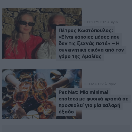
LIFESTYLE
17 λ. πριν
Πέτρος Κωστόπουλος:
«Είναι κάποιες μέρες που
δεν τις ξεχνάς ποτέ» – Η
συγκινητική εικόνα από τον
γάμο της Αμαλίας
ΕΞΟΔΟΣ
19 λ. πριν
Pet Nat: Μία minimal
enoteca με φυσικά κρασιά σε
προσκαλεί για μία χαλαρή
έξοδο