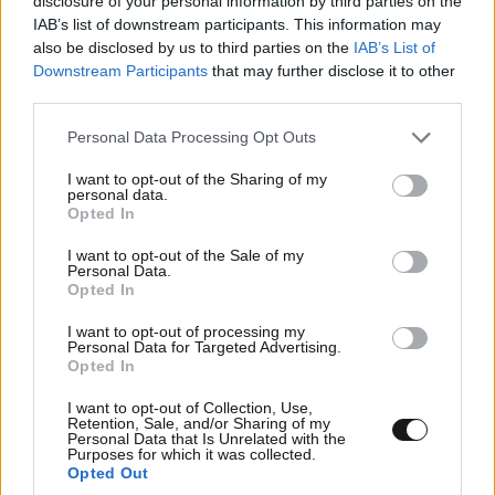
disclosure of your personal information by third parties on the
IAB’s list of downstream participants. This information may
also be disclosed by us to third parties on the
IAB’s List of
Downstream Participants
that may further disclose it to other
third parties.
Please note that this website/app uses one or more Google
Personal Data Processing Opt Outs
services and may gather and store information including but
not limited to your visit or usage behaviour. You may click to
I want to opt-out of the Sharing of my
personal data.
grant or deny consent to Google and its third-party tags to
Opted In
use your data for below specified purposes in below Google
consent section.
I want to opt-out of the Sale of my
Personal Data.
Opted In
I want to opt-out of processing my
Personal Data for Targeted Advertising.
Opted In
I want to opt-out of Collection, Use,
Retention, Sale, and/or Sharing of my
Personal Data that Is Unrelated with the
Purposes for which it was collected.
Opted Out