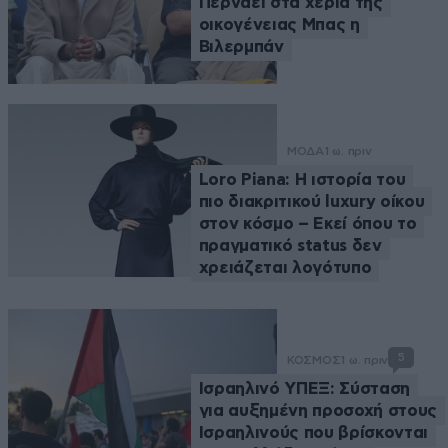
Περνάει στα χέρια της
οικογένειας Μπας η
Βιλερμπάν
ΜΟΔΑ
1 ω. πριν
Loro Piana: Η ιστορία του
πιο διακριτικού luxury οίκου
στον κόσμο – Εκεί όπου το
πραγματικό status δεν
χρειάζεται λογότυπο
5
ΚΟΣΜΟΣ
1 ω. πριν
Ισραηλινό ΥΠΕΞ: Σύσταση
για αυξημένη προσοχή στους
Ισραηλινούς που βρίσκονται