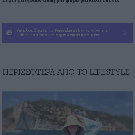
δημοπρατηθούν άλλη μια φορά για καλό σκοπό.
Ακολουθήστε
το
Newsbeast
στο Viber και
μάθετε
πρώτοι
τα
σημαντικότερα νέα
ΠΕΡΙΣΣΟΤΕΡΑ ΑΠΟ ΤΟ LIFESTYLE