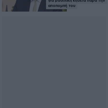
για βασιλική κηδεία παρά την
αποπομπή του