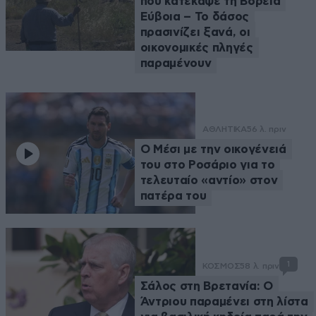
που κατέκαψε τη Βόρεια
Εύβοια – Το δάσος
πρασινίζει ξανά, οι
οικονομικές πληγές
παραμένουν
ΑΘΛΗΤΙΚΑ
56 λ. πριν
Ο Μέσι με την οικογένειά
του στο Ροσάριο για το
τελευταίο «αντίο» στον
πατέρα του
1
ΚΟΣΜΟΣ
58 λ. πριν
Σάλος στη Βρετανία: Ο
Άντριου παραμένει στη λίστα