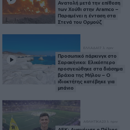
Ανατολή μετά την επίθεση
των Χούθι στην Aramco –
Παραμένει η ένταση στα
Στενά του Ορμούζ
ΕΛΛΑΔΑ
17 λ. πριν
Προσωπικό πάρκινγκ στο
Σαρακήνικο: Ελικόπτερο
προσγειώθηκε στα διάσημα
βράχια της Μήλου – Ο
ιδιοκτήτης κατέβηκε για
μπάνιο
ΑΘΛΗΤΙΚΑ
23 λ. πριν
ΑΕΚ: Ανανέωσε ο Πήλιος