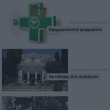
ΕΛΛΑΔΑ
06·09·2010 13:03
Εφημερεύοντα φαρμακεία
ΕΛΛΑΔΑ
06·09·2010 12:55
Κατάληψη στο Αχίλλειον