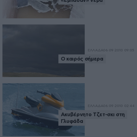
«Έμπασαν» νερά
ΕΛΛΑΔΑ
06·09·2010 09:05
Ο καιρός σήμερα
ΕΛΛΑΔΑ
06·09·2010 02:44
Ακυβέρνητο Τζετ-σκι στη
Γλυφάδα