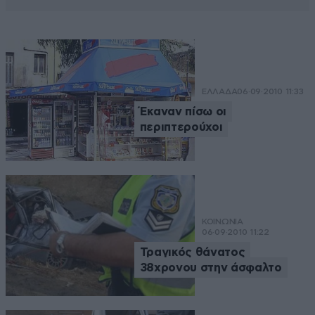
ΕΛΛΑΔΑ
06·09·2010 11:33
Έκαναν πίσω οι
περιπτερούχοι
ΚΟΙΝΩΝΙΑ
06·09·2010 11:22
Τραγικός θάνατος
38χρονου στην άσφαλτο