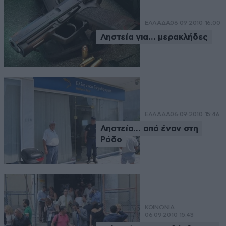
ΕΛΛΑΔΑ
06·09·2010 16:00
Ληστεία για… μερακλήδες
ΕΛΛΑΔΑ
06·09·2010 15:46
Ληστεία… από έναν στη
Ρόδο
ΚΟΙΝΩΝΙΑ
06·09·2010 15:43