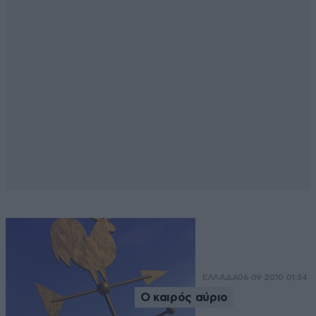
ΕΛΛΑΔΑ
06·09·2010 01:34
Ο καιρός αύριο