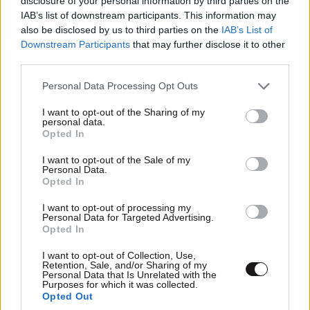
disclosure of your personal information by third parties on the
IAB’s list of downstream participants. This information may
also be disclosed by us to third parties on the
IAB’s List of
Downstream Participants
that may further disclose it to other
third parties.
Please note that this website/app uses one or more Google
Personal Data Processing Opt Outs
services and may gather and store information including but
not limited to your visit or usage behaviour. You may click to
I want to opt-out of the Sharing of my
personal data.
grant or deny consent to Google and its third-party tags to
Opted In
use your data for below specified purposes in below Google
consent section.
I want to opt-out of the Sale of my
Personal Data.
ΕΛΛΑΔΑ
06·09·2010 12:41
Opted In
Κλειστή η Αμερικανική
Πρεσβεία
I want to opt-out of processing my
Personal Data for Targeted Advertising.
Opted In
I want to opt-out of Collection, Use,
Retention, Sale, and/or Sharing of my
Personal Data that Is Unrelated with the
Purposes for which it was collected.
Opted Out
ΕΛΛΑΔΑ
06·09·2010 12:29