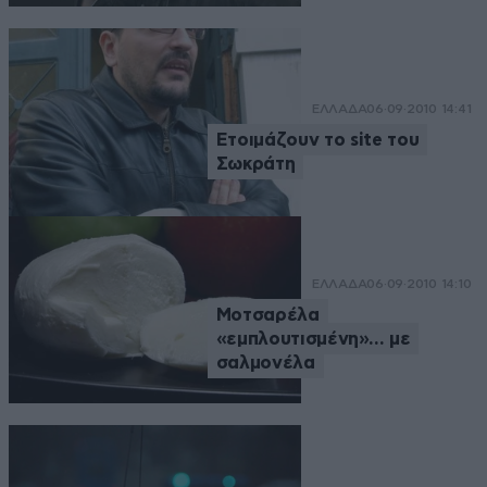
ΕΛΛΑΔΑ
06·09·2010 14:41
Ετοιμάζουν το site του
Σωκράτη
ΕΛΛΑΔΑ
06·09·2010 14:10
Μοτσαρέλα
«εμπλουτισμένη»… με
σαλμονέλα