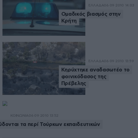
ΕΛΛΑΔΑ
06·09·2010 14:03
Ομαδικός βιασμός στην
Κρήτη
ΕΛΛΑΔΑ
06·09·2010 13:59
Κηρύχτηκε αναδασωτέο το
φοινικόδασος της
Πρέβελης
ΚΟΙΝΩΝΙΑ
06·09·2010 13:52
ύδονται τα περί Τούρκων εκπαιδευτικών