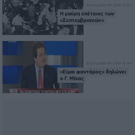
ΕΛΛΑΔΑ
06·09·2010 12:51
Η μαύρη επέτειος των
«Σεπτεμβριανών»
ΕΛΛΑΔΑ
06·09·2010 12:49
«Είμαι φαντάρος» δηλώνει
ο Γ. Μίχας