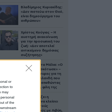
Βλαδίμηρος Κυριακίδης:
«Δεν πιστεύω στον Θεό,
είναι δημιούργημα του
ανθρώπου»
Χρίστος Κούγιας – Η
αυστηρή ανακοίνωση
για την προσωπική του
ζωή: «Δεν αποτελεί
αντικείμενο δημόσιας
συζήτησης»
Τραγωδία στα Μάλια: «Ο
πανικός τη σκότωσε» –
Τι λένε μάρτυρες για τη
42χρονη Ολλανδή που
sonal or
πνίγηκε προσπαθώντας
ection to
να σώσει τη φίλη της
ou may
 personal
Πώς σχεδιάζει η
κυβέρνηση να κλείσει
out of the
τους ανοιχτούς
 downstream
λογαριασμούς με Λιβύη,