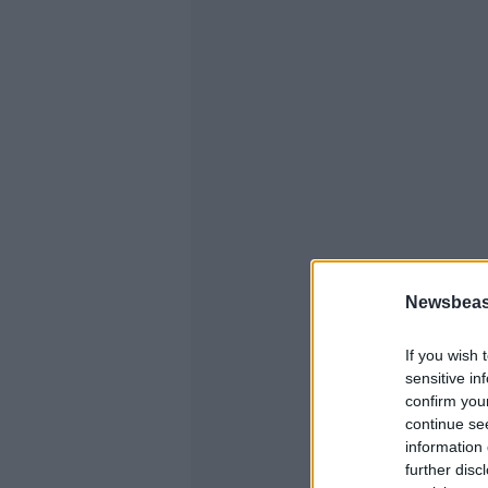
Newsbeast
If you wish 
sensitive in
confirm you
continue se
information 
further disc