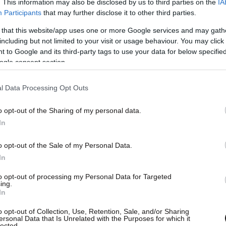
. This information may also be disclosed by us to third parties on the
IA
Participants
that may further disclose it to other third parties.
 that this website/app uses one or more Google services and may gath
including but not limited to your visit or usage behaviour. You may click 
 to Google and its third-party tags to use your data for below specifi
ogle consent section.
ερεά, την Εύβοια και την ανατολική Πελοπόννησο
l Data Processing Opt Outs
 σημειωθούν νεφώσεις τοπικά αυξημένες.
o opt-out of the Sharing of my personal data.
In
ου και τα Δωδεκάνησα θα σημειωθούν νεφώσεις
o opt-out of the Sale of my Personal Data.
ανότητα μεμονωμένων βροχών στα βόρεια.
In
to opt-out of processing my Personal Data for Targeted
ing.
In
o opt-out of Collection, Use, Retention, Sale, and/or Sharing
ersonal Data that Is Unrelated with the Purposes for which it
lected.