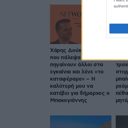
authenti
Χάρης Δούκας: Έργα
Βίντ
που πάλεψα να γίνουν,
από 
πηγαίνουν άλλοι στα
τροχ
εγκαίνια και λένε «το
στιγ
καταφέραμε» – Η
μπαί
καλύτερή μου να
ρεύμ
κατέβει για δήμαρχος ο
πέθα
Μπακογιάννης
μητέ