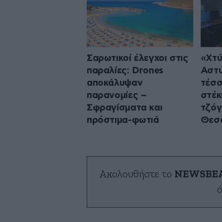
Σαρωτικοί έλεγχοι στις
«Χτύ
παραλίες: Drones
Αστυ
αποκάλυψαν
τέσσ
παρανομίες –
στέκ
Σφραγίσματα και
τζόγ
πρόστιμα-φωτιά
Θεσ
Ακολουθήστε το
NEWSBE
ό