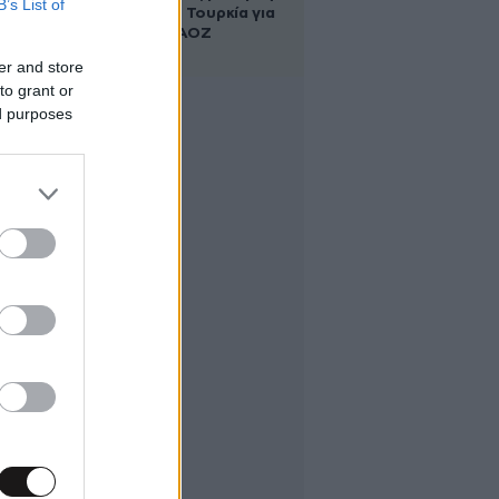
B’s List of
Αλβανία και Τουρκία για
τη χάραξη ΑΟΖ
er and store
to grant or
ed purposes