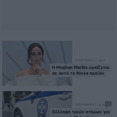
ΟΜΟΡΦΙΑ
52 λ. πριν
Η Meghan Markle ορκίζεται
σε αυτό το Nivea προϊόν
1
ΚΟΙΝΩΝΙΑ
53 λ. πριν
Σύλληψη τριών ατόμων για