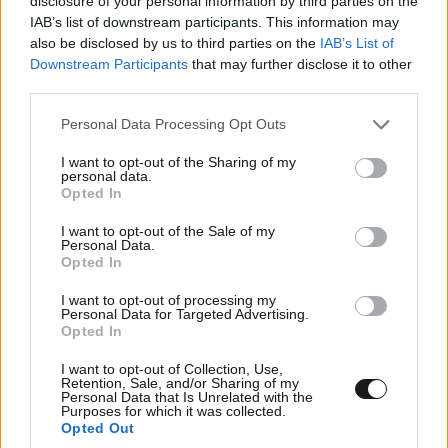
disclosure of your personal information by third parties on the
IAB’s list of downstream participants. This information may
also be disclosed by us to third parties on the
IAB’s List of
Downstream Participants
that may further disclose it to other
third parties.
Please note that this website/app uses one or more Google
Personal Data Processing Opt Outs
services and may gather and store information including but
not limited to your visit or usage behaviour. You may click to
I want to opt-out of the Sharing of my
personal data.
grant or deny consent to Google and its third-party tags to
Opted In
use your data for below specified purposes in below Google
consent section.
I want to opt-out of the Sale of my
Personal Data.
Opted In
I want to opt-out of processing my
Personal Data for Targeted Advertising.
Opted In
I want to opt-out of Collection, Use,
Retention, Sale, and/or Sharing of my
Personal Data that Is Unrelated with the
Purposes for which it was collected.
Opted Out