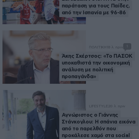
παράταση για τους Παίδες,
από την Ισπανία με 96-86
1
ΠΟΛΙΤΙΚΗ
18 λ. πριν
Άκης Σκέρτσος: «Το ΠΑΣΟΚ
υποκαθιστά την οικονομική
ανάλυση με πολιτική
προπαγάνδα»
LIFESTYLE
20 λ. πριν
Αγνώριστος ο Γιάννης
Στάνκογλου: Η σπάνια εικόνα
από το παρελθόν που
προκάλεσε χαμό στα social