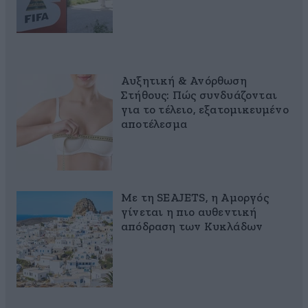
Αυξητική & Ανόρθωση
Στήθους: Πώς συνδυάζονται
για το τέλειο, εξατομικευμένο
αποτέλεσμα
Με τη SEAJETS, η Αμοργός
γίνεται η πιο αυθεντική
απόδραση των Κυκλάδων