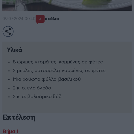
09·07·2024 00:40
σχόλια
3
Υλικά
8 ώριμες ντομάτες, κομμένες σε φέτες
2 μπάλες μοτσαρέλα, κομμένες σε φέτες
Μια χούφτα φύλλα βασιλικού
2 κ. σ. ελαιόλαδο
2 κ. σ. βαλσάμικο ξύδι
Εκτέλεση