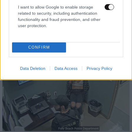
I want to allow Google to enable storage
ΑΘΛΗΤΙΚΑ
07·08·2026 15:45
related to security, including authentication
Η οργή για Γουόκαπ, το μέλλον του Ιωαννίδη
functionality and fraud prevention, and other
user protection.
και τα χαμόγελα στην ΑΕΚ βλέποντας τους
ανταγωνιστές
CONFIRM
Data Deletion
Data Access
Privacy Policy