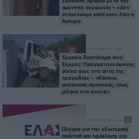
Σαουδική Αραβία μετά την
αμυντική συμφωνία – «Δεν
στοχεύουμε κανέναν» λέει η
Άγκυρα
ΕΛΛΑΔΑ
28 λ. πριν
Τροχαίο δυστύχημα στις
Σέρρες: Πραγματογνώμονας
ρίχνει φως στα αίτια της
τραγωδίας – «Κάποια
απόσπαση προσοχής, ίσως
μίλησε στο κινητό»
2
ΠΟΛΙΤΙΚΗ
38 λ. πριν
Πλήγμα για την εξωτερική
πολιτική και πρόκληση για