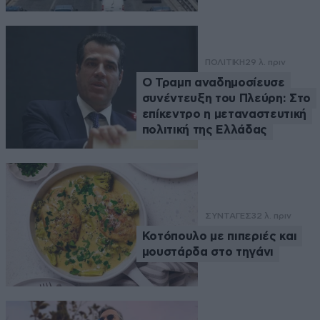
ΠΟΛΙΤΙΚΗ
29 λ. πριν
Ο Τραμπ αναδημοσίευσε
συνέντευξη του Πλεύρη: Στο
επίκεντρο η μεταναστευτική
πολιτική της Ελλάδας
ΣΥΝΤΑΓΕΣ
32 λ. πριν
Κοτόπουλο με πιπεριές και
μουστάρδα στο τηγάνι