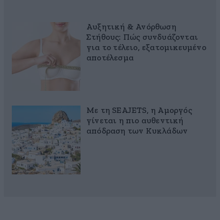
Αυξητική & Ανόρθωση
Στήθους: Πώς συνδυάζονται
για το τέλειο, εξατομικευμένο
αποτέλεσμα
Με τη SEAJETS, η Αμοργός
γίνεται η πιο αυθεντική
απόδραση των Κυκλάδων