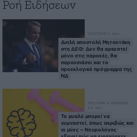
Ροή Ειδήσεων
ΠΟΛΙΤΙΚΗ
5 λ. πριν
Διπλή αποστολή Μητσοτάκη
στη ΔΕΘ: Δεν θα αρκεστεί
μόνο στις παροχές, θα
παρουσιάσει και το
προεκλογικό πρόγραμμα της
ΝΔ
ΠΡΟΛΗΨΗ & ΘΕΡΑΠΕΙΑ
6 λ. πριν
Το μυαλό μπορεί να
γυμναστεί, όπως ακριβώς και
οι μύες – Νευρολόγος
εξηγεί πώς να ενισχύσετε