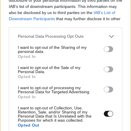
disclosure of your personal information by third parties on the
IAB’s list of downstream participants. This information may
also be disclosed by us to third parties on the
IAB’s List of
ΕΛΛΑΔΑ
10·08·2026 00:07
Downstream Participants
that may further disclose it to other
Σαν σήμερα 10 Αυγούστου: Η Ελλάδα αγγίζει
third parties.
για λίγο το όνειρο «των δύο ηπείρων και των
Please note that this website/app uses one or more Google
Personal Data Processing Opt Outs
πέντε θαλασσών»
services and may gather and store information including but
not limited to your visit or usage behaviour. You may click to
I want to opt-out of the Sharing of my
personal data.
grant or deny consent to Google and its third-party tags to
Opted In
use your data for below specified purposes in below Google
consent section.
I want to opt-out of the Sale of my
Personal Data.
Opted In
I want to opt-out of processing my
Personal Data for Targeted Advertising.
Opted In
I want to opt-out of Collection, Use,
Retention, Sale, and/or Sharing of my
Personal Data that Is Unrelated with the
Purposes for which it was collected.
Opted Out