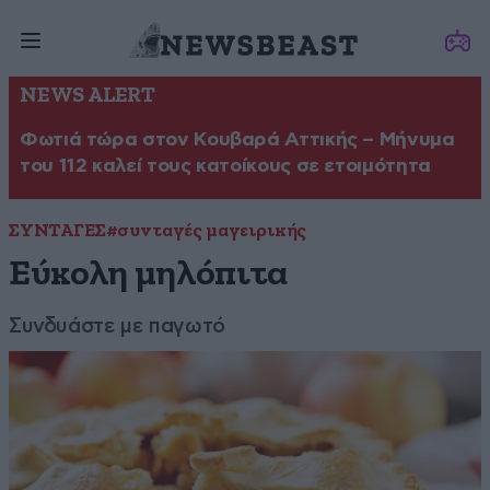
NEWS ALERT
Φωτιά τώρα στον Κουβαρά Αττικής – Μήνυμα
του 112 καλεί τους κατοίκους σε ετοιμότητα
ΣΥΝΤΑΓΕΣ
#συνταγές μαγειρικής
Εύκολη μηλόπιτα
Συνδυάστε με παγωτό