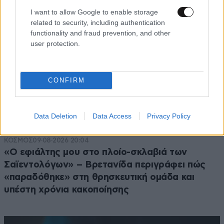
I want to allow Google to enable storage
related to security, including authentication
functionality and fraud prevention, and other
user protection.
CONFIRM
Data Deletion
Data Access
Privacy Policy
ΚΟΣΜΟΣ
09·08·2026 20:04
«Ο εφιάλτης μου στο πλοίο-σκλαβιά των
Σαϊεντολόγων» – Βρετανίδα περιγράφει πώς
«παραδόθηκε» στη θρησκευτική ομάδα και
υπέστη χρόνια κακοποίησης