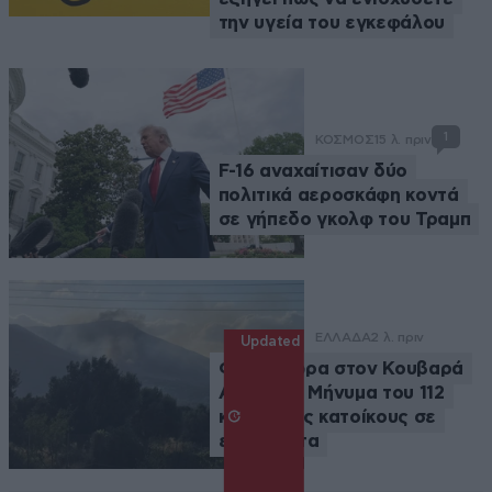
την υγεία του εγκεφάλου
1
ΚΟΣΜΟΣ
15 λ. πριν
F-16 αναχαίτισαν δύο
πολιτικά αεροσκάφη κοντά
σε γήπεδο γκολφ του Τραμπ
ΕΛΛΑΔΑ
2 λ. πριν
Updated
Φωτιά τώρα στον Κουβαρά
Αττικής – Μήνυμα του 112
καλεί τους κατοίκους σε
ετοιμότητα