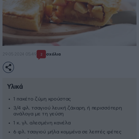
29·05·2024 05:49
σχόλια
2
Υλικά
1 πακέτο ζύμη κρούστας
3/4 φλ. τσαγιού λευκή ζάχαρη, ή περισσότερη
ανάλογα με τη γεύση
1 κ. γλ. αλεσμένη κανέλα
6 φλ. τσαγιού μήλα κομμένα σε λεπτές φέτες