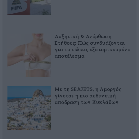
Αυξητική & Ανόρθωση
Στήθους: Πώς συνδυάζονται
για το τέλειο, εξατομικευμένο
αποτέλεσμα
Με τη SEAJETS, η Αμοργός
γίνεται η πιο αυθεντική
απόδραση των Κυκλάδων