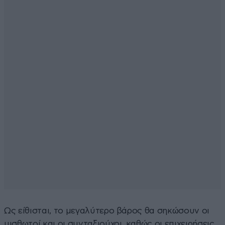
Ως είθισται, το μεγαλύτερο βάρος θα σηκώσουν οι
μισθωτοί και οι συνταξιούχοι, καθώς οι επιχειρήσεις,