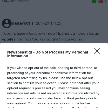
Απαντήστε
3
0
panagiotis
20·11·2011 11:25
Τούς Γράφω όλους εκεί πού Πρέπει νά τούς είχαμε
γράψει πρό πολλού ,(ένας απελπισμένος καί
αγανακτισμένος)
Newsbeast.gr -
Do Not Process My Personal
Information
Απαντήστε
6
0
If you wish to opt-out of the sale, sharing to third parties, or
processing of your personal or sensitive information for
targeted advertising by us, please use the below opt-out
TRENDING
section to confirm your selection. Please note that after your
opt-out request is processed you may continue seeing
interest-based ads based on personal information utilized by
us or personal information disclosed to third parties prior to
your opt-out. You may separately opt-out of the further