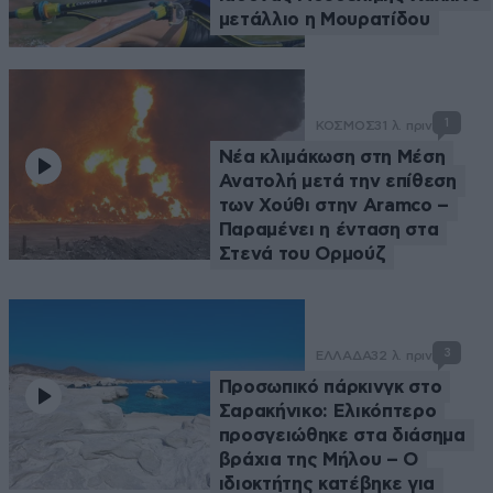
μετάλλιο η Μουρατίδου
1
ΚΟΣΜΟΣ
31 λ. πριν
Νέα κλιμάκωση στη Μέση
Ανατολή μετά την επίθεση
των Χούθι στην Aramco –
Παραμένει η ένταση στα
Στενά του Ορμούζ
3
ΕΛΛΑΔΑ
32 λ. πριν
Προσωπικό πάρκινγκ στο
Σαρακήνικο: Ελικόπτερο
προσγειώθηκε στα διάσημα
βράχια της Μήλου – Ο
ιδιοκτήτης κατέβηκε για