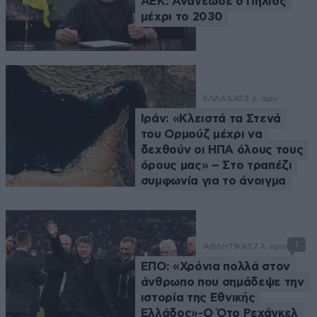
ΑΕΚ: Ανανέωσε ο Πήλιος
μέχρι το 2030
ΕΛΛΑΔΑ
52 λ. πριν
Ιράν: «Κλειστά τα Στενά
του Ορμούζ μέχρι να
δεχθούν οι ΗΠΑ όλους τους
όρους μας» – Στο τραπέζι
συμφωνία για το άνοιγμα
1
ΑΘΛΗΤΙΚΑ
57 λ. πριν
ΕΠΟ: «Χρόνια πολλά στον
άνθρωπο που σημάδεψε την
ιστορία της Εθνικής
Ελλάδος»-Ο Ότο Ρεχάγκελ