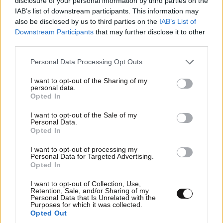
disclosure of your personal information by third parties on the
IAB’s list of downstream participants. This information may
also be disclosed by us to third parties on the
IAB’s List of
Downstream Participants
that may further disclose it to other
third parties.
Please note that this website/app uses one or more Google
Personal Data Processing Opt Outs
services and may gather and store information including but
not limited to your visit or usage behaviour. You may click to
I want to opt-out of the Sharing of my
personal data.
grant or deny consent to Google and its third-party tags to
Opted In
use your data for below specified purposes in below Google
ΚΟΣΜΟΣ
09·08·2026 07:44
consent section.
I want to opt-out of the Sale of my
Η αυτοκρατορία του «Έντικ» και ο «μεγάλος»
Personal Data.
που φέρεται να βρίσκεται πίσω του – Τι ορίζει ο
Opted In
όρος Greek Mafia
I want to opt-out of processing my
Personal Data for Targeted Advertising.
Opted In
I want to opt-out of Collection, Use,
Retention, Sale, and/or Sharing of my
Personal Data that Is Unrelated with the
Purposes for which it was collected.
Opted Out