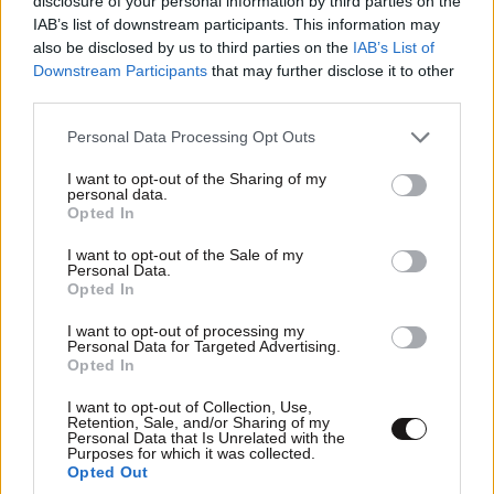
disclosure of your personal information by third parties on the
IAB’s list of downstream participants. This information may
also be disclosed by us to third parties on the
IAB’s List of
Downstream Participants
that may further disclose it to other
third parties.
Please note that this website/app uses one or more Google
Personal Data Processing Opt Outs
services and may gather and store information including but
Εισαγγελική έρευνα για αιχμάλωτες και
not limited to your visit or usage behaviour. You may click to
I want to opt-out of the Sharing of my
κακοποιημένες χελώνες στη Θεσσαλονίκη
personal data.
grant or deny consent to Google and its third-party tags to
Opted In
use your data for below specified purposes in below Google
consent section.
I want to opt-out of the Sale of my
Personal Data.
Opted In
I want to opt-out of processing my
Personal Data for Targeted Advertising.
Opted In
I want to opt-out of Collection, Use,
Retention, Sale, and/or Sharing of my
Personal Data that Is Unrelated with the
Purposes for which it was collected.
Opted Out