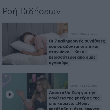
Ροή Ειδήσεων
ΟΜΟΡΦΙΑ
6 λ. πριν
Οι 7 καθημερινές συνήθειες
που ορκίζονται οι ειδικοί
στον ύπνο – Και οι
περισσότεροι από εμάς
αγνοούμε
LIFESTYLE
6 λ. πριν
Αποστολία Ζώη για την
απώλεια της μητέρας της
από καρκίνο: «Μόλις
κατάλαβε τι έχει, έφυγε»