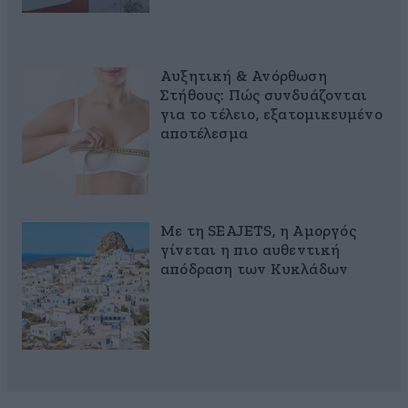
Αυξητική & Ανόρθωση
Στήθους: Πώς συνδυάζονται
για το τέλειο, εξατομικευμένο
αποτέλεσμα
Με τη SEAJETS, η Αμοργός
γίνεται η πιο αυθεντική
απόδραση των Κυκλάδων