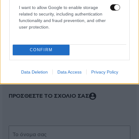
I want to allow Google to enable storage
related to security, including authentication
functionality and fraud prevention, and other
user protection.
ΣΧΌΛΙΑ ΑΝΑΓΝΩΣΤΏΝ
0
CONFIRM
Data Deletion
Data Access
Privacy Policy
ΠΡΟΣΘΕΣΤΕ ΤΟ ΣΧΟΛΙΟ ΣΑΣ