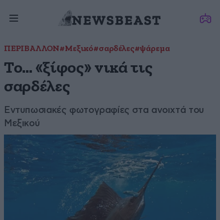
ΠΕΡΙΒΑΛΛΟΝ
#Μεξικό
#σαρδέλες
#ψάρεμα
Το… «ξίφος» νικά τις
σαρδέλες
Εντυπωσιακές φωτογραφίες στα ανοιχτά του
Μεξικού