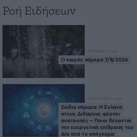
Ροή Ειδήσεων
ΕΛΛΑΔΑ
11 λ. πριν
Ο καιρός σήμερα 7/8/2026
LIFESTYLE
15 λ. πριν
Ζώδια σήμερα: Η Σελήνη
στους Διδύμους φέρνει
ανατροπές – Ποιοι δέχονται
την ευεργετική επίδραση του
Δία από το απόγευμα;