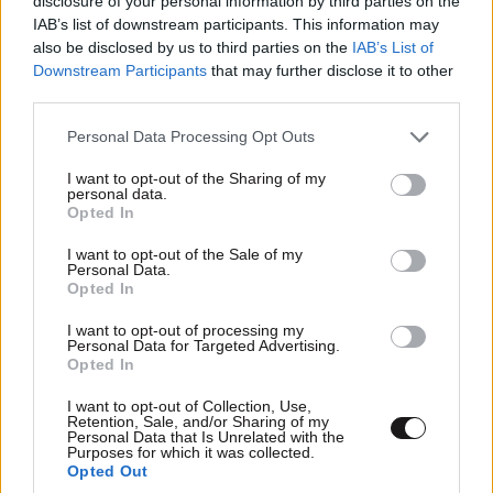
disclosure of your personal information by third parties on the
IAB’s list of downstream participants. This information may
also be disclosed by us to third parties on the
IAB’s List of
Downstream Participants
that may further disclose it to other
third parties.
Please note that this website/app uses one or more Google
Personal Data Processing Opt Outs
services and may gather and store information including but
ΣΧΌΛΙΑ ΑΝΑΓΝΩΣΤΏΝ
5
not limited to your visit or usage behaviour. You may click to
I want to opt-out of the Sharing of my
personal data.
grant or deny consent to Google and its third-party tags to
Opted In
use your data for below specified purposes in below Google
consent section.
I want to opt-out of the Sale of my
Personal Data.
Opted In
ΠΡΟΣΘΕΣΤΕ ΤΟ ΣΧΟΛΙΟ ΣΑΣ
I want to opt-out of processing my
Personal Data for Targeted Advertising.
Opted In
I want to opt-out of Collection, Use,
Retention, Sale, and/or Sharing of my
Personal Data that Is Unrelated with the
Purposes for which it was collected.
Opted Out