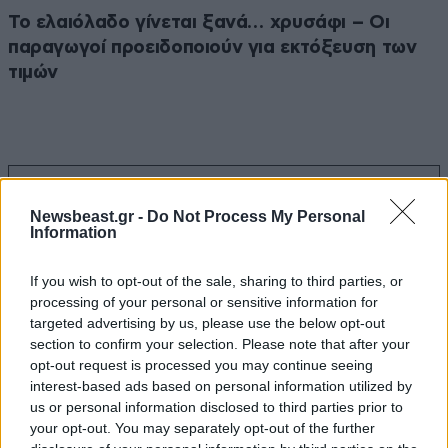
Το ελαιόλαδο γίνεται ξανά… χρυσάφι – Οι
παραγωγοί προειδοποιούν για εκτόξευση των
τιμών
Ακολουθήστε το
NEWSBEAST
στο
Google News
Newsbeast.gr -
Do Not Process My Personal
και μάθετε πρώτοι όλες τις ειδήσεις
Information
If you wish to opt-out of the sale, sharing to third parties, or
processing of your personal or sensitive information for
targeted advertising by us, please use the below opt-out
section to confirm your selection. Please note that after your
opt-out request is processed you may continue seeing
interest-based ads based on personal information utilized by
us or personal information disclosed to third parties prior to
your opt-out. You may separately opt-out of the further