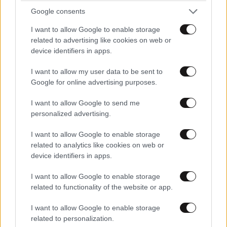
Google consents
I want to allow Google to enable storage
related to advertising like cookies on web or
Xαρακτήρες: 0/1000
device identifiers in apps.
Διαβάστε και ακολουθήστε τους κανόνες σχολιασμού
I want to allow my user data to be sent to
Google for online advertising purposes.
ΠΡΟΣΘΗΚΗ
I want to allow Google to send me
personalized advertising.
I want to allow Google to enable storage
EKSWGHINOS
20·06·2012 14:53
related to analytics like cookies on web or
device identifiers in apps.
ΥΠΑΡΧΟΥΝ ΣΧΕΤΙΚΑ ΒΙΝΤΕΟ ΟΠΟΥ ΔΕΙΧΝΕΙ ΠΟΣΑ
ΑΡΠΑΚΤΙΚΑ ΣΥΓΚΕΝΤΡΩΝΟΝΤΑΙ ΤΗΝ ΙΔΙΑ ΠΕΡΙΟΔΟ
I want to allow Google to enable storage
related to functionality of the website or app.
ΓΙΑ ΝΑ ΦΑΝΕ ΤΙΣ ΣΑΡΔΕΛΕΣ ΜΑΖΙ ΚΑΙ ΠΟΥΛΙΑ ΚΑΙ
ΠΩΣ ΚΥΝΗΓΟΥΝ ΟΛΑ ΣΕ ΣΥΝΕΡΓΑΣΙΑ ΓΙΑ ΤΗΝ
I want to allow Google to enable storage
ΕΠΙΤΕΥΞΗ ΤΟΥ ΣΤΟΧΟΥ..ΕΙΝΑΙ ΦΟΒΕΡΟ..
related to personalization.