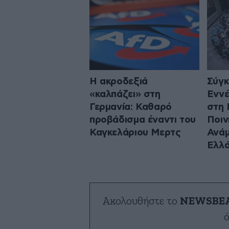
Η ακροδεξιά
Σύγκ
«καλπάζει» στη
Εννέ
Γερμανία: Καθαρό
στη 
προβάδισμα έναντι του
Ποιν
Καγκελάριου Μερτς
Ανάμ
Ελλ
Ακολουθήστε το
NEWSBE
ό