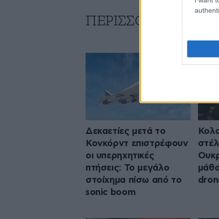
authenti
ΠΕΡΙΣΣΟΤΕΡΑ ΑΠΟ
Δεκαετίες μετά το
Κολο
Κονκόρντ επιστρέφουν
στέλ
οι υπερηχητικές
Ουκρ
πτήσεις: Το μεγάλο
μάθο
στοίχημα πίσω από το
dron
sonic boom