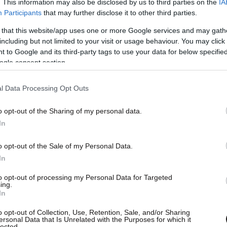
. This information may also be disclosed by us to third parties on the
IA
Participants
that may further disclose it to other third parties.
 that this website/app uses one or more Google services and may gath
including but not limited to your visit or usage behaviour. You may click 
 to Google and its third-party tags to use your data for below specifi
ogle consent section.
l Data Processing Opt Outs
o opt-out of the Sharing of my personal data.
In
o opt-out of the Sale of my Personal Data.
In
to opt-out of processing my Personal Data for Targeted
ing.
In
o opt-out of Collection, Use, Retention, Sale, and/or Sharing
ersonal Data that Is Unrelated with the Purposes for which it
lected.