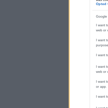
Opted 
Google 
I want t
web or d
I want t
purpose
I want 
I want t
web or d
I want t
or app.
I want t
I want t