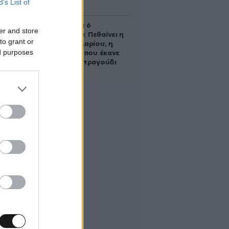
B’s List of
ψυχιατρείο
Σαν σήμερα 6
er and store
Αυγούστου: Πεθαίνει η
to grant or
Ρίτα Σακελλαρίου, η
ed purposes
λαϊκή ντίβα που έκανε
τη ζωή της τραγούδι