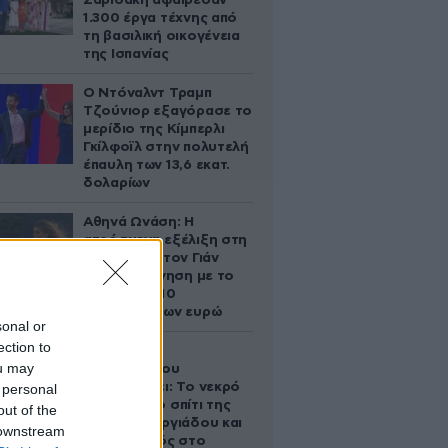
Σαριδάκη αφαίρεσαν
1.300 έργα τέχνης από
τη βασιλική οικογένεια
της Ισπανίας
Ο Ντόναλντ Τραμπ
Τζούνιορ εξαγόρασε το
μερίδιο της Κίμπερλι
Γκίλφοϊλ στην πολυτελή
έπαυλη των 13,6 εκατ.
δολαρίων
Αθηνά Ωνάση: Η
απρόσμενη εξέλιξη στη
διαμάχη με τον Γιάν
Τοπς – Η κίνηση με το
άλογο των 10
εκατομμυρίων ευρώ
sonal or
ection to
Ο Στράτος
ou may
Τζώρτζογλου
αποκαλύπτει: Το νεκρό
 personal
έμβρυο στο σπίτι της
out of the
Μαρίας Γεωργιάδου και
 downstream
ο εγκλεισμός στο