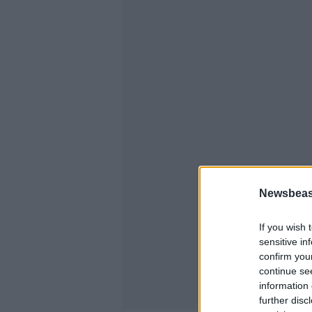
Newsbeast
If you wish 
sensitive in
confirm you
continue se
information 
further disc