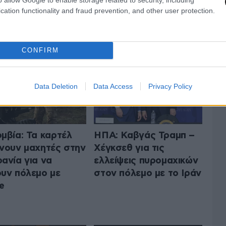
cation functionality and fraud prevention, and other user protection.
 ΤΟΝ ΚΟΣΜΟ
ΟΛΑ ΤΑ ΑΡΘΡΑ
CONFIRM
Data Deletion
Data Access
Privacy Policy
μβία: Τα καρτέλ
ΗΠΑ: Καβγάς Τραμπ –
νουν μαχητές στην
Χέγκσεθ για τις
ανία για να
ελλείψεις πυρομαχικών
υν πόλεμο με
στον πόλεμο με το Ιράν
e