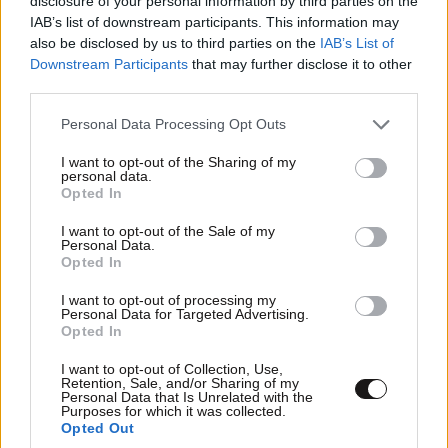
disclosure of your personal information by third parties on the
IAB’s list of downstream participants. This information may
also be disclosed by us to third parties on the
IAB’s List of
Downstream Participants
that may further disclose it to other
third parties.
Please note that this website/app uses one or more Google
Personal Data Processing Opt Outs
services and may gather and store information including but
not limited to your visit or usage behaviour. You may click to
I want to opt-out of the Sharing of my
personal data.
grant or deny consent to Google and its third-party tags to
Opted In
use your data for below specified purposes in below Google
consent section.
I want to opt-out of the Sale of my
Personal Data.
Opted In
ΕΛΛΑΔΑ
48 λ. πριν
I want to opt-out of processing my
Συντετριμμένος ο πατέρας και σύζυγος των
Personal Data for Targeted Advertising.
θυμάτων στο τροχαίο στις Σέρρες: «Έχασα και
Opted In
τη γυναίκα και το παιδί μου, τα έχασα όλα»
I want to opt-out of Collection, Use,
Retention, Sale, and/or Sharing of my
Personal Data that Is Unrelated with the
Purposes for which it was collected.
Opted Out