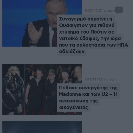
1
ΚΟΣΜΟΣ
1 ω. πριν
Συναγερμό σημαίνει η
Ουάσιγκτον για πιθανό
χτύπημα του Πούτιν σε
νατοϊκό έδαφος, την ώρα
που τα οπλοστάσια των ΗΠΑ
αδειάζουν
LIFESTYLE
1 ω. πριν
Πέθανε συνεργάτης της
Madonna και των U2 – Η
ανακοίνωση της
οικογένειας