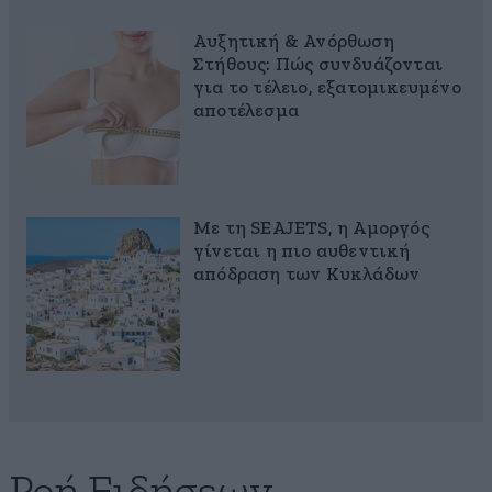
Αυξητική & Ανόρθωση
Στήθους: Πώς συνδυάζονται
για το τέλειο, εξατομικευμένο
αποτέλεσμα
Με τη SEAJETS, η Αμοργός
γίνεται η πιο αυθεντική
απόδραση των Κυκλάδων