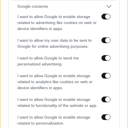
Google consents
I want to allow Google to enable storage
related to advertising like cookies on web or
device identifiers in apps.
I want to allow my user data to be sent to
Google for online advertising purposes.
I want to allow Google to send me
personalized advertising.
ΕΛΛΑΔΑ
07·08·2026 08:50
Ζευγάρι από τις ΗΠΑ που «υιοθέτησε» τον
I want to allow Google to enable storage
Αφγανό κατηγορούμενο για τη δολοφονία της
related to analytics like cookies on web or
device identifiers in apps.
Ελίζαμπεθ Ρος: «Είμαστε συντετριμμένοι – Δεν
έδειξε ποτέ ότι ήταν ικανός για κάτι τέτοιο»
I want to allow Google to enable storage
related to functionality of the website or app.
I want to allow Google to enable storage
related to personalization.