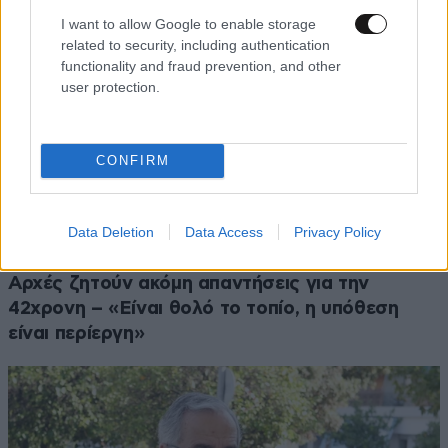
I want to allow Google to enable storage
related to security, including authentication
functionality and fraud prevention, and other
user protection.
CONFIRM
Data Deletion
Data Access
Privacy Policy
ΚΟΙΝΩΝΙΑ
07·08·2026 11:25
Ερωτήματα για όσα συνέβησαν στη Σύρο – Οι
Αρχές ζητούν ακόμη απαντήσεις για την
42χρονη – «Είναι θολό το τοπίο, η υπόθεση
είναι περίεργη»