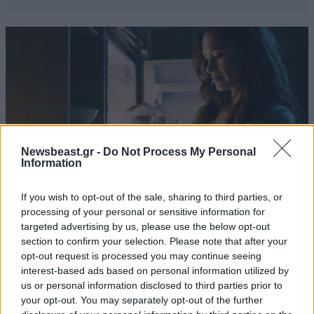
Newsbeast.gr -
Do Not Process My Personal
Information
If you wish to opt-out of the sale, sharing to third parties, or
processing of your personal or sensitive information for
targeted advertising by us, please use the below opt-out
ΔΙΑΤΡΟΦΗ
07·08·2026 08:32
section to confirm your selection. Please note that after your
5 ροφήματα που μπορείτε να πίνετε πριν τον
opt-out request is processed you may continue seeing
ύπνο για καλύτερα επίπεδα σακχάρου στο αίμα
interest-based ads based on personal information utilized by
us or personal information disclosed to third parties prior to
your opt-out. You may separately opt-out of the further