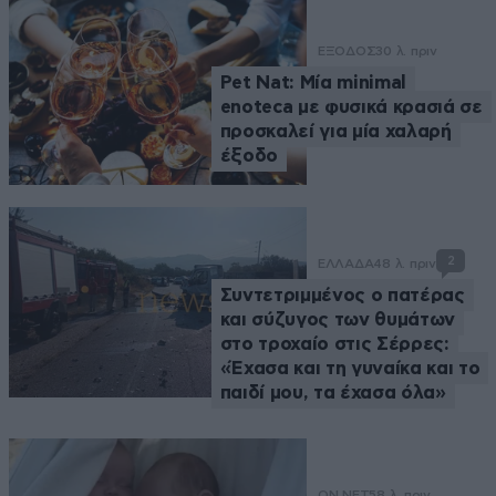
ΕΞΟΔΟΣ
30 λ. πριν
Pet Nat: Μία minimal
enoteca με φυσικά κρασιά σε
προσκαλεί για μία χαλαρή
έξοδο
2
ΕΛΛΑΔΑ
48 λ. πριν
Συντετριμμένος ο πατέρας
και σύζυγος των θυμάτων
στο τροχαίο στις Σέρρες:
«Έχασα και τη γυναίκα και το
παιδί μου, τα έχασα όλα»
ON NET
58 λ. πριν