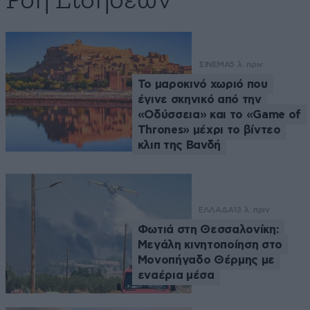
Ροή Ειδήσεων
ΣΙΝΕΜΑ
5 λ. πριν
Το μαροκινό χωριό που
έγινε σκηνικό από την
«Οδύσσεια» και το «Game of
Thrones» μέχρι το βίντεο
κλιπ της Βανδή
ΕΛΛΑΔΑ
13 λ. πριν
Φωτιά στη Θεσσαλονίκη:
Μεγάλη κινητοποίηση στο
Μονοπήγαδο Θέρμης με
εναέρια μέσα