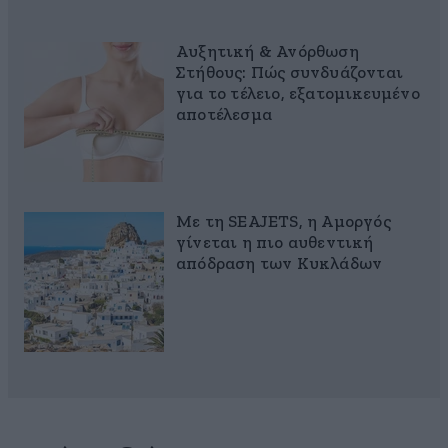
Αυξητική & Ανόρθωση
Στήθους: Πώς συνδυάζονται
για το τέλειο, εξατομικευμένο
αποτέλεσμα
Με τη SEAJETS, η Αμοργός
γίνεται η πιο αυθεντική
απόδραση των Κυκλάδων