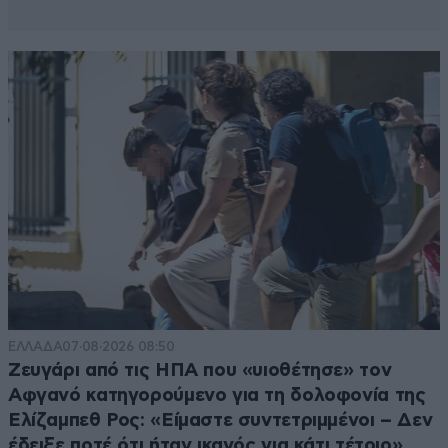
ΕΛΛΑΔΑ
07·08·2026 08:50
Ζευγάρι από τις ΗΠΑ που «υιοθέτησε» τον
Αφγανό κατηγορούμενο για τη δολοφονία της
Ελίζαμπεθ Ρος: «Είμαστε συντετριμμένοι – Δεν
έδειξε ποτέ ότι ήταν ικανός για κάτι τέτοιο»