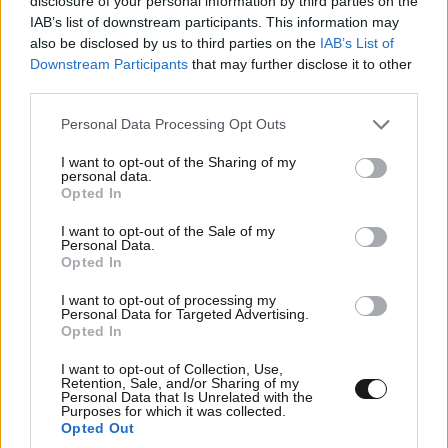
disclosure of your personal information by third parties on the
IAB’s list of downstream participants. This information may
also be disclosed by us to third parties on the
IAB’s List of
Downstream Participants
that may further disclose it to other
third parties.
Please note that this website/app uses one or more Google
Personal Data Processing Opt Outs
services and may gather and store information including but
not limited to your visit or usage behaviour. You may click to
I want to opt-out of the Sharing of my
personal data.
grant or deny consent to Google and its third-party tags to
ΗΠΑ και ASEAN ζητούν την απελευθέρωση
Opted In
use your data for below specified purposes in below Google
των πολιτικών κρατουμένων στη Μιανμάρ,
consent section.
I want to opt-out of the Sale of my
μεταξύ τους και της πρώην ηγέτιδας της χώρας
Personal Data.
Opted In
I want to opt-out of processing my
Personal Data for Targeted Advertising.
Opted In
I want to opt-out of Collection, Use,
Retention, Sale, and/or Sharing of my
Personal Data that Is Unrelated with the
Purposes for which it was collected.
Opted Out