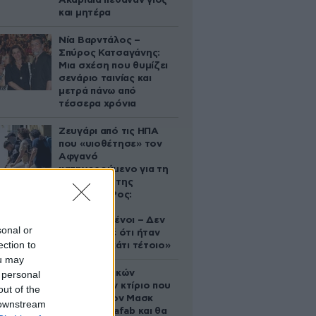
Ακαριαία πέθαναν γιος
και μητέρα
Νία Βαρντάλος –
Σπύρος Κατσαγάνης:
Μια σχέση που θυμίζει
σενάριο ταινίας και
μετρά πάνω από
τέσσερα χρόνια
Ζευγάρι από τις ΗΠΑ
που «υιοθέτησε» τον
Αφγανό
κατηγορούμενο για τη
δολοφονία της
Ελίζαμπεθ Ρος:
«Είμαστε
συντετριμμένοι – Δεν
sonal or
έδειξε ποτέ ότι ήταν
ection to
ικανός για κάτι τέτοιο»
ou may
Το φαραωνικών
 personal
διαστάσεων κτίριο που
out of the
χτίζει ο Έλον Μασκ
 downstream
λέγεται Terafab και θα