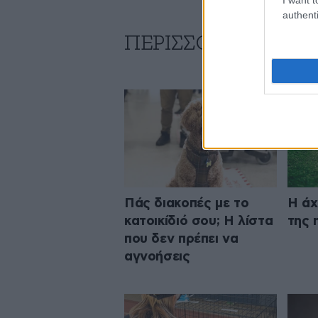
authenti
ΠΕΡΙΣΣΟΤΕΡΑ ΑΠΟ Τ
Πάς διακοπές με το
Η άχ
κατοικίδιό σου; Η λίστα
της 
που δεν πρέπει να
αγνοήσεις