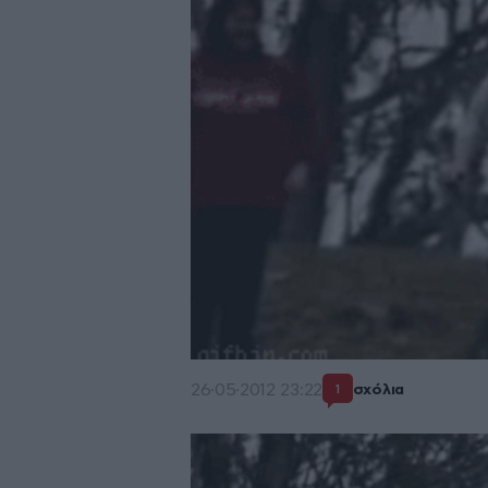
26·05·2012 23:22
σχόλια
1