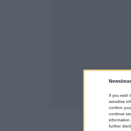
Newsbeast
If you wish 
sensitive in
confirm you
continue se
information 
further disc