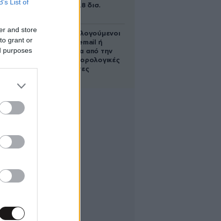
B’s List of
κοστίσει 16,8 δισ.
δολάρια
er and store
Ποιοι φορολογούμενοι
to grant or
θα λάβουν email ή
ed purposes
τηλεφώνημα από την
ΑΑΔΕ για φορολογικές
εκκρεμότητες