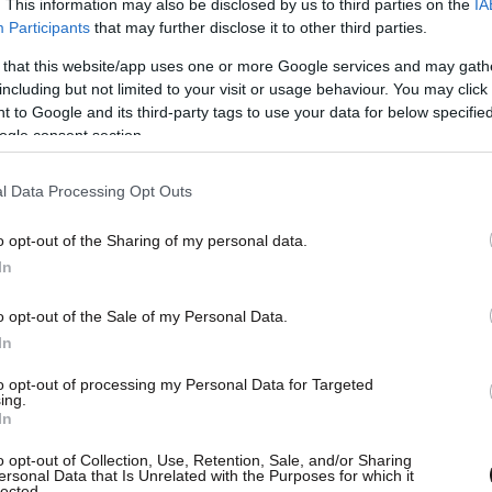
. This information may also be disclosed by us to third parties on the
IA
Participants
that may further disclose it to other third parties.
 that this website/app uses one or more Google services and may gath
including but not limited to your visit or usage behaviour. You may click 
 to Google and its third-party tags to use your data for below specifi
ogle consent section.
l Data Processing Opt Outs
o opt-out of the Sharing of my personal data.
In
o opt-out of the Sale of my Personal Data.
In
to opt-out of processing my Personal Data for Targeted
ing.
In
o opt-out of Collection, Use, Retention, Sale, and/or Sharing
ersonal Data that Is Unrelated with the Purposes for which it
lected.