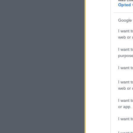
Opted 
Google 
I want t
web or d
I want t
purpose
I want 
I want t
web or d
I want t
or app.
I want t
I want t