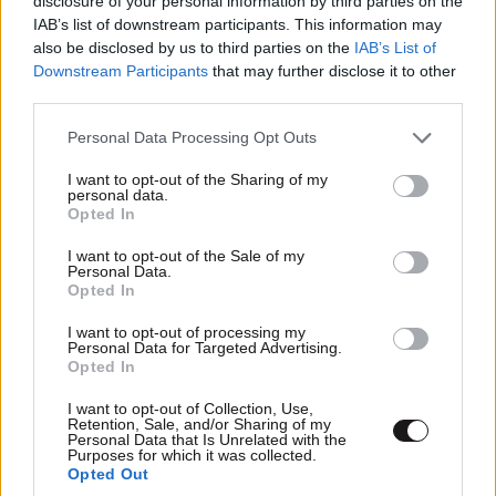
disclosure of your personal information by third parties on the
IAB’s list of downstream participants. This information may
ποτέ – Ναι, έχω πατήσει φρένο»
also be disclosed by us to third parties on the
IAB’s List of
Downstream Participants
that may further disclose it to other
third parties.
Please note that this website/app uses one or more Google
Personal Data Processing Opt Outs
services and may gather and store information including but
not limited to your visit or usage behaviour. You may click to
I want to opt-out of the Sharing of my
personal data.
grant or deny consent to Google and its third-party tags to
Opted In
use your data for below specified purposes in below Google
consent section.
I want to opt-out of the Sale of my
Personal Data.
Opted In
I want to opt-out of processing my
Personal Data for Targeted Advertising.
Opted In
I want to opt-out of Collection, Use,
Retention, Sale, and/or Sharing of my
Personal Data that Is Unrelated with the
Purposes for which it was collected.
Opted Out