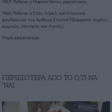
1957: Πέθανε η Μαρίκα Νίνου, ρεμπέτισσα.
1965: Πέθανε ο Σταν Λόρελ, καλλιτεχνικό
ψευδώνυμο του Άρθουρ Στάνλεϊ Τζέφερσον, άγγλος
κωμικός. (Χοντρός και Λιγνός)
Πηγή:
sansimera.gr
ΠΕΡΙΣΣΟΤΕΡΑ ΑΠΟ ΤΟ Ο,ΤΙ ΝΑ
'ΝΑΙ