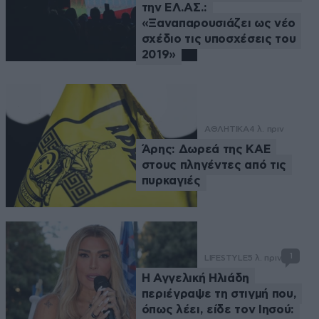
την ΕΛ.ΑΣ.:
«Ξαναπαρουσιάζει ως νέο
σχέδιο τις υποσχέσεις του
2019»
ΑΘΛΗΤΙΚΑ
4 λ. πριν
Άρης: Δωρεά της ΚΑΕ
στους πληγέντες από τις
πυρκαγιές
1
LIFESTYLE
5 λ. πριν
Η Αγγελική Ηλιάδη
περιέγραψε τη στιγμή που,
όπως λέει, είδε τον Ιησού: