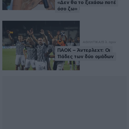
«Δεν θα το ξεχάσω ποτέ
όσο ζω»
ΑΘΛΗΤΙΚΑ
15 λ. πριν
ΠΑΟΚ – Άντερλεχτ: Οι
11άδες των δύο ομάδων