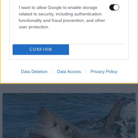
I want to allow Google to enable storage
related to security, including authentication
functionality and fraud prevention, and other
user protection.
CONFIRM
ΕΛΛΑΔΑ
06·08·2026 00:09
Σαν σήμερα 6 Αυγούστου: Πεθαίνει η Ρίτα
Σακελλαρίου, η λαϊκή ντίβα που έκανε τη ζωή
Data Deletion
Data Access
Privacy Policy
της τραγούδι