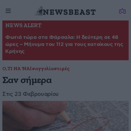
NEWS ALERT
Φωτιά τώρα στα Φάρσαλα: Η δεύτερη σε 48
ώρες – Μήνυμα του 112 για τους κατοίκους της
Κρήνης
Ο,ΤΙ ΝΑ 'ΝΑΙ
#αγγελία
#τιμές
Σαν σήμερα
Στις 23 Φεβρουαρίου