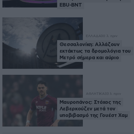
EBU-BNT
ΕΛΛΑΔΑ
30 λ. πριν
Θεσσαλονίκη: Αλλάζουν
εκτάκτως τα δρομολόγια του
Μετρό σήμερα και αύριο
ΑΘΛΗΤΙΚΑ
33 λ. πριν
Μαυροπάνος: Στόχος της
Λεβερκούζεν μετά τον
υποβιβασμό της Γουέστ Χαμ