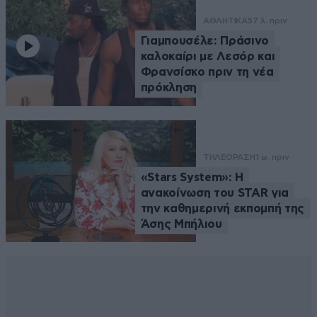
ΑΘΛΗΤΙΚΑ
57 λ. πριν
Γιαμπουσέλε: Πράσινο
καλοκαίρι με Λεσόρ και
Φρανσίσκο πριν τη νέα
πρόκληση
ΤΗΛΕΟΡΑΣΗ
1 ω. πριν
«Stars System»: Η
ανακοίνωση του STAR για
την καθημερινή εκπομπή της
Άσης Μπήλιου