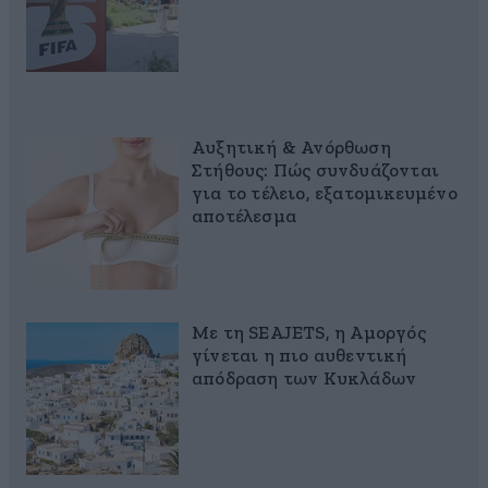
Αυξητική & Ανόρθωση
Στήθους: Πώς συνδυάζονται
για το τέλειο, εξατομικευμένο
αποτέλεσμα
Με τη SEAJETS, η Αμοργός
γίνεται η πιο αυθεντική
απόδραση των Κυκλάδων