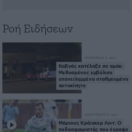
Ροή Ειδήσεων
ΚΟΙΝΩΝΙΑ
6 λ. πριν
Καβγάς κατέληξε σε αμόκ:
Μεθυσμένος εμβόλισε
επανειλημμένα σταθμευμένο
αυτοκίνητο
ΑΘΛΗΤΙΚΑ
11 λ. πριν
Μάριους Κράιγκερ Λιντ: Ο
ποδοσφαιριστής που έγραψε