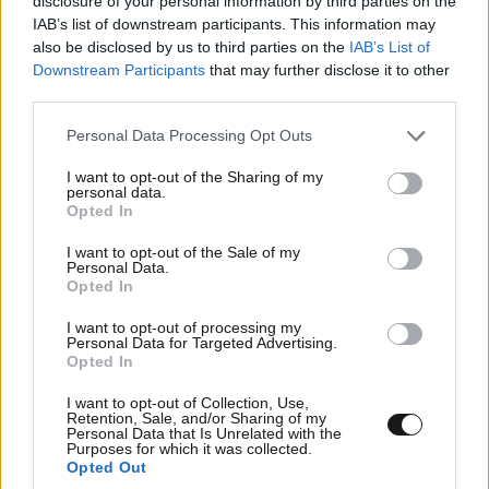
disclosure of your personal information by third parties on the
IAB’s list of downstream participants. This information may
ΔΙΑΤΡΟΦΗ
07·08·2026 08:32
also be disclosed by us to third parties on the
IAB’s List of
5 ροφήματα που μπορείτε να πίνετε πριν τον
Downstream Participants
that may further disclose it to other
ύπνο για καλύτερα επίπεδα σακχάρου στο αίμα
third parties.
Please note that this website/app uses one or more Google
Personal Data Processing Opt Outs
services and may gather and store information including but
not limited to your visit or usage behaviour. You may click to
I want to opt-out of the Sharing of my
personal data.
grant or deny consent to Google and its third-party tags to
Opted In
use your data for below specified purposes in below Google
consent section.
I want to opt-out of the Sale of my
Personal Data.
Opted In
I want to opt-out of processing my
Personal Data for Targeted Advertising.
Opted In
I want to opt-out of Collection, Use,
Retention, Sale, and/or Sharing of my
Personal Data that Is Unrelated with the
LIFESTYLE
07·08·2026 08:23
Purposes for which it was collected.
Opted Out
Ρίτσαρντ Γκιρ: Σάλος για τη διαφορά 48 ετών