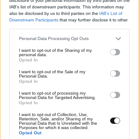
disclosure of your personal information by third parties on the
IAB’s list of downstream participants. This information may
also be disclosed by us to third parties on the
IAB’s List of
Downstream Participants
that may further disclose it to other
third parties.
Please note that this website/app uses one or more Google
Personal Data Processing Opt Outs
services and may gather and store information including but
not limited to your visit or usage behaviour. You may click to
I want to opt-out of the Sharing of my
personal data.
grant or deny consent to Google and its third-party tags to
Opted In
use your data for below specified purposes in below Google
consent section.
I want to opt-out of the Sale of my
Personal Data.
Opted In
I want to opt-out of processing my
Personal Data for Targeted Advertising.
Opted In
I want to opt-out of Collection, Use,
Retention, Sale, and/or Sharing of my
Personal Data that Is Unrelated with the
Purposes for which it was collected.
Opted Out