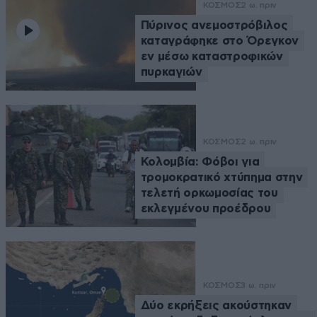
ΚΟΣΜΟΣ
2 ω. πριν
Πύρινος ανεμοστρόβιλος
καταγράφηκε στο Όρεγκον
εν μέσω καταστροφικών
πυρκαγιών
ΚΟΣΜΟΣ
2 ω. πριν
Κολομβία: Φόβοι για
τρομοκρατικό χτύπημα στην
τελετή ορκωμοσίας του
εκλεγμένου προέδρου
ΚΟΣΜΟΣ
3 ω. πριν
Δύο εκρήξεις ακούστηκαν