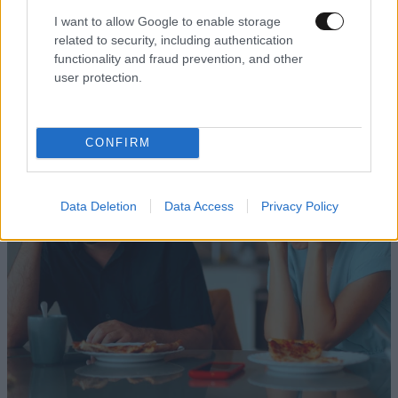
I want to allow Google to enable storage
related to security, including authentication
functionality and fraud prevention, and other
user protection.
LIFESTYLE
05·08·2026 17:48
CONFIRM
Παλάτι Marivent: Πώς οι κληρονόμοι του
Ιωάννη Σαριδάκη αφαίρεσαν 1.300 έργα τέχνης
από τη βασιλική οικογένεια της Ισπανίας
Data Deletion
Data Access
Privacy Policy