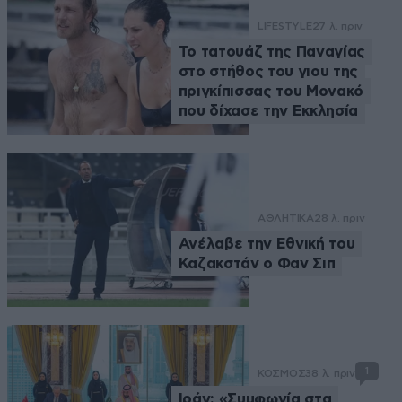
LIFESTYLE
27 λ. πριν
Το τατουάζ της Παναγίας
στο στήθος του γιου της
πριγκίπισσας του Μονακό
που δίχασε την Εκκλησία
ΑΘΛΗΤΙΚΑ
28 λ. πριν
Ανέλαβε την Εθνική του
Καζακστάν ο Φαν Σιπ
1
ΚΟΣΜΟΣ
38 λ. πριν
Ιράν: «Συμφωνία στα