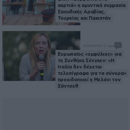
χαρτιά» η αμυντική συμμαχία
Σαουδικής Αραβίας,
Τουρκίας και Πακιστάν
1
ΚΟΣΜΟΣ
41 λ. πριν
Ευρωπαίος «εμφύλιος» για
τη Συνθήκη Σένγκεν: «Η
Ιταλία δεν δέχεται
τελεσίγραφα για τα σύνορα»
προειδοποιεί η Μελόνι τον
Σάντσεθ