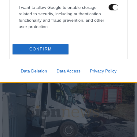
I want to allow Google to enable storage
related to security, including authentication
functionality and fraud prevention, and other
user protection.
LIFESTYLE
2 ω. πριν
Ξεσπά ο Χρήστος Δάντης: «Δεν περίμενα την
CONFIRM
αχαριστία των ανθρώπων του χώρου»
Data Deletion
Data Access
Privacy Policy