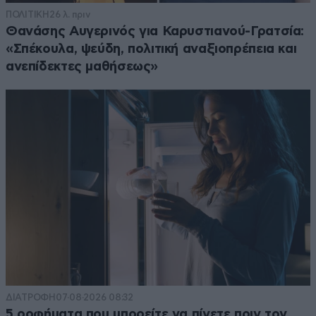
ΠΟΛΙΤΙΚΗ
26 λ. πριν
Θανάσης Αυγερινός για Καρυστιανού-Γρατσία:
«Σπέκουλα, ψεύδη, πολιτική αναξιοπρέπεια και
ανεπίδεκτες μαθήσεως»
ΔΙΑΤΡΟΦΗ
07·08·2026 08:32
5 ροφήματα που μπορείτε να πίνετε πριν τον