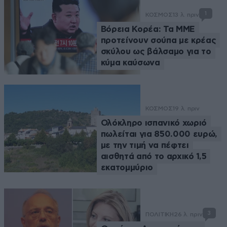
1
ΚΟΣΜΟΣ
13 λ. πριν
Βόρεια Κορέα: Τα ΜΜΕ
προτείνουν σούπα με κρέας
σκύλου ως βάλσαμο για το
κύμα καύσωνα
ΚΟΣΜΟΣ
19 λ. πριν
Ολόκληρο ισπανικό χωριό
πωλείται για 850.000 ευρώ,
με την τιμή να πέφτει
αισθητά από το αρχικό 1,5
εκατομμύριο
3
ΠΟΛΙΤΙΚΗ
26 λ. πριν