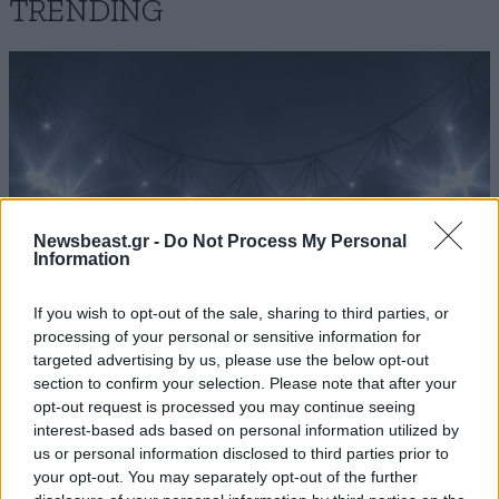
TRENDING
Newsbeast.gr -
Do Not Process My Personal
Information
If you wish to opt-out of the sale, sharing to third parties, or
processing of your personal or sensitive information for
targeted advertising by us, please use the below opt-out
ΑΘΛΗΤΙΚΑ
07·08·2026 15:45
section to confirm your selection. Please note that after your
Η οργή για Γουόκαπ, το μέλλον του Ιωαννίδη
opt-out request is processed you may continue seeing
interest-based ads based on personal information utilized by
και τα χαμόγελα στην ΑΕΚ βλέποντας τους
us or personal information disclosed to third parties prior to
ανταγωνιστές
your opt-out. You may separately opt-out of the further