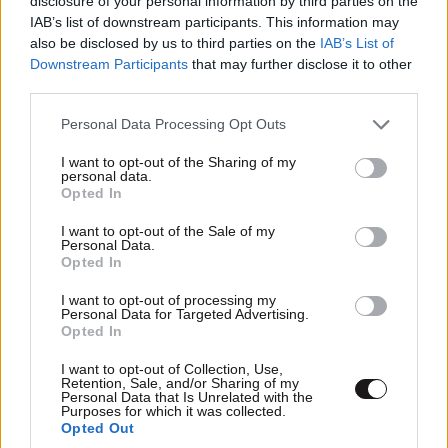
disclosure of your personal information by third parties on the
IAB’s list of downstream participants. This information may
also be disclosed by us to third parties on the
IAB’s List of
Downstream Participants
that may further disclose it to other
third parties.
Please note that this website/app uses one or more Google
Personal Data Processing Opt Outs
services and may gather and store information including but
not limited to your visit or usage behaviour. You may click to
I want to opt-out of the Sharing of my
personal data.
grant or deny consent to Google and its third-party tags to
Opted In
use your data for below specified purposes in below Google
consent section.
I want to opt-out of the Sale of my
Personal Data.
Opted In
I want to opt-out of processing my
Personal Data for Targeted Advertising.
Opted In
I want to opt-out of Collection, Use,
Retention, Sale, and/or Sharing of my
Personal Data that Is Unrelated with the
Purposes for which it was collected.
Opted Out