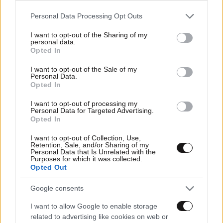
Please note that this website/app uses one or more Google
Personal Data Processing Opt Outs
services and may gather and store information including but
not limited to your visit or usage behaviour. You may click to
I want to opt-out of the Sharing of my
personal data.
grant or deny consent to Google and its third-party tags to
Opted In
use your data for below specified purposes in below Google
consent section.
I want to opt-out of the Sale of my
Personal Data.
Opted In
I want to opt-out of processing my
Personal Data for Targeted Advertising.
Opted In
I want to opt-out of Collection, Use,
09·09·2012 10:15
Retention, Sale, and/or Sharing of my
Personal Data that Is Unrelated with the
Ρύθμιση των δανείων των ενστόλων από το ΤΤ
Purposes for which it was collected.
Opted Out
Google consents
I want to allow Google to enable storage
related to advertising like cookies on web or