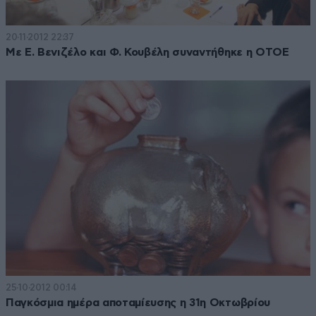
20·11·2012 22:37
Με Ε. Βενιζέλο και Φ. Κουβέλη συναντήθηκε η ΟΤΟΕ
25·10·2012 00:14
Παγκόσμια ημέρα αποταμίευσης η 31η Οκτωβρίου