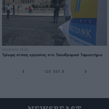
06·08·2012 09:26
Τρίωρη στάση εργασίας στο Ταχυδρομικό Ταμιευτήριο
...
1
2
3
4
5
6
7
8