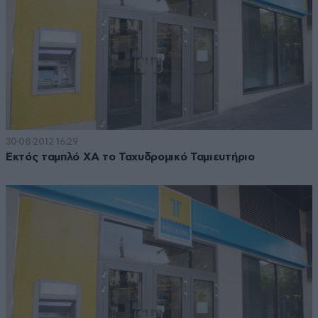
30·08·2012 16:29
Εκτός ταμπλό ΧΑ το Ταχυδρομικό Ταμιευτήριο