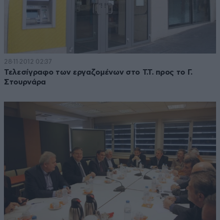
28·11·2012 02:37
Τελεσίγραφο των εργαζομένων στο Τ.Τ. προς το Γ.
Στουρνάρα