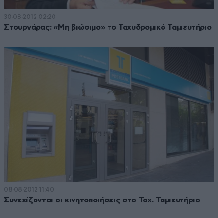
30·08·2012 02:20
Στουρνάρας: «Μη βιώσιμο» το Ταχυδρομικό Ταμιευτήριο
08·08·2012 11:40
Συνεχίζονται οι κινητοποιήσεις στο Ταχ. Ταμιευτήριο