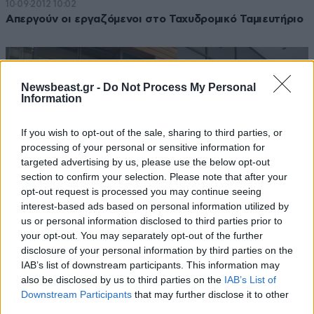
10·09·2012 10:02
Απεργούν οι εργαζόμενοι στο Ταχυδρομικό Ταμιευτήριο
Newsbeast.gr -
Do Not Process My Personal
Information
If you wish to opt-out of the sale, sharing to third parties, or
processing of your personal or sensitive information for
targeted advertising by us, please use the below opt-out
section to confirm your selection. Please note that after your
opt-out request is processed you may continue seeing
interest-based ads based on personal information utilized by
us or personal information disclosed to third parties prior to
your opt-out. You may separately opt-out of the further
disclosure of your personal information by third parties on the
09·09·2012 13:23
IAB’s list of downstream participants. This information may
Απεργούν εκ νέου οι εργαζόμενοι του ΤΤ
also be disclosed by us to third parties on the
IAB’s List of
Downstream Participants
that may further disclose it to other
third parties.