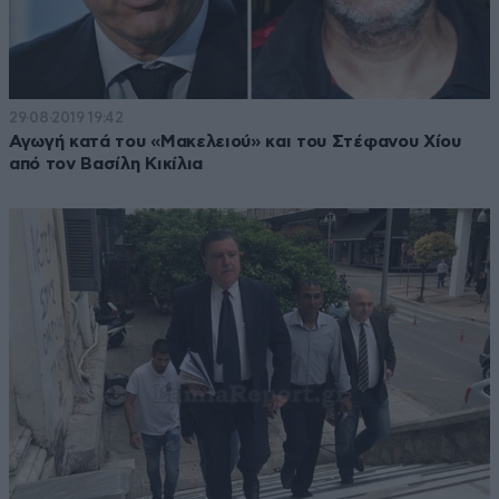
29·08·2019 19:42
Αγωγή κατά του «Μακελειού» και του Στέφανου Χίου
από τον Βασίλη Κικίλια