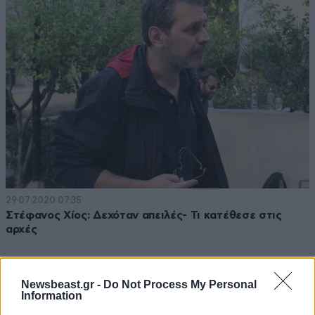
29·07·2020 07:35
Στέφανος Χίος: Δεχόταν απειλές- Τι κατέθεσε στις
αρχές
Newsbeast.gr -
Do Not Process My Personal
Information