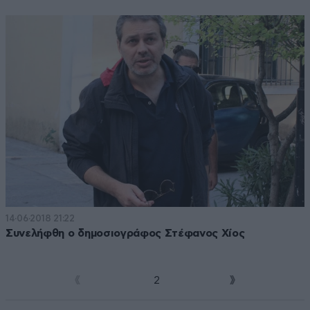
14·06·2018 21:22
Συνελήφθη ο δημοσιογράφος Στέφανος Χίος
1
2