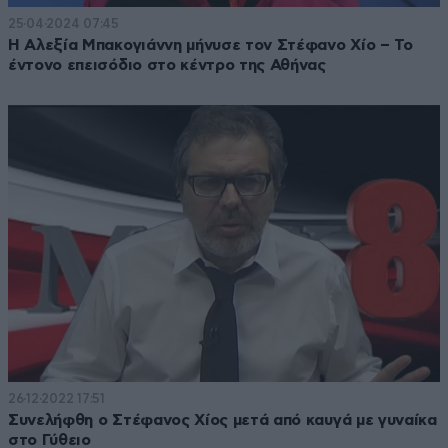
25·04·2024 07:45
Η Αλεξία Μπακογιάννη μήνυσε τον Στέφανο Χίο – Το
έντονο επεισόδιο στο κέντρο της Αθήνας
26·12·2022 17:51
Συνελήφθη ο Στέφανος Χίος μετά από καυγά με γυναίκα
στο Γύθειο