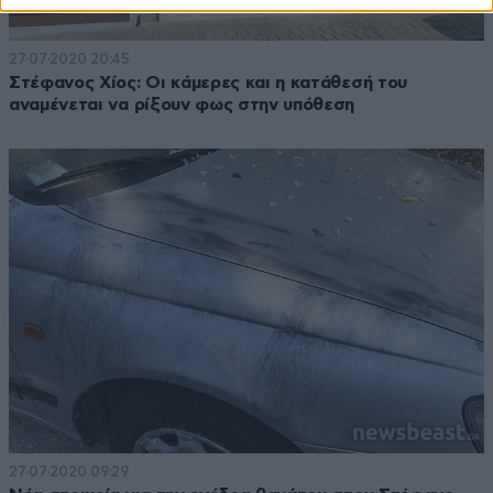
27·07·2020 20:45
Στέφανος Χίος: Οι κάμερες και η κατάθεσή του
αναμένεται να ρίξουν φως στην υπόθεση
27·07·2020 09:29