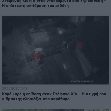
Στέφανος Χίος: Βίντεο ντοκουμέντο από την επίθεση –
Η απίστευτη αντίδραση του εκδότη
29·07·2020 10:19
Καρέ καρέ η επίθεση στον Στέφανο Χίο – Η στιγμή που
ο δράστης πλησιάζει στο παράθυρο