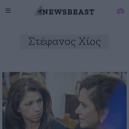
Στέφανος Χίος