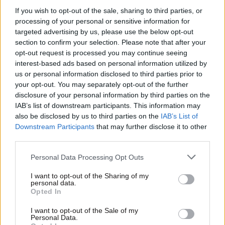
If you wish to opt-out of the sale, sharing to third parties, or
processing of your personal or sensitive information for
targeted advertising by us, please use the below opt-out
section to confirm your selection. Please note that after your
opt-out request is processed you may continue seeing
interest-based ads based on personal information utilized by
us or personal information disclosed to third parties prior to
your opt-out. You may separately opt-out of the further
disclosure of your personal information by third parties on the
IAB’s list of downstream participants. This information may
28·07·2020 22:33
also be disclosed by us to third parties on the
IAB’s List of
Στέφανος Χίος: Ο δράστης που με πυροβόλησε
Downstream Participants
that may further disclose it to other
φορούσε κουκούλα, ενώ τα μάτια του είχαν σχιστοειδές
third parties.
σχήμα
Please note that this website/app uses one or more Google
Personal Data Processing Opt Outs
services and may gather and store information including but
not limited to your visit or usage behaviour. You may click to
I want to opt-out of the Sharing of my
personal data.
grant or deny consent to Google and its third-party tags to
Opted In
use your data for below specified purposes in below Google
consent section.
I want to opt-out of the Sale of my
Personal Data.