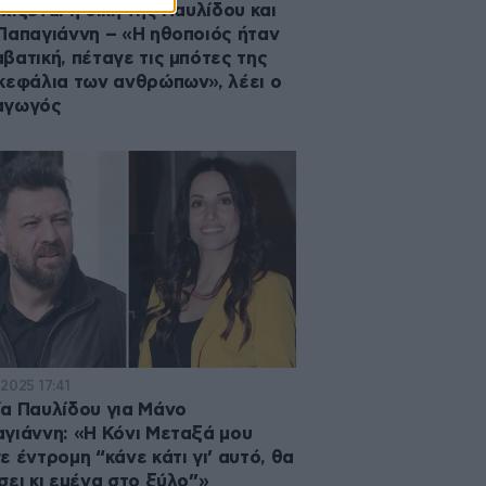
χίζεται η δίκη της Παυλίδου και
Παπαγιάννη – «Η ηθοποιός ήταν
βατική, πέταγε τις μπότες της
κεφάλια των ανθρώπων», λέει ο
αγωγός
·2025 17:41
α Παυλίδου για Μάνο
γιάννη: «Η Κόνι Μεταξά μου
ε έντρομη “κάνε κάτι γι’ αυτό, θα
σει κι εμένα στο ξύλο”»