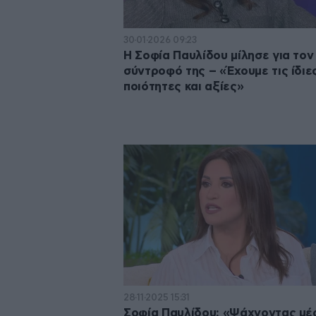
30·01·2026 09:23
Η Σοφία Παυλίδου μίλησε για τον
σύντροφό της – «Έχουμε τις ίδιε
ποιότητες και αξίες»
28·11·2025 15:31
Σοφία Παυλίδου: «Ψάχνοντας μέ