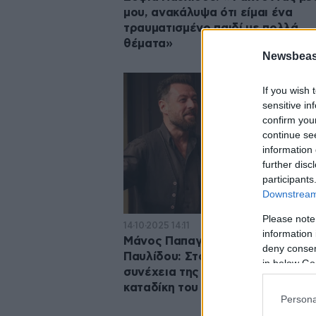
μου, ανακάλυψα ότι είμαι ένα
τραυματισμένο παιδί με πολλά
θέματα»
Newsbeast
If you wish 
sensitive in
confirm you
continue se
information 
further disc
participants
Downstream 
Please note
14·10·2025 14:11
information 
Μάνος Παπαγιάννης – Σοφία
deny consent
Παυλίδου: Στον Άρειο Πάγο η
in below Go
συνέχεια της υπόθεσης μετά την
καταδίκη του ηθοποιού
Persona