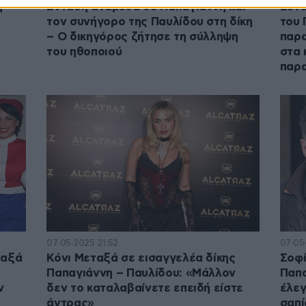
η
Ένταση ανάμεσα σε Παπαγιάννη και
Συνε
τον συνήγορο της Παυλίδου στη δίκη
του 
– Ο δικηγόρος ζήτησε τη σύλληψη
παρα
του ηθοποιού
στα 
παρ
07·05·2025 21:52
07·05
ταξά
Κόνι Μεταξά σε εισαγγελέα δίκης
Σοφί
Παπαγιάννη – Παυλίδου: «Μάλλον
Παπα
ν
δεν το καταλαβαίνετε επειδή είστε
έλεγ
άντρας»
σαπί