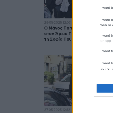
I want 
I want t
28·05·2025 12:03
web or d
Ο Μάνος Παπαγιάννης προσφεύγ
στον Άρειο Πάγο για την υπόθεσ
I want t
τη Σοφία Παυλίδου
or app.
I want t
I want t
authenti
27·05·2025 12:32