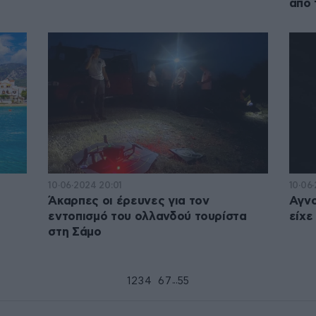
από 
10·06·2024 20:01
10·06·
Άκαρπες οι έρευνες για τον
Αγνο
εντοπισμό του ολλανδού τουρίστα
είχε
στη Σάμο
...
1
2
3
4
5
6
7
55