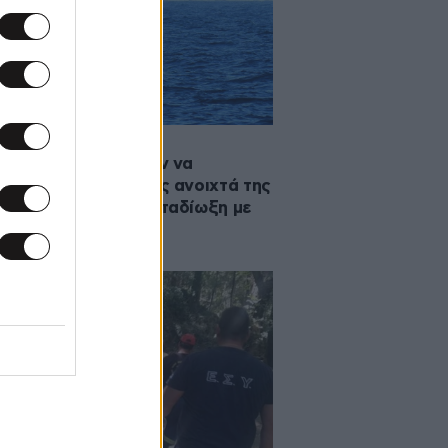
·2024 00:10
ίνητες προσπάθησαν να
σουν 23 μετανάστες ανοιχτά της
υ – Ακολούθησε καταδίωξη με
ιμενικό