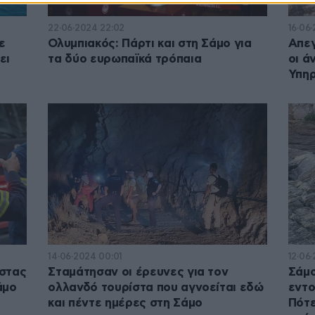
22·06·2024 22:02
16·06·
ε
Ολυμπιακός: Πάρτι και στη Σάμο για
Απεγ
ει
τα δύο ευρωπαϊκά τρόπαια
οι ά
Υπηρ
14·06·2024 00:01
12·06
ίστας
Σταμάτησαν οι έρευνες για τον
Σάμο
άμο
ολλανδό τουρίστα που αγνοείται εδώ
εντο
και πέντε ημέρες στη Σάμο
Πότε