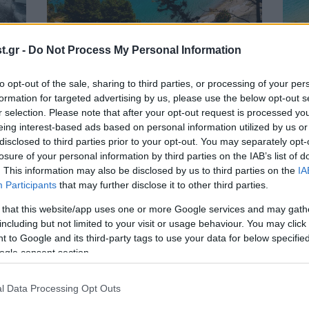
02·08·2024 14:00
29·07
.gr -
Do Not Process My Personal Information
ν
Πρώτη στον κατάλογο των
Υπάρ
α
«μυστικών» προορισμών για τους
περι
to opt-out of the sale, sharing to third parties, or processing of your per
Ιταλούς, η Σάμος
formation for targeted advertising by us, please use the below opt-out s
r selection. Please note that after your opt-out request is processed y
eing interest-based ads based on personal information utilized by us or
disclosed to third parties prior to your opt-out. You may separately opt-
losure of your personal information by third parties on the IAB’s list of
. This information may also be disclosed by us to third parties on the
IA
Participants
that may further disclose it to other third parties.
 that this website/app uses one or more Google services and may gath
including but not limited to your visit or usage behaviour. You may click 
 to Google and its third-party tags to use your data for below specifi
ogle consent section.
23·07·2024 08:00
21·07
Το Samos Young Artists Festival
Σάμο
l Data Processing Opt Outs
επιστρέφει με Λεωνίδα Καβάκο και
σε β