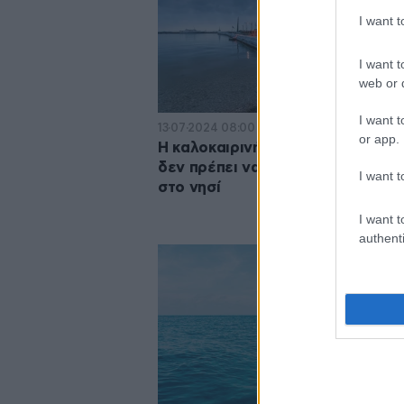
I want 
I want t
web or d
I want t
13·07·2024 08:00
or app.
Η καλοκαιρινή έκθεση στη Σάμο 
δεν πρέπει να χάσετε, αν βρεθεί
I want t
στο νησί
I want t
authenti