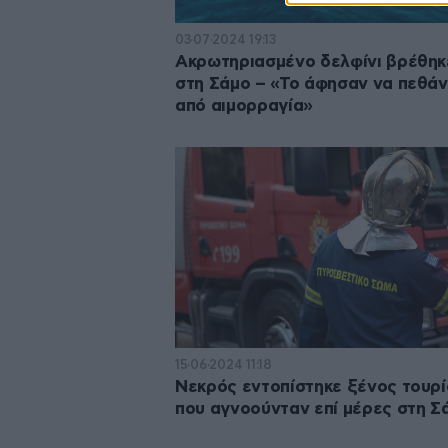
03·07·2024 19:13
Ακρωτηριασμένο δελφίνι βρέθηκ
στη Σάμο – «Το άφησαν να πεθάν
από αιμορραγία»
15·06·2024 11:18
Νεκρός εντοπίστηκε ξένος τουρ
που αγνοούνταν επί μέρες στη Σ