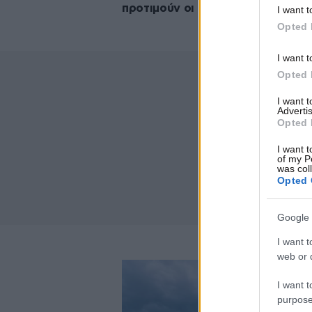
προτιμούν οι Ελβετοί
I want t
Opted 
I want t
Opted 
I want 
Advertis
Opted 
I want t
of my P
was col
Opted 
Google 
I want t
web or d
I want t
purpose