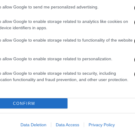
to allow Google to send me personalized advertising.
o allow Google to enable storage related to analytics like cookies on
evice identifiers in apps.
o allow Google to enable storage related to functionality of the website
12·07·2024 23:11
06·07
που
Τραγωδία στη Σάμο: Πήγε να σώσει
Διακ
τε
τη γυναίκα του που πνιγόταν στη
περά
o allow Google to enable storage related to personalization.
θάλασσα και πέθαναν και οι δύο
Σάμο
το Λ
o allow Google to enable storage related to security, including
cation functionality and fraud prevention, and other user protection.
CONFIRM
Data Deletion
Data Access
Privacy Policy