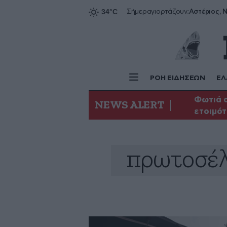
Αστέριος, Ν
Σήμερα
γιορτάζουν:
ΡΟΗ ΕΙΔΗΣΕΩΝ
ΕΛ
Φωτιά σ
NEWS ALERT
ετοιμότ
πρωτοσέλ