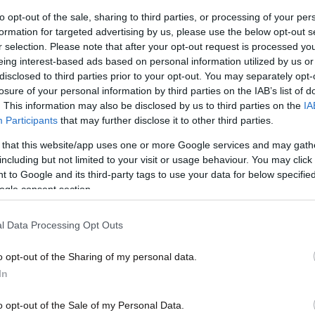
to opt-out of the sale, sharing to third parties, or processing of your per
27·06·2026 16:08
20·06
formation for targeted advertising by us, please use the below opt-out s
ων
Τα πρωτοσέλιδα των κυριακάτικων
Τα π
r selection. Please note that after your opt-out request is processed y
εφημερίδων 28/6/2026
εφημ
eing interest-based ads based on personal information utilized by us or
disclosed to third parties prior to your opt-out. You may separately opt-
losure of your personal information by third parties on the IAB’s list of
. This information may also be disclosed by us to third parties on the
IA
Participants
that may further disclose it to other third parties.
 that this website/app uses one or more Google services and may gath
including but not limited to your visit or usage behaviour. You may click 
 to Google and its third-party tags to use your data for below specifi
ogle consent section.
l Data Processing Opt Outs
06·06·2026 16:08
30·05
ων
Τα πρωτοσέλιδα των κυριακάτικων
Τα π
o opt-out of the Sharing of my personal data.
εφημερίδων 7/6/2026
εφημ
In
o opt-out of the Sale of my Personal Data.