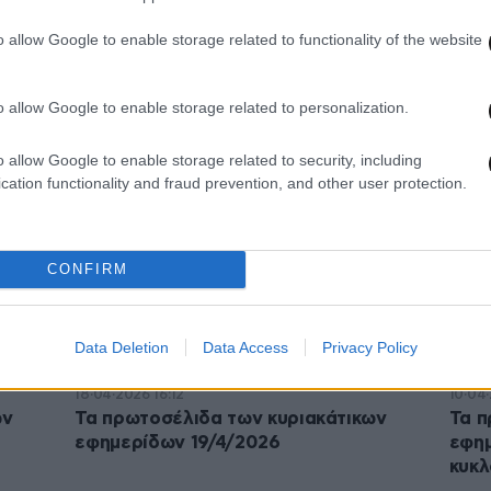
o allow Google to enable storage related to functionality of the website
09·05·2026 16:10
02·05
ων
Τα πρωτοσέλιδα των κυριακάτικων
Τα π
o allow Google to enable storage related to personalization.
εφημερίδων 10/5/2026
εφημ
o allow Google to enable storage related to security, including
cation functionality and fraud prevention, and other user protection.
CONFIRM
Data Deletion
Data Access
Privacy Policy
18·04·2026 16:12
10·04
ων
Τα πρωτοσέλιδα των κυριακάτικων
Τα π
εφημερίδων 19/4/2026
εφη
κυκ