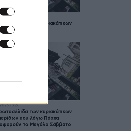
·2026 16:08
ρωτοσέλιδα των κυριακάτικων
ερίδων 3/5/2026
·2026 18:26
ρωτοσέλιδα των κυριακάτικων
μερίδων που λόγω Πάσχα
λοφορούν το Μεγάλο Σάββατο