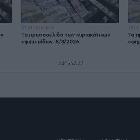
07·03·2026 16:06
28·02
ων
Τα πρωτοσέλιδα των κυριακάτικων
Τα π
εφημερίδων, 8/3/2026
εφημ
...
1
2
3
4
5
6
7
17