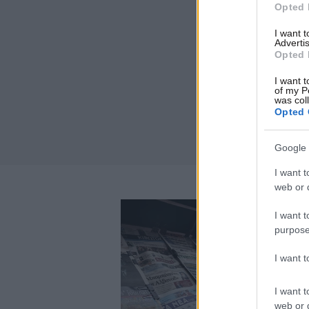
Opted 
I want 
Advertis
Opted 
I want t
of my P
was col
Opted 
Google 
I want t
web or d
I want t
purpose
I want 
I want t
web or d