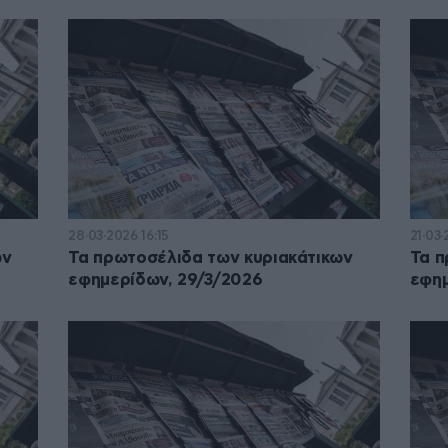
28·03·2026 16:15
21·03·
ων
Τα πρωτοσέλιδα των κυριακάτικων
Τα π
εφημερίδων, 29/3/2026
εφημ