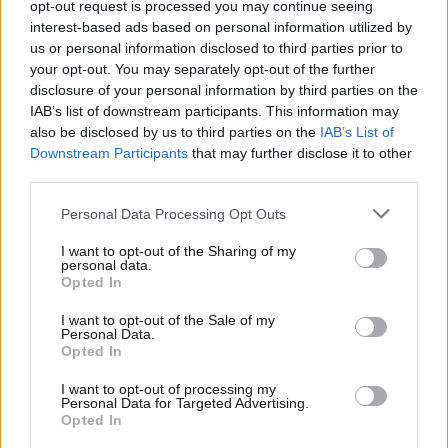
opt-out request is processed you may continue seeing
interest-based ads based on personal information utilized by
us or personal information disclosed to third parties prior to
your opt-out. You may separately opt-out of the further
disclosure of your personal information by third parties on the
IAB’s list of downstream participants. This information may
21·02·2018 13:54
also be disclosed by us to third parties on the
IAB’s List of
Τεχνητή γονιμοποίηση για δεύτερη φορά σε θηλυκό
Downstream Participants
that may further disclose it to other
πάντα
third parties.
Please note that this website/app uses one or more Google
Personal Data Processing Opt Outs
services and may gather and store information including but
not limited to your visit or usage behaviour. You may click to
I want to opt-out of the Sharing of my
personal data.
grant or deny consent to Google and its third-party tags to
Opted In
use your data for below specified purposes in below Google
consent section.
I want to opt-out of the Sale of my
Personal Data.
Opted In
I want to opt-out of processing my
Personal Data for Targeted Advertising.
Opted In