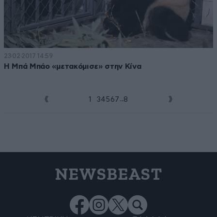
23·02·2017 14:59
Η Μπά Μπάο «μετακόμισε» στην Κίνα
...
1
2
3
4
5
6
7
8
NEWSBEAST