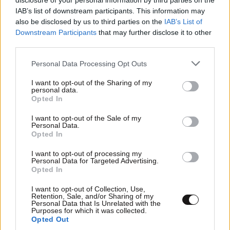
disclosure of your personal information by third parties on the
IAB’s list of downstream participants. This information may
also be disclosed by us to third parties on the
IAB’s List of
Downstream Participants
that may further disclose it to other
third parties.
Please note that this website/app uses one or more Google
Personal Data Processing Opt Outs
services and may gather and store information including but
not limited to your visit or usage behaviour. You may click to
I want to opt-out of the Sharing of my
personal data.
grant or deny consent to Google and its third-party tags to
Opted In
use your data for below specified purposes in below Google
consent section.
I want to opt-out of the Sale of my
Personal Data.
Opted In
21·08·2022 15:18
I want to opt-out of processing my
Κώστας Καραμανλής για Ρόμπερτ Ουίλιαμς: Με
Personal Data for Targeted Advertising.
συγκίνηση αποχαιρετώ τον φίλο μου
Opted In
I want to opt-out of Collection, Use,
Retention, Sale, and/or Sharing of my
Personal Data that Is Unrelated with the
Purposes for which it was collected.
Opted Out