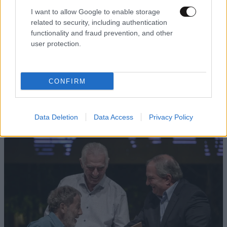
I want to allow Google to enable storage
related to security, including authentication
functionality and fraud prevention, and other
user protection.
15·07·2022 15:22
CONFIRM
MyAuto: H Οnline μεταβίβαση αυτοκινήτου είναι
γεγονός – Πρόσβαση μέσω gov.gr στον ηλεκτρονικό
«φάκελο» του αυτοκινήτου
Data Deletion
Data Access
Privacy Policy