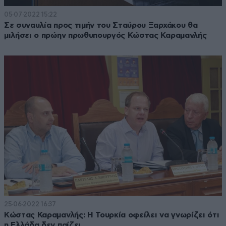
05·07·2022 15:22
Σε συναυλία προς τιμήν του Σταύρου Ξαρχάκου θα
μιλήσει ο πρώην πρωθυπουργός Κώστας Καραμανλής
25·06·2022 16:37
Κώστας Καραμανλής: Η Τουρκία οφείλει να γνωρίζει ότι
η Ελλάδα δεν παίζει