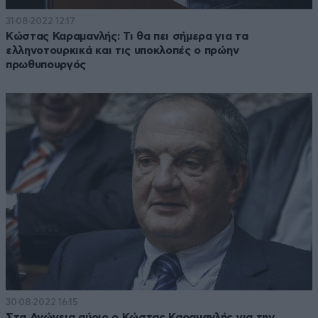
31·08·2022 12:17
Κώστας Καραμανλής: Τι θα πει σήμερα για τα
ελληνοτουρκικά και τις υποκλοπές ο πρώην
πρωθυπουργός
30·08·2022 16:15
Στα Ανώγεια αύριο ο Κώστας Καραμανλής για την