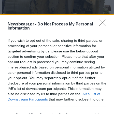
Newsbeast.gr -
Do Not Process My Personal
Information
If you wish to opt-out of the sale, sharing to third parties, or
processing of your personal or sensitive information for
targeted advertising by us, please use the below opt-out
section to confirm your selection. Please note that after your
27·08·2010 18:04
opt-out request is processed you may continue seeing
Αποκλεισμός λωρίδων κυκλοφορίας στην Τρίπολη
interest-based ads based on personal information utilized by
us or personal information disclosed to third parties prior to
your opt-out. You may separately opt-out of the further
disclosure of your personal information by third parties on the
IAB’s list of downstream participants. This information may
also be disclosed by us to third parties on the
IAB’s List of
Downstream Participants
that may further disclose it to other
third parties.
Please note that this website/app uses one or more Google