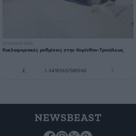
25·06·2010 13:56
Κυκλοφοριακές ρυθμίσεις στην Κορίνθου-Τριπόλεως
...
1
54
55
56
57
58
59
60
61
NEWSBEAST