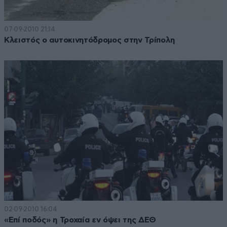
07·09·2010 21:14
Κλειστός ο αυτοκινητόδρομος στην Τρίπολη
02·09·2010 16:04
«Επί ποδός» η Τροχαία εν όψει της ΔΕΘ