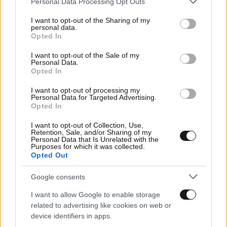
Personal Data Processing Opt Outs
services and may gather and store information including but
not limited to your visit or usage behaviour. You may click to
I want to opt-out of the Sharing of my
personal data.
grant or deny consent to Google and its third-party tags to
Opted In
use your data for below specified purposes in below Google
consent section.
I want to opt-out of the Sale of my
Personal Data.
25·08·2010 16:44
Opted In
Κυκλοφοριακές ρυθμίσεις στην Πάτρα
I want to opt-out of processing my
Personal Data for Targeted Advertising.
Opted In
I want to opt-out of Collection, Use,
Retention, Sale, and/or Sharing of my
Personal Data that Is Unrelated with the
Purposes for which it was collected.
Opted Out
Google consents
I want to allow Google to enable storage
related to advertising like cookies on web or
device identifiers in apps.