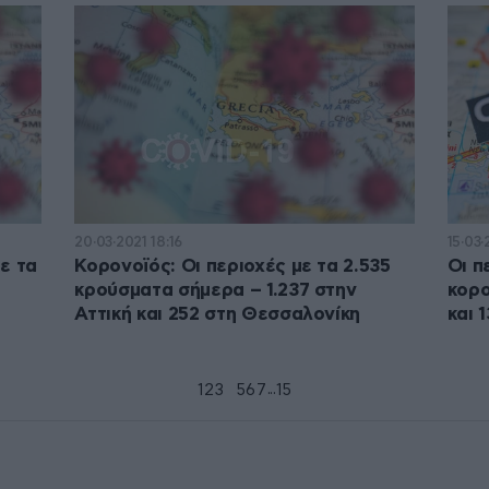
20·03·2021 18:16
15·03·
ε τα
Κορονοϊός: Οι περιοχές με τα 2.535
Οι π
κρούσματα σήμερα – 1.237 στην
κορο
Αττική και 252 στη Θεσσαλονίκη
και 
...
1
2
3
4
5
6
7
15