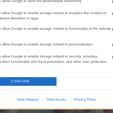
to allow Google to send me personalized advertising.
o allow Google to enable storage related to analytics like cookies on
evice identifiers in apps.
o allow Google to enable storage related to functionality of the website
12·04·2021 18:20
03·04·
Οι περιοχές με τα σημερινά
Κορο
κρούσματα κορονοϊού: 716 στην
σημε
o allow Google to enable storage related to personalization.
Αττική – Πάνω από 200 στη
η Ατ
Θεσσαλονίκη
o allow Google to enable storage related to security, including
cation functionality and fraud prevention, and other user protection.
CONFIRM
Data Deletion
Data Access
Privacy Policy