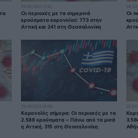
29·03·2021 17:42
28·03·
ατα
Οι περιοχές με τα σημερινά
Οι π
κρούσματα κορονοϊού: 773 στην
κρού
Αττική και 241 στη Θεσσαλονίκη
Αττι
25·03·2021 18:08
23·03·
Κορονοϊός σήμερα: Οι περιοχές με τα
Κορο
2.588 κρούσματα – Πάνω από τα μισά
3.58
η Αττική, 315 στη Θεσσαλονίκη
Αθήν