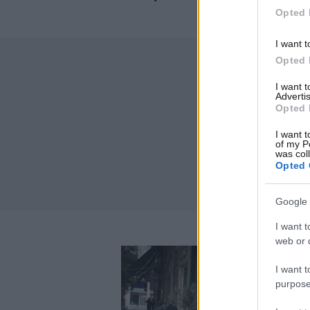
Opted 
I want t
Opted 
I want 
Advertis
Opted 
I want t
of my P
was col
Opted 
Google 
I want t
web or d
I want t
purpose