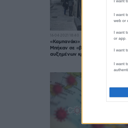
I want 
I want t
web or d
I want t
16·04·2021 18:40
or app.
«Καμπανάκι» για 11 περιοχές –
Μπήκαν σε «βαθύ» κόκκινο λόγω
I want t
αυξημένων κρουσμάτων
I want t
authenti