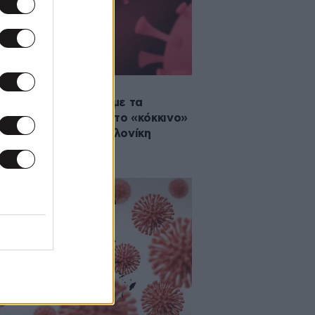
2021 18:19
νοϊός: Οι περιοχές με τα
ρινά κρούσματα – Στο «κόκκινο»
τική, 383 στη Θεσσαλονίκη