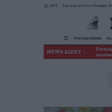
Σήμερα
γιορτάζουν:
ΡΟΗ ΕΙΔΗΣΕΩΝ
ΕΛ
Συναγερ
NEWS ALERT
αεροσκ