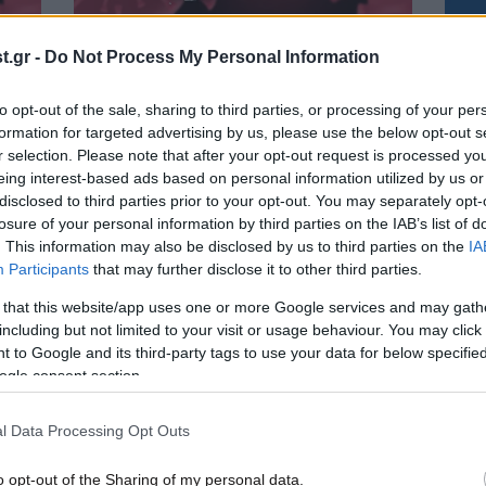
03·07·2021 18:01
21·06·
των
Κορονοϊός σήμερα: Οι περιοχές των
Κορο
.gr -
Do Not Process My Personal Information
ι 22
κρουσμάτων – 596 στην Αττική και 22
σημε
στη Θεσσαλονίκη
μισά
to opt-out of the sale, sharing to third parties, or processing of your per
Θεσ
formation for targeted advertising by us, please use the below opt-out s
r selection. Please note that after your opt-out request is processed y
eing interest-based ads based on personal information utilized by us or
disclosed to third parties prior to your opt-out. You may separately opt-
losure of your personal information by third parties on the IAB’s list of
. This information may also be disclosed by us to third parties on the
IA
Participants
that may further disclose it to other third parties.
 that this website/app uses one or more Google services and may gath
including but not limited to your visit or usage behaviour. You may click 
 to Google and its third-party tags to use your data for below specifi
ogle consent section.
10·05·2021 17:44
19·04·
l Data Processing Opt Outs
Οι περιοχές των κρουσμάτων
Οι π
την
κορονοϊού σήμερα: 802 στην Αττική
κορο
και 184 στη Θεσσαλονίκη
216 
o opt-out of the Sharing of my personal data.