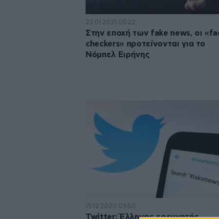
22·01·2021 05:22
Στην εποχή των fake news, οι «fa
checkers» προτείνονται για το
Νόμπελ Ειρήνης
15·12·2020 09:50
Twitter: Έλληνας ερευνητής