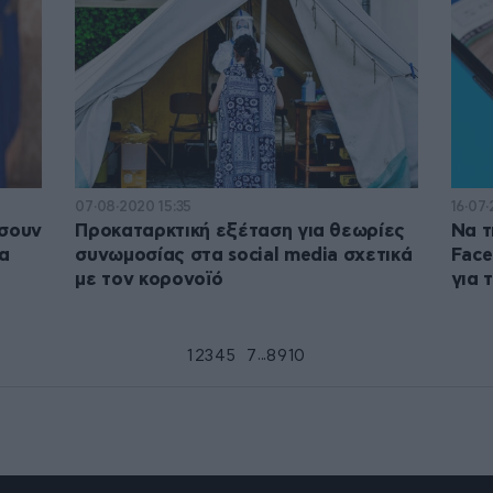
07·08·2020 15:35
16·07
άσουν
Προκαταρκτική εξέταση για θεωρίες
Να τ
α
συνωμοσίας στα social media σχετικά
Face
με τον κορονοϊό
για 
...
1
2
3
4
5
6
7
8
9
10