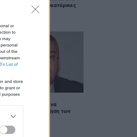
 news και στις προβοκατόρικες
σιεύσεις
sonal or
ection to
ou may
 personal
out of the
 downstream
B’s List of
er and store
to grant or
ed purposes
2020 17:36
ς Μόσιαλος: Πιθανό να
οινωθεί μεγάλη αύξηση των
υσμάτων σήμερα