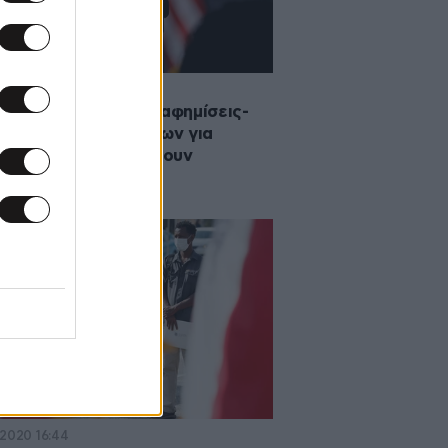
2020 22:18
acebook απέσυρε διαφημίσεις-
 news Ρεπουμπλικάνων για
όσφυγες που θα φέρουν
νοϊό»
·2020 16:44