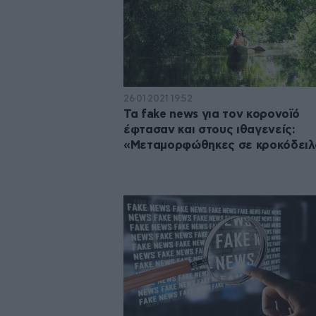
26·01·2021 19:52
Τα fake news για τον κορονοϊό
έφτασαν και στους ιθαγενείς:
«Μεταμορφώθηκες σε κροκόδειλ