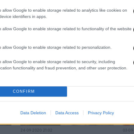
o allow Google to enable storage related to analytics like cookies on
evice identifiers in apps.
15·10·2020 00:01
01·10·
o allow Google to enable storage related to functionality of the website
Παρατηρητήριο ΝΔ: Τα fake news για
Το F
ο κ.
την πολιτική που έδιωξε την Pitsos
fake
από την Ελλάδα
«πρ
o allow Google to enable storage related to personalization.
κορο
o allow Google to enable storage related to security, including
cation functionality and fraud prevention, and other user protection.
CONFIRM
Data Deletion
Data Access
Privacy Policy
24·09·2020 21:02
03·09