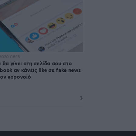
·2020 08:15
ι θα γίνει στη σελίδα σου στο
book αν κάνεις like σε fake news
τον κορονοϊό