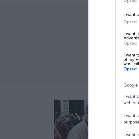
Opted 
I want t
Opted 
I want 
Advertis
Opted 
I want t
of my P
was col
Opted 
Google 
I want t
web or d
I want t
purpose
I want 