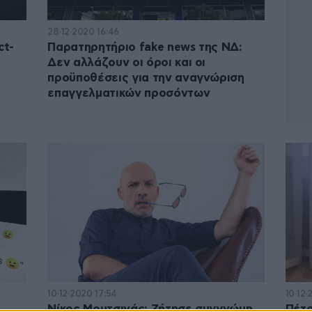
28·12·2020 16:46
ct-
Παρατηρητήριο fake news της ΝΔ:
Δεν αλλάζουν οι όροι και οι
προϋποθέσεις για την αναγνώριση
επαγγελματικών προσόντων
10·12·2020 17:54
10·12·
Νίκος Μουτσινάς: Ζήτησε συγγνώμη
Πέτσ