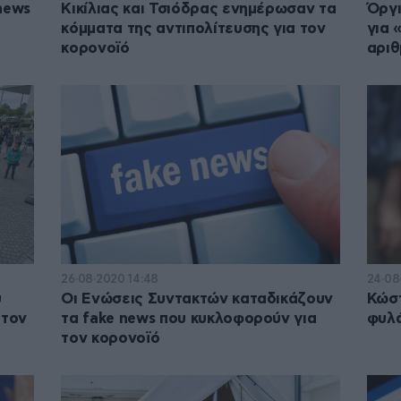
news
Κικίλιας και Τσιόδρας ενημέρωσαν τα
Όργ
κόμματα της αντιπολίτευσης για τον
για 
κορονοϊό
αριθ
26·08·2020 14:48
24·08
υ
Οι Ενώσεις Συντακτών καταδικάζουν
Κώστ
 τον
τα fake news που κυκλοφορούν για
φυλά
τον κορονοϊό