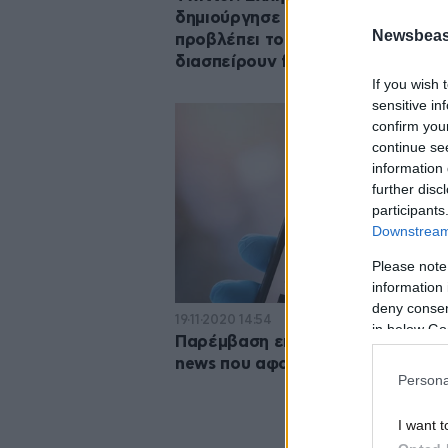
δημιούργησε αλγόριθμο που
Newsbeast
προβλέπει τους χρήστες που θα
διασπείρουν fake news
If you wish 
sensitive in
confirm you
continue se
information 
further disc
participants
Downstream 
Please note
information 
deny consent
19·11·2020 14:54
in below Go
Παρέμβαση εισαγγελέα για τα fa
news που αφορούν στην πανδημί
Persona
I want t