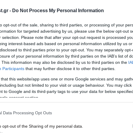
για την ανάρτηση που προκάλεσε
fake
.gr -
Do Not Process My Personal Information
αναστάτωση στους κύκλους της
δημο
Αστυνομίας
to opt-out of the sale, sharing to third parties, or processing of your per
formation for targeted advertising by us, please use the below opt-out s
r selection. Please note that after your opt-out request is processed y
eing interest-based ads based on personal information utilized by us or
disclosed to third parties prior to your opt-out. You may separately opt-
losure of your personal information by third parties on the IAB’s list of
. This information may also be disclosed by us to third parties on the
IA
Participants
that may further disclose it to other third parties.
 that this website/app uses one or more Google services and may gath
including but not limited to your visit or usage behaviour. You may click 
 to Google and its third-party tags to use your data for below specifi
12·11·2020 15:19
21·10·
ogle consent section.
ke
«Τρικλοποδιά» στην εμπιστοσύνη των
Ηλία
α
πολιτών στο εμβόλιο κατά του
ανακ
l Data Processing Opt Outs
κορονοϊού βάζουν οι θεωρίες
κρο
συνωμοσίας
o opt-out of the Sharing of my personal data.