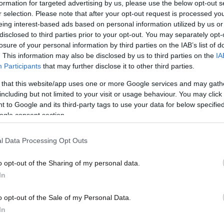
formation for targeted advertising by us, please use the below opt-out s
μπά
r selection. Please note that after your opt-out request is processed y
eing interest-based ads based on personal information utilized by us or
disclosed to third parties prior to your opt-out. You may separately opt-
losure of your personal information by third parties on the IAB’s list of
. This information may also be disclosed by us to third parties on the
IA
Participants
that may further disclose it to other third parties.
 that this website/app uses one or more Google services and may gath
including but not limited to your visit or usage behaviour. You may click 
 to Google and its third-party tags to use your data for below specifi
ogle consent section.
09·10·2015 22:00
04·05·
l Data Processing Opt Outs
κός
Τα κανάλια Novasports και ο ΕΣΑΚΕ
Δικα
έπαιξαν… «MAN-ΤΟ-MAN»
o opt-out of the Sharing of my personal data.
In
o opt-out of the Sale of my Personal Data.
In