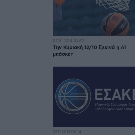
07·10·2014 04:32
Την Κυριακή 12/10 ξεκινά η Α1
μπάσκετ
23·11·2013 00:14