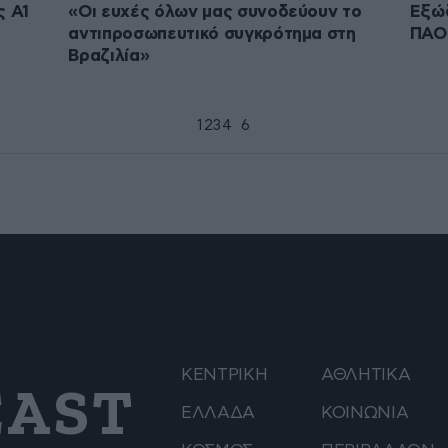
ς Α1
«Οι ευχές όλων μας συνοδεύουν το
Εξώδ
αντιπροσωπευτικό συγκρότημα στη
ΠΑΟ
Βραζιλία»
1
2
3
4
5
6
ΚΕΝΤΡΙΚΗ
ΑΘΛΗΤΙΚΑ
AST
ΕΛΛΑΔΑ
ΚΟΙΝΩΝΙΑ