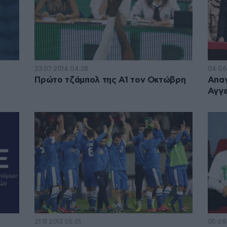
23·07·2014 04:28
04·06
Πρώτο τζάμπολ της Α1 τον Οκτώβρη
Απαγ
Αγγ
21·11·2013 05:01
05·08