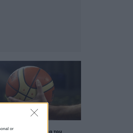
2015 18:18
sonal or
γές στο πρωτάθλημα του