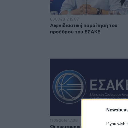
03·03·2017 15:07
Αιφνιδιαστική παραίτηση του
προέδρου του ΕΣΑΚΕ
Newsbeast
11·05·2016 17:08
If you wish 
Οι ημερομηνίες των τελικών της 