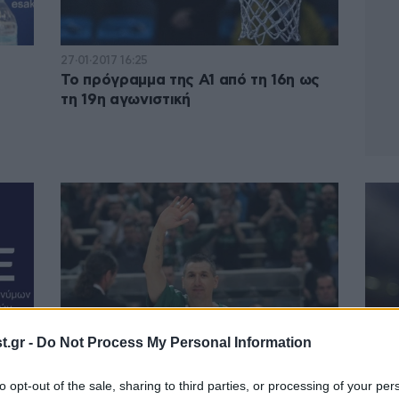
27·01·2017 16:25
Το πρόγραμμα της Α1 από τη 16η ως
τη 19η αγωνιστική
.gr -
Do Not Process My Personal Information
05·05·2016 17:47
17·11·
to opt-out of the sale, sharing to third parties, or processing of your per
Α1
Ο ΕΣΑΚΕ τιμά τον Διαμαντίδη
Αλλα