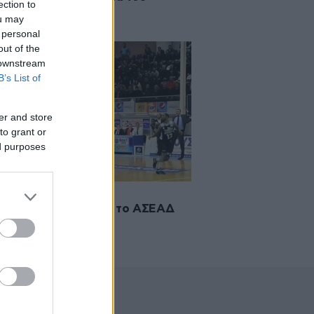
ection to
σκετ
ou may
 personal
out of the
 downstream
B’s List of
er and store
to grant or
ed purposes
2015 14:18
ίωση Κολοσσού από το ΑΣΕΑΔ