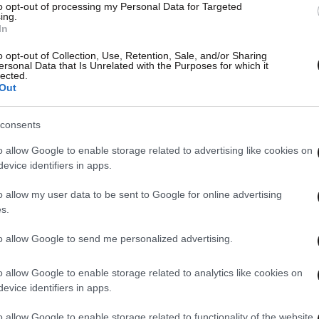
to opt-out of processing my Personal Data for Targeted
ing.
In
o opt-out of Collection, Use, Retention, Sale, and/or Sharing
ersonal Data that Is Unrelated with the Purposes for which it
lected.
Out
consents
o allow Google to enable storage related to advertising like cookies on
evice identifiers in apps.
o allow my user data to be sent to Google for online advertising
s.
to allow Google to send me personalized advertising.
o allow Google to enable storage related to analytics like cookies on
evice identifiers in apps.
o allow Google to enable storage related to functionality of the website