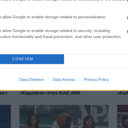
06·01·2015 23:35
09·12·
ιακό
Πρόστιμο 3.100 ευρώ στην ΚΑΕ
Επα
Ολυμπιακός
o allow Google to enable storage related to personalization.
o allow Google to enable storage related to security, including
cation functionality and fraud prevention, and other user protection.
CONFIRM
Data Deletion
Data Access
Privacy Policy
14·11·2014 03:52
11·10·
κετ
«Καμπάνα» στην ΚΑΕ ΑΕΚ
«Καλ