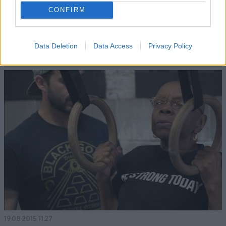
CONFIRM
15·01·2016 21:09
Data Deletion
Data Access
Privacy Policy
Ένας εκπαιδευτής crossfit χωρίς πόδια
19·08·2015 11:27