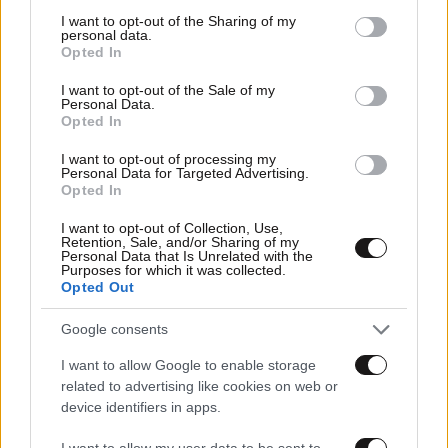
not limited to your visit or usage behaviour. You may click to
I want to opt-out of the Sharing of my
personal data.
grant or deny consent to Google and its third-party tags to
Opted In
use your data for below specified purposes in below Google
consent section.
I want to opt-out of the Sale of my
Personal Data.
Opted In
I want to opt-out of processing my
Personal Data for Targeted Advertising.
Opted In
I want to opt-out of Collection, Use,
Retention, Sale, and/or Sharing of my
10·02·2019 14:05
Personal Data that Is Unrelated with the
Crossfit, ένα πρόγραμμα άθλησης με φανατικούς
Purposes for which it was collected.
υποστηρικτές και εχθρούς
Opted Out
Google consents
I want to allow Google to enable storage
related to advertising like cookies on web or
device identifiers in apps.
I want to allow my user data to be sent to