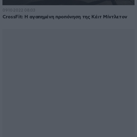
09·10·2022 08:03
CrossFit: Η αγαπημένη προπόνηση της Κέιτ Μίντλετον