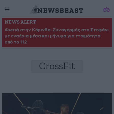
NEWS ALERT
Φωτιά στην Κόρινθο: Συναγερμός στο Στεφάνι
με εναέρια μέσα και μήνυμα για ετοιμότητα
από το 112
CrossFit