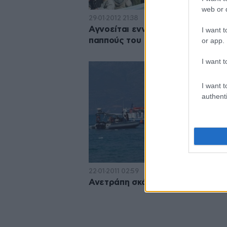
web or d
29·01·2012 21:38
Αγνοείται εννιάχρονο κοριτσάκι κ
I want t
παππούς του
or app.
I want t
I want t
authenti
22·01·2011 02:59
Ανετράπη σκάφος στην Κεφαλον