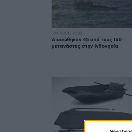
30·08·2012 22:33
Διασώθηκαν 45 από τους 150
μετανάστες στην Ινδονησία
Newsbeast