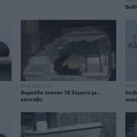
06·01
Βυθί
06·12·2010 21:56
26·11·
Βαρκάδα έκαναν 78 δέματα με…
Επιβ
κάνναβη
χωρί