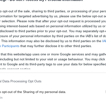
15·06·2012 23:58
11·06·
to opt-out of the sale, sharing to third parties, or processing of your per
Βάρκα-μπάρμπεκιου για…
Πνίγ
formation for targeted advertising by us, please use the below opt-out s
διαφορετικά ταξίδια
Κερκ
r selection. Please note that after your opt-out request is processed y
eing interest-based ads based on personal information utilized by us or
disclosed to third parties prior to your opt-out. You may separately opt-
losure of your personal information by third parties on the IAB’s list of
. This information may also be disclosed by us to third parties on the
IA
Participants
that may further disclose it to other third parties.
 that this website/app uses one or more Google services and may gath
including but not limited to your visit or usage behaviour. You may click 
 to Google and its third-party tags to use your data for below specifi
ogle consent section.
21·05·2012 23:09
21·02·
l Data Processing Opt Outs
Η βάρκα που χωράει σε… σακίδιο!
Ταξί
o opt-out of the Sharing of my personal data.
In