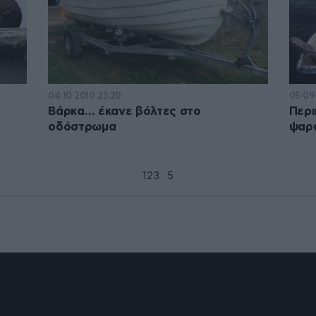
04·10·2010 23:20
05·09
Βάρκα… έκανε βόλτες στο
Περι
οδόστρωμα
ψαρ
1
2
3
4
5