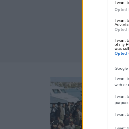
I want t
Opted 
I want 
Advertis
Opted 
I want t
of my P
was col
Opted 
Google 
I want t
web or d
I want t
purpose
I want 
I want t