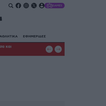
GAMES
ΑΘΛΗΤΙΚΑ
ΕΦΗΜΕΡΙΔΕΣ
σα και
Φωτιά στη Θεσσαλονίκη: Μεγάλη κ
με εναέρια μέσα