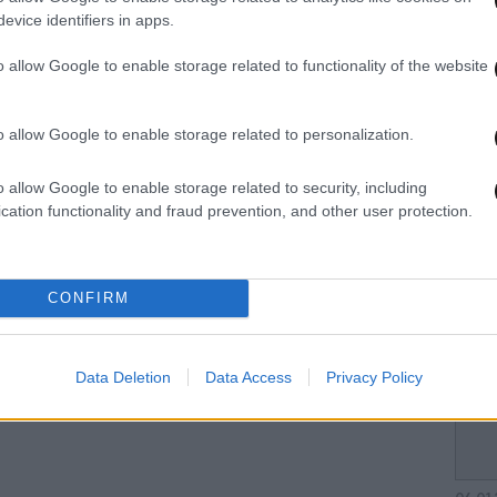
evice identifiers in apps.
06·01·2012 16:32
15·04·
αι ο
Οι ισχυροί άνεμοι έριξαν στη
Κινδ
o allow Google to enable storage related to functionality of the website
θάλασσα τον παπά!
Λακ
o allow Google to enable storage related to personalization.
o allow Google to enable storage related to security, including
cation functionality and fraud prevention, and other user protection.
CONFIRM
14·01·2011 10:26
Data Deletion
Data Access
Privacy Policy
ιά
Έκλεβαν πετρέλαιο από τη βάρκα