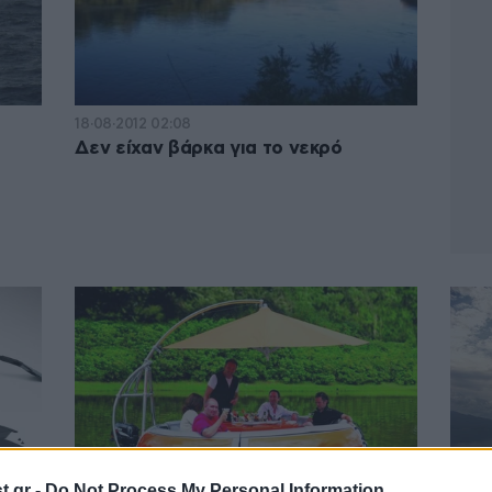
18·08·2012 02:08
Δεν είχαν βάρκα για το νεκρό
.gr -
Do Not Process My Personal Information