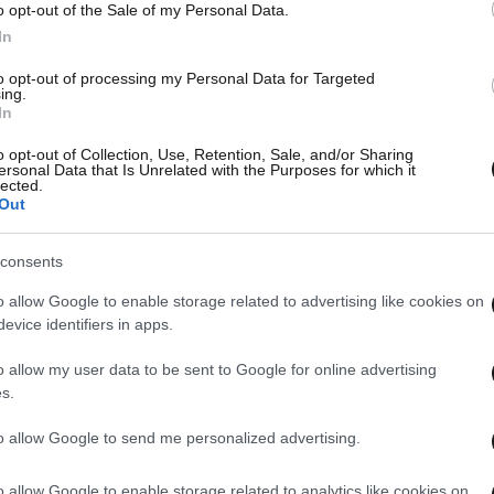
o opt-out of the Sale of my Personal Data.
In
to opt-out of processing my Personal Data for Targeted
ing.
In
o opt-out of Collection, Use, Retention, Sale, and/or Sharing
ersonal Data that Is Unrelated with the Purposes for which it
lected.
Out
consents
o allow Google to enable storage related to advertising like cookies on
evice identifiers in apps.
o allow my user data to be sent to Google for online advertising
s.
to allow Google to send me personalized advertising.
o allow Google to enable storage related to analytics like cookies on