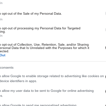
In
o opt-out of the Sale of my Personal Data.
In
to opt-out of processing my Personal Data for Targeted
ing.
In
o opt-out of Collection, Use, Retention, Sale, and/or Sharing
ersonal Data that Is Unrelated with the Purposes for which it
lected.
Out
consents
o allow Google to enable storage related to advertising like cookies on
evice identifiers in apps.
o allow my user data to be sent to Google for online advertising
s.
to allow Google to send me personalized advertising.