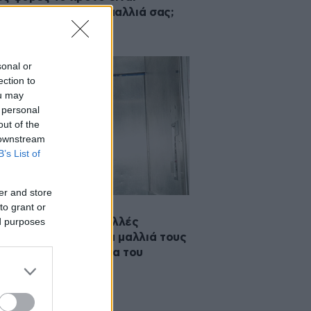
λές να βάφετε τα μαλλιά σας;
sonal or
ection to
ou may
 personal
out of the
 downstream
B’s List of
er and store
to grant or
2025 11:00
ed purposes
άθος που κάνουν πολλές
ίκες πριν βάψουν τα μαλλιά τους
χαλάει το αποτέλεσμα του
ματος