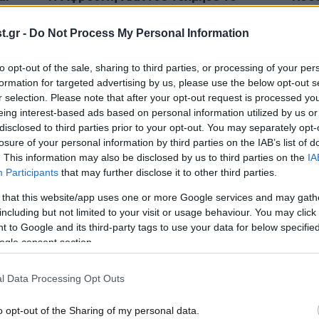
αγή
κόκκινο χρώμα και μας έβαλε ιδέες
ασφα
για την επόμενη αλλαγή στα μαλλιά
.gr -
Do Not Process My Personal Information
to opt-out of the sale, sharing to third parties, or processing of your per
formation for targeted advertising by us, please use the below opt-out s
r selection. Please note that after your opt-out request is processed y
eing interest-based ads based on personal information utilized by us or
disclosed to third parties prior to your opt-out. You may separately opt-
losure of your personal information by third parties on the IAB’s list of
. This information may also be disclosed by us to third parties on the
IA
Participants
that may further disclose it to other third parties.
 that this website/app uses one or more Google services and may gath
including but not limited to your visit or usage behaviour. You may click 
12·12·2025 10:00
17·11·
 to Google and its third-party tags to use your data for below specifi
ή στα
Color Melting: Η τάση που θα
Το λ
ogle consent section.
του
κυριαρχήσει στα μαλλιά το 2026 και
γυνα
πώς θα την κάνετε δική σας
και 
χρώ
l Data Processing Opt Outs
o opt-out of the Sharing of my personal data.