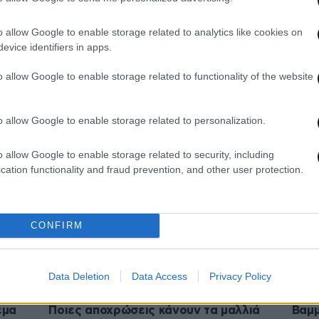
o allow Google to enable storage related to analytics like cookies on
evice identifiers in apps.
09·10·2025 10:00
07·10
σας;
To νέο χρώμα μαλλιών της Μπέττυς
Δανά
o allow Google to enable storage related to functionality of the website
Μαγγίρα είναι μια πολύ καλή ιδέα για
αναν
ι
φθινοπωρινή αλλαγή
τη δ
o allow Google to enable storage related to personalization.
o allow Google to enable storage related to security, including
cation functionality and fraud prevention, and other user protection.
CONFIRM
Data Deletion
Data Access
Privacy Policy
23·09·2025 11:00
20·09
εμα
Ποιες αποχρώσεις κάνουν τα μαλλιά
Βαμμ