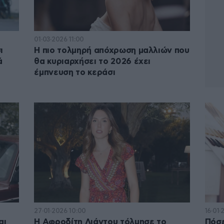
01·03·2026 11:00
ι
Η πιο τολμηρή απόχρωση μαλλιών που
ά
θα κυριαρχήσει το 2026 έχει
έμπνευση το κεράσι
27·01·2026 10:00
16·01·
αι
Η Αφροδίτη Λιάντου τόλμησε το
Πόσε