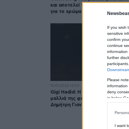
και αποτελεί την πιο έξυπνη αλλ
για το χρώμα
Newsbeast
If you wish 
sensitive in
confirm you
continue se
information 
further disc
participants
Downstream 
Please note
information 
10·01·2026 12:00
deny consent
Gigi Hadid: Η πιο τολμηρή αλλαγ
in below Go
μαλλιά της φέρει την υπογραφή 
Δημήτρη Γιαννέτου
Persona
I want t