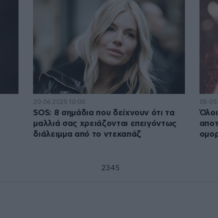
20·06·2025 10:00
05·05
α
SOS: 8 σημάδια που δείχνουν ότι τα
Όλοι
μαλλιά σας χρειάζονται επειγόντως
αποτ
διάλειμμα από το ντεκαπάζ
ομο
1
2
3
4
5