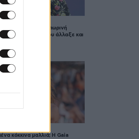
·2025 10:00
η Μπάρκα: Η φθινοπωρινή
έωση στα μαλλιά που άλλαξε και
ιάθεσή της
·2025 10:00
ένα κόκκινα μαλλιά; H Gaia