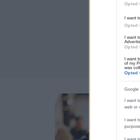
Opted 
I want t
Opted 
I want 
Advertis
Opted 
I want t
of my P
was col
Opted 
Google 
I want t
web or d
I want t
purpose
I want 