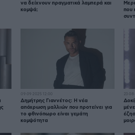
να δείχνουν πραγματικά λαμπερά και
Μερκ
κομψά;
που 
συντ
09·09·2025 12:00
23·08
α
Δημήτρης Γιαννέτος: Η νέα
Δοκί
ης
απόχρωση μαλλιών που προτείνει για
μένε
το φθινόπωρο είναι γεμάτη
έζησ
κομψότητα
μοιρ