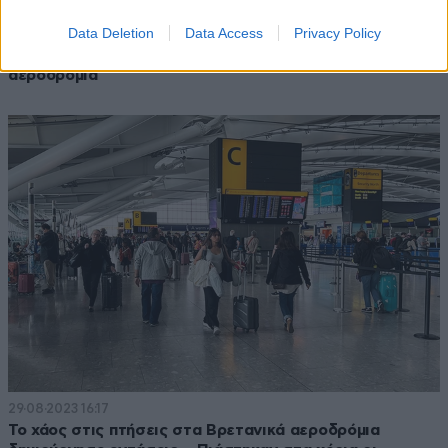
Data Deletion
Data Access
Privacy Policy
20·09·2023 18:54
Κανονικά αύριο οι πτήσεις από και προς τα ελληνικά
αεροδρόμια
29·08·2023 16:17
Το χάος στις πτήσεις στα Βρετανικά αεροδρόμια