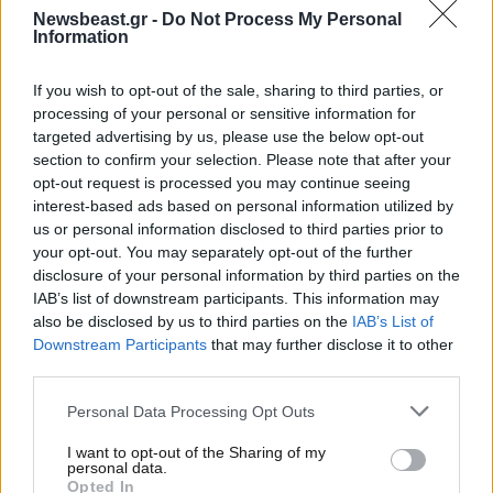
Newsbeast.gr -
Do Not Process My Personal
Information
If you wish to opt-out of the sale, sharing to third parties, or
processing of your personal or sensitive information for
targeted advertising by us, please use the below opt-out
section to confirm your selection. Please note that after your
opt-out request is processed you may continue seeing
interest-based ads based on personal information utilized by
us or personal information disclosed to third parties prior to
your opt-out. You may separately opt-out of the further
disclosure of your personal information by third parties on the
26·09·2023 10:26
IAB’s list of downstream participants. This information may
Τα χειρότερα τουριστικά αξιοθέατα σε όλο τον κόσμο –
also be disclosed by us to third parties on the
IAB’s List of
Ο «βρωμερός» προορισμός στην κορυφή της λίστας
Downstream Participants
that may further disclose it to other
third parties.
Please note that this website/app uses one or more Google
Personal Data Processing Opt Outs
services and may gather and store information including but
not limited to your visit or usage behaviour. You may click to
I want to opt-out of the Sharing of my
personal data.
grant or deny consent to Google and its third-party tags to
Opted In