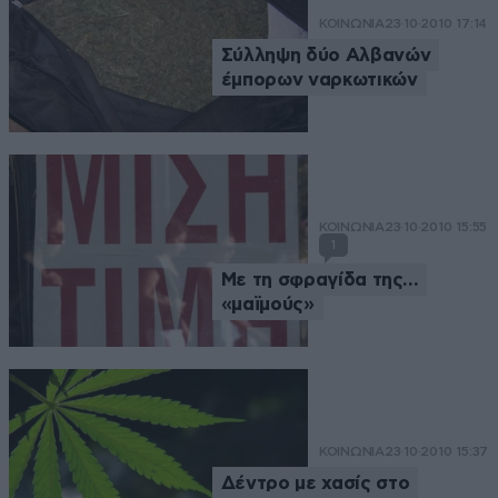
ΚΟΙΝΩΝΙΑ
23·10·2010 17:14
Σύλληψη δύο Αλβανών
έμπορων ναρκωτικών
ΚΟΙΝΩΝΙΑ
23·10·2010 15:55
1
Με τη σφραγίδα της…
«μαϊμούς»
ΚΟΙΝΩΝΙΑ
23·10·2010 15:37
Δέντρο με χασίς στο