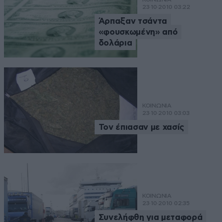
23·10·2010 03:22
Άρπαξαν τσάντα
«φουσκωμένη» από
δολάρια
ΚΟΙΝΩΝΙΑ
23·10·2010 03:03
Τον έπιασαν με χασίς
ΚΟΙΝΩΝΙΑ
23·10·2010 02:35
Συνελήφθη για μεταφορά