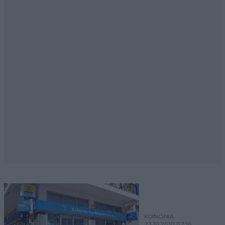
ΚΟΙΝΩΝΙΑ
23·10·2010 02:16