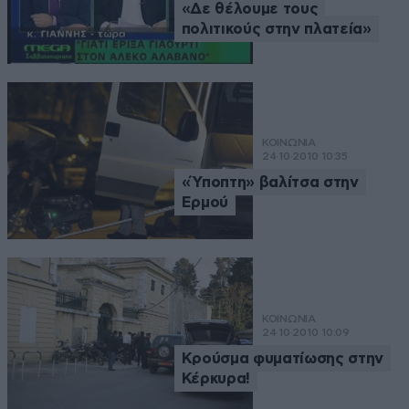
«Δε θέλουμε τους
πολιτικούς στην πλατεία»
ΚΟΙΝΩΝΙΑ
24·10·2010 10:35
«Ύποπτη» βαλίτσα στην
Ερμού
ΚΟΙΝΩΝΙΑ
24·10·2010 10:09
Κρούσμα φυματίωσης στην
Κέρκυρα!