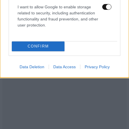
Έκρυβαν τα ναρκωτικά σε
I want to allow Google to enable storage
παιδικό καρότσι!
related to security, including authentication
functionality and fraud prevention, and other
user protection.
CONFIRM
Data Deletion
Data Access
Privacy Policy