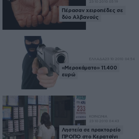
23·10·2010 05:19
Πέρασαν χειροπέδες σε
δύο Αλβανούς
ΕΛΛΑΔΑ
23·10·2010 04:54
«Μεροκάματο» 11.400
ευρώ
ΚΟΙΝΩΝΙΑ
23·10·2010 04:43
Ληστεία σε πρακτορείο
ΠΡΟΠΟ στο Κερατσίνι