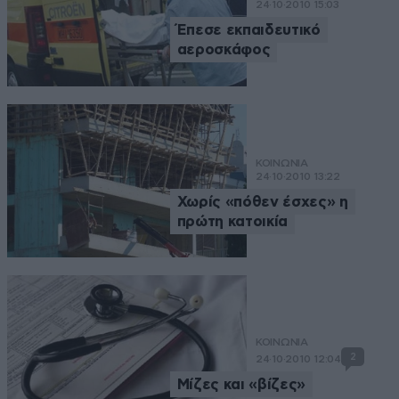
24·10·2010 15:03
Έπεσε εκπαιδευτικό
αεροσκάφος
ΚΟΙΝΩΝΙΑ
24·10·2010 13:22
Χωρίς «πόθεν έσχες» η
πρώτη κατοικία
ΚΟΙΝΩΝΙΑ
2
24·10·2010 12:04
Μίζες και «βίζες»