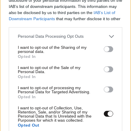
disclosure of your personal information by third parties on the
IAB’s list of downstream participants. This information may
also be disclosed by us to third parties on the
IAB’s List of
Downstream Participants
that may further disclose it to other
third parties.
Please note that this website/app uses one or more Google
Personal Data Processing Opt Outs
services and may gather and store information including but
not limited to your visit or usage behaviour. You may click to
I want to opt-out of the Sharing of my
personal data.
grant or deny consent to Google and its third-party tags to
Opted In
use your data for below specified purposes in below Google
consent section.
I want to opt-out of the Sale of my
Personal Data.
Opted In
I want to opt-out of processing my
ΚΟΙΝΩΝΙΑ
23·10·2010 18:51
Personal Data for Targeted Advertising.
Opted In
Μυστηριώδης δολοφονία
στη Χαλκιδική
I want to opt-out of Collection, Use,
Retention, Sale, and/or Sharing of my
Personal Data that Is Unrelated with the
Purposes for which it was collected.
Opted Out