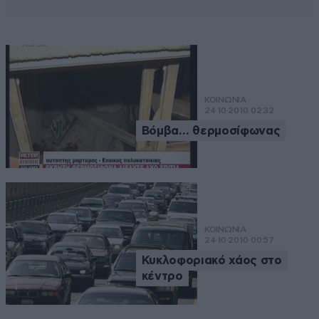
ΚΟΙΝΩΝΙΑ
24·10·2010 02:32
Βόμβα… θερμοσίφωνας
ΚΟΙΝΩΝΙΑ
24·10·2010 00:57
Κυκλοφοριακό χάος στο
κέντρο