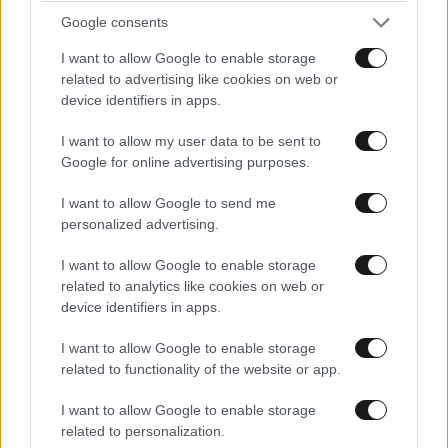
Google consents
ΚΟΙΝΩΝΙΑ
23·10·2010 18:13
2
I want to allow Google to enable storage
related to advertising like cookies on web or
Έπιασαν στα πράσα τον
device identifiers in apps.
«ποντικό» του Περιστερίου
I want to allow my user data to be sent to
Google for online advertising purposes.
I want to allow Google to send me
ΚΟΙΝΩΝΙΑ
personalized advertising.
23·10·2010 18:04
Ίχνη Παλαιοκώστα στη
I want to allow Google to enable storage
related to analytics like cookies on web or
βόμβα προς τον
device identifiers in apps.
Χρυσοχοΐδη
I want to allow Google to enable storage
related to functionality of the website or app.
I want to allow Google to enable storage
related to personalization.
ΚΟΙΝΩΝΙΑ
23·10·2010 17:53