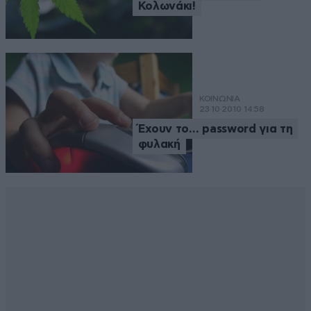
Κολωνάκι!
ΚΟΙΝΩΝΙΑ
23·10·2010 14:58
Έχουν το… password για τη
φυλακή