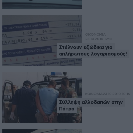
ΟΙΚΟΝΟΜΙΑ
23·10·2010 12:31
Στέλνουν εξώδικα για
απλήρωτους λογαριασμούς!
ΚΟΙΝΩΝΙΑ
23·10·2010 10:16
Σύλληψη αλλοδαπών στην
Πάτρα