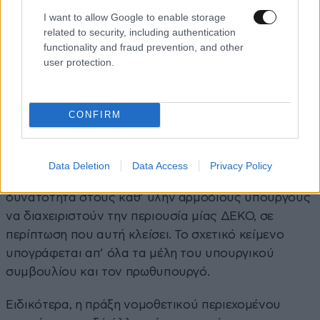
άλλου τύπου συμφερόντων. Είναι επικίνδυνοι»,
I want to allow Google to enable storage
related to security, including authentication
τόνισαν οι εργαζόμενοι, στην ανακοίνωση που
functionality and fraud prevention, and other
εξέδωσαν μετά την γενική συνέλευση που
user protection.
πραγματοποιήθηκε στο ραδιομέγαρο, ενώ
αποφάσισαν να απαντήσουν στις εξελίξεις με διαρκή
κατάληψη και συνεχή λειτουργία της ΕΡΤ με έκτακτα
CONFIRM
δελτία ειδήσεων σε τηλεόραση και ραδιόφωνο.
Σύμφωνα με την πράξη νομοθετικού περιεχομένου,
Data Deletion
Data Access
Privacy Policy
που δημοσιεύτηκε την Τρίτη στο ΦΕΚ, δίνεται η
δυνατότητα στους καθ’ ύλην αρμόδιους υπουργούς
να διαχειριστούν την περιουσία μίας ΔΕΚΟ, σε
περίπτωση που αυτή κλείσει. Το σχετικό κείμενο
υπογράφεται απ’ όλα τα μέλη του υπουργικού
συμβουλίου και τον πρωθυπουργό.
Ειδικότερα, η πράξη νομοθετικού περιεχομένου