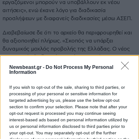
εργαζόμενοι μπορούν να υποβάλλουν εκ νέου
αιτήσεις», ενώ έκανε λόγο για διαδικασία
προσλήψεων με διαφανείς διαδικασίες μέσω ΑΣΕΠ.
Διαβεβαίωσε δε ότι το αρχείο θα περιφρουρηθεί και
θα αξιοποιηθεί πλήρως. «Σκοπός να υπάρξει
δυναμικός μοχλός προβολής της Ελλάδας. Ο νέος
οργανισμός θα ξεκινήσει να λειτουργεί το
συντομότερο. Μέχρι τότε οι πολίτες δεν θα
Newsbeast.gr -
Do Not Process My Personal
Information
πληρώνουν το χαράτσι που πληρώνουν ως σήμερα»,
σημείωσε.
If you wish to opt-out of the sale, sharing to third parties, or
processing of your personal or sensitive information for
Ο κυβερνητικός εκπρόσωπος έκανε λόγο για «ιερές
targeted advertising by us, please use the below opt-out
αγελάδες που παραμένουν άθικτες»,
section to confirm your selection. Please note that after your
υπογραμμίζοντας ότι «δεν μπορούμε να ανεχόμαστε
opt-out request is processed you may continue seeing
θύλακες αδιαφάνειας και δημόσιας σπατάλης».
interest-based ads based on personal information utilized by
us or personal information disclosed to third parties prior to
your opt-out. You may separately opt-out of the further
«Την ΕΡΤ την πληρώνει ο Ελληνικός λαός με το