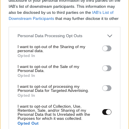
disclosure of your personal information by third parties on the
χαράτσι στους λογαριασμούς ηλεκτρικού: γύρω στα
IAB’s list of downstream participants. This information may
300 εκατομμύρια το χρόνο», είπε, μεταξύ άλλων,
also be disclosed by us to third parties on the
IAB’s List of
αναφέροντας ότι έχει «τετραπλάσιο ως εξαπλάσιο
Downstream Participants
that may further disclose it to other
third parties.
προσωπικό για πολύ μικρή τηλεθέαση: τη μισή
σχεδόν και για τα τρία δημόσια κανάλια μαζί, απ’ όση
Please note that this website/app uses one or more Google
Personal Data Processing Opt Outs
ένα μέσο εμπορικό κανάλι».
services and may gather and store information including but
not limited to your visit or usage behaviour. You may click to
I want to opt-out of the Sharing of my
personal data.
grant or deny consent to Google and its third-party tags to
«Η κυβέρνηση αποφάσισε να κλείσει την ΕΡΤ. Με το
Opted In
use your data for below specified purposes in below Google
ισχύον νομικό πλαίσιο και με κοινή υπουργική
consent section.
I want to opt-out of the Sale of my
απόφαση σταματούν οι μεταδόσεις της ΕΡΤ μετά
Personal Data.
Opted In
την ολοκλήρωση του προγράμματος σήμερα το
βράδυ. Και στη θέση της ΕΡΤ θα δημιουργηθεί ένας
I want to opt-out of processing my
Personal Data for Targeted Advertising.
σύγχρονος, δημόσιος – αλλά όχι κρατικός, ούτε
Opted In
κομματικά ελεγχόμενος – Οργανισμός
Ραδιοτηλεόρασης», επισήμανε ο κ. Κεδίκογλου.
I want to opt-out of Collection, Use,
Retention, Sale, and/or Sharing of my
Personal Data that Is Unrelated with the
Purposes for which it was collected.
Η ανακοίνωση για το λουκέτο
Opted Out