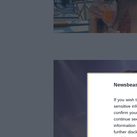
Newsbeast
If you wish 
sensitive in
confirm you
continue se
information 
further disc