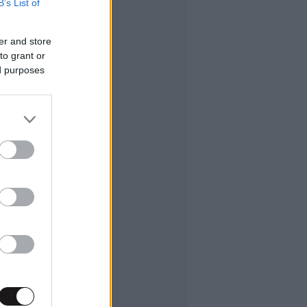
B’s List of
er and store
to grant or
ed purposes