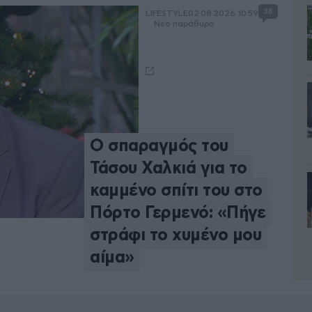
38
LIFESTYLE
02·08·2026 10:59
Νέο παράθυρο
Ο σπαραγμός του
Τάσου Χαλκιά για το
καμμένο σπίτι του στο
Πόρτο Γερμενό: «Πήγε
στράφι το χυμένο μου
αίμα»