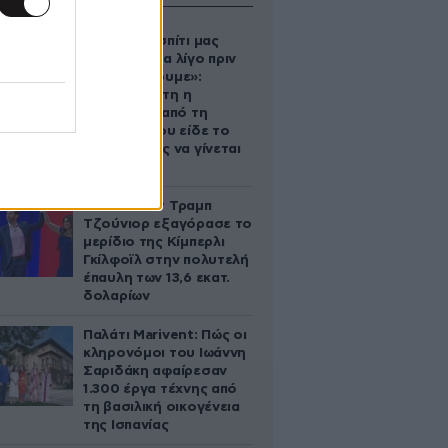
«Κάηκε το σπίτι μας
στην Ελλάδα λίγο πριν
μετακομίσουμε»:
Απαρηγόρητη η
οικογένεια από τη
Βρετανία που είδε το
όνειρο ζωής να γίνεται
στάχτη
Ο Ντόναλντ Τραμπ
Τζούνιορ εξαγόρασε το
μερίδιο της Κίμπερλι
Γκίλφοϊλ στην πολυτελή
έπαυλη των 13,6 εκατ.
δολαρίων
Παλάτι Marivent: Πώς οι
κληρονόμοι του Ιωάννη
Σαριδάκη αφαίρεσαν
1.300 έργα τέχνης από
τη βασιλική οικογένεια
της Ισπανίας