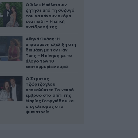
Ο Άλεκ Μπάλντουιν
ζήτησε από τη σύζυγό
του να κάνουν ακόμα
ένα παιδί – Η επική
αντίδρασή της
Αθηνά Ωνάση: Η
απρόσμενη εξέλιξη στη
διαμάχη με τον Γιάν
Τοπς – Η κίνηση με το
άλογο των 10
εκατομμυρίων ευρώ
Ο Στράτος
Τζώρτζογλου
αποκαλύπτει: Το νεκρό
έμβρυο στο σπίτι της
Μαρίας Γεωργιάδου και
ο εγκλεισμός στο
ψυχιατρείο