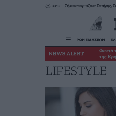
Σήμερα
γιορτάζουν:
ΡΟΗ ΕΙΔΗΣΕΩΝ
ΕΛ
Φωτιά τ
NEWS ALERT
της Κρ
LIFESTYLE