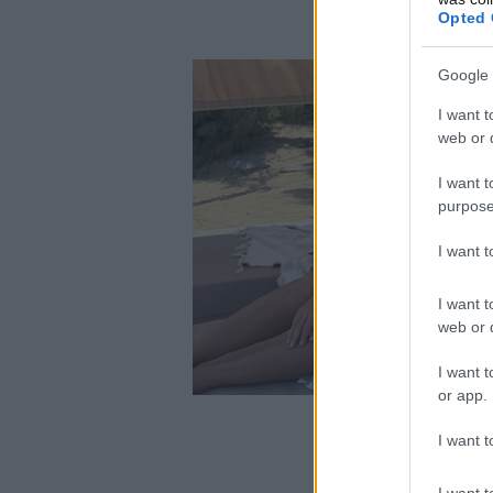
Opted 
Google 
I want t
web or d
I want t
purpose
I want 
I want t
web or d
I want t
or app.
I want t
I want t