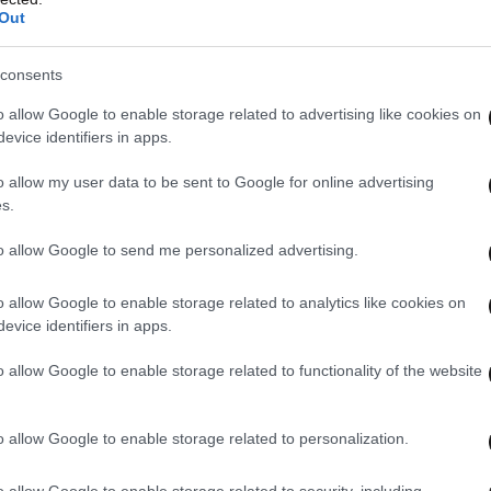
Out
7
LIFESTYLE
02·08·2026 21:46
consents
Νέο παράθυρο
o allow Google to enable storage related to advertising like cookies on
evice identifiers in apps.
o allow my user data to be sent to Google for online advertising
s.
to allow Google to send me personalized advertising.
Μάρα Ζαχαρέα –
o allow Google to enable storage related to analytics like cookies on
Θεόδωρος
evice identifiers in apps.
Ρουσόπουλος και Τίνα
o allow Google to enable storage related to functionality of the website
Μεσσαροπούλου –
Γιώργος Μυλωνάκης σε
o allow Google to enable storage related to personalization.
κοινή καλοκαιρινή
o allow Google to enable storage related to security, including