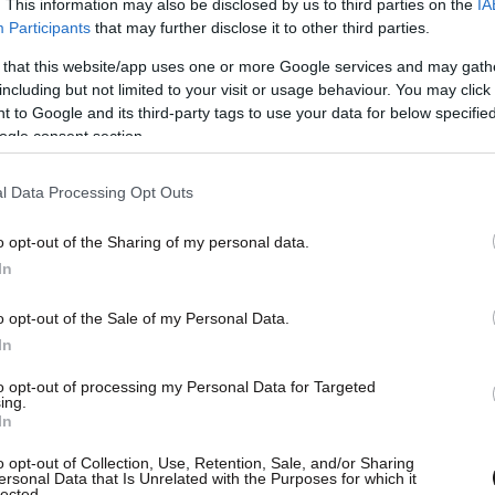
. This information may also be disclosed by us to third parties on the
IA
«Σήμερα στην Ισπανία,
Participants
that may further disclose it to other third parties.
αύριο στην Ελλάδα»
 that this website/app uses one or more Google services and may gath
including but not limited to your visit or usage behaviour. You may click 
 to Google and its third-party tags to use your data for below specifi
14
LIFESTYLE
02·08·2026 23:08
ogle consent section.
Νέο παράθυρο
l Data Processing Opt Outs
o opt-out of the Sharing of my personal data.
In
o opt-out of the Sale of my Personal Data.
Μαρίνα Σταυράκη:
In
Εντυπωσιακή βραδινή
to opt-out of processing my Personal Data for Targeted
ing.
εμφάνιση στη Μύκονο
In
με τον σύντροφό της
o opt-out of Collection, Use, Retention, Sale, and/or Sharing
ersonal Data that Is Unrelated with the Purposes for which it
Μπουλέντ Οζκάν
lected.