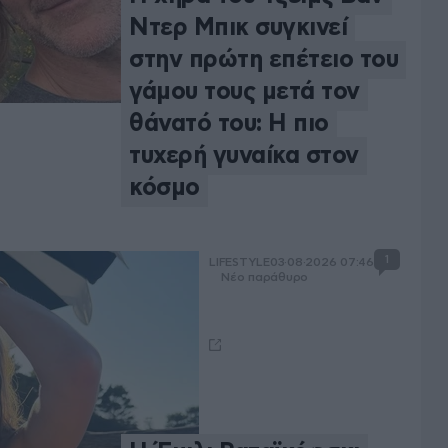
Ντερ Μπικ συγκινεί
στην πρώτη επέτειο του
γάμου τους μετά τον
θάνατό του: Η πιο
τυχερή γυναίκα στον
κόσμο
1
LIFESTYLE
03·08·2026 07:46
Νέο παράθυρο