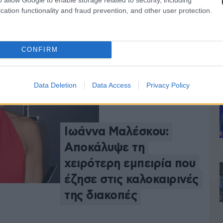
απόδραση στην Τήνο
cation functionality and fraud prevention, and other user protection.
11
LIFESTYLE
02·08·2026 18:03
Νέο παράθυρο
CONFIRM
Data Deletion
Data Access
Privacy Policy
Ιωάννα Μαλέσκου:
Αποκάλυψε τη
χειρότερη εμπειρία που
έζησε στις καλοκαιρινές
της διακοπές