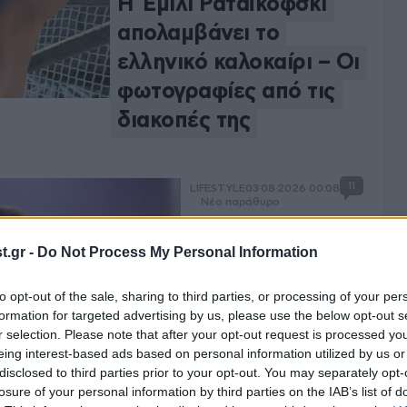
Η Έμιλι Ραταϊκόφσκι
απολαμβάνει το
ελληνικό καλοκαίρι – Οι
φωτογραφίες από τις
διακοπές της
11
LIFESTYLE
03·08·2026 00:08
Νέο παράθυρο
.gr -
Do Not Process My Personal Information
to opt-out of the sale, sharing to third parties, or processing of your per
formation for targeted advertising by us, please use the below opt-out s
r selection. Please note that after your opt-out request is processed y
eing interest-based ads based on personal information utilized by us or
Αγγελική Ηλιάδη για τα
disclosed to third parties prior to your opt-out. You may separately opt-
γεγονότα στη Θέουτα:
losure of your personal information by third parties on the IAB’s list of