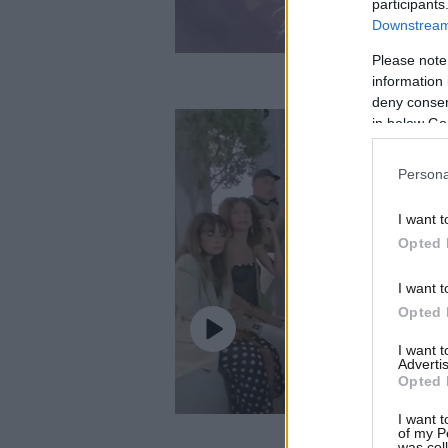
participants
Downstream 
Please note
information 
deny consent
in below Go
Persona
I want t
Opted 
I want t
Opted 
I want 
Advertis
Opted 
I want t
of my P
was col