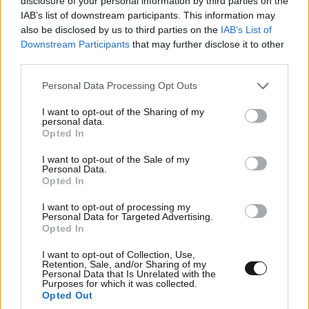
disclosure of your personal information by third parties on the
IAB’s list of downstream participants. This information may
also be disclosed by us to third parties on the
IAB’s List of
ΕΛΛΑΔΑ
1 ω. πριν
Downstream Participants
that may further disclose it to other
Αδιανόητο περιστατικό στην Κρήτη: Τουρίστας
third parties.
ρώτησε πόσο κοστίζει για να ασελγήσει σε ένα
Please note that this website/app uses one or more Google
Personal Data Processing Opt Outs
10χρονο κοριτσάκι
services and may gather and store information including but
not limited to your visit or usage behaviour. You may click to
I want to opt-out of the Sharing of my
personal data.
grant or deny consent to Google and its third-party tags to
Opted In
use your data for below specified purposes in below Google
consent section.
I want to opt-out of the Sale of my
Personal Data.
Opted In
I want to opt-out of processing my
Personal Data for Targeted Advertising.
Opted In
I want to opt-out of Collection, Use,
Retention, Sale, and/or Sharing of my
Personal Data that Is Unrelated with the
Purposes for which it was collected.
Opted Out