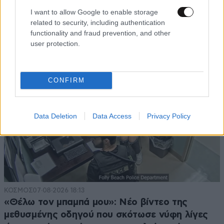
Ξεσπά ο Χρήστος Δάντης: «Δεν περίμενα την
I want to allow Google to enable storage
αχαριστία των ανθρώπων του χώρου»
related to security, including authentication
functionality and fraud prevention, and other
user protection.
CONFIRM
Data Deletion
Data Access
Privacy Policy
ΚΟΣΜΟΣ
07·08·2026 18:13
«Θέλω τον μπαμπά μου»: Νέο βίντεο της
μεθυσμένης οδηγού που σκότωσε νύφη λίγες