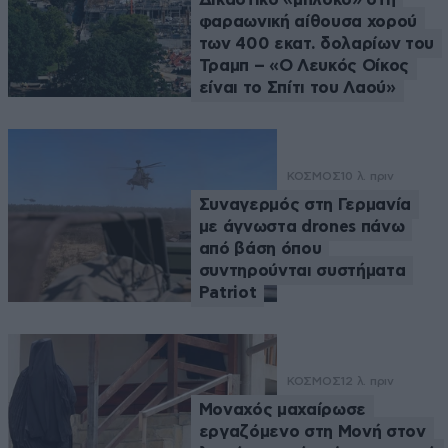
φαραωνική αίθουσα χορού
των 400 εκατ. δολαρίων του
Τραμπ – «Ο Λευκός Οίκος
είναι το Σπίτι του Λαού»
ΚΟΣΜΟΣ
10 λ. πριν
Συναγερμός στη Γερμανία
με άγνωστα drones πάνω
από βάση όπου
συντηρούνται συστήματα
Patriot
ΚΟΣΜΟΣ
12 λ. πριν
Μοναχός μαχαίρωσε
εργαζόμενο στη Μονή στον