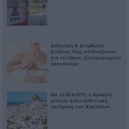
Αυξητική & Ανόρθωση
Στήθους: Πώς συνδυάζονται
για το τέλειο, εξατομικευμένο
αποτέλεσμα
Με τη SEAJETS, η Αμοργός
γίνεται η πιο αυθεντική
απόδραση των Κυκλάδων