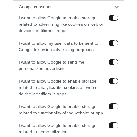
Google consents
ΑΘΛΗΤΙΚΑ
07·08·2026 15:45
Η οργή για Γουόκαπ, το μέλλον του Ιωαννίδη
I want to allow Google to enable storage
και τα χαμόγελα στην ΑΕΚ βλέποντας τους
related to advertising like cookies on web or
device identifiers in apps.
ανταγωνιστές
I want to allow my user data to be sent to
Google for online advertising purposes.
I want to allow Google to send me
personalized advertising.
I want to allow Google to enable storage
related to analytics like cookies on web or
device identifiers in apps.
I want to allow Google to enable storage
related to functionality of the website or app.
I want to allow Google to enable storage
related to personalization.
LIFESTYLE
07·08·2026 18:48