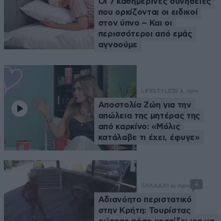
Οι 7 καθημερινές συνήθειες
που ορκίζονται οι ειδικοί
στον ύπνο – Και οι
περισσότεροι από εμάς
αγνοούμε
LIFESTYLE
55 λ. πριν
Αποστολία Ζώη για την
απώλεια της μητέρας της
από καρκίνο: «Μόλις
κατάλαβε τι έχει, έφυγε»
4
ΕΛΛΑΔΑ
1 ω. πριν
Αδιανόητο περιστατικό
στην Κρήτη: Τουρίστας