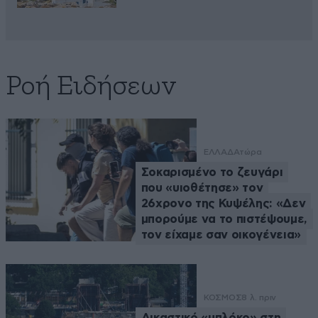
Ροή Ειδήσεων
ΕΛΛΑΔΑ
τώρα
Σοκαρισμένο το ζευγάρι
που «υιοθέτησε» τον
26χρονο της Κυψέλης: «Δεν
μπορούμε να το πιστέψουμε,
τον είχαμε σαν οικογένεια»
ΚΟΣΜΟΣ
8 λ. πριν
Δικαστικό «μπλόκο» στη