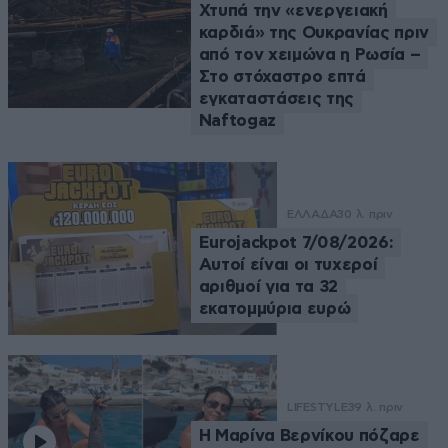
Χτυπά την «ενεργειακή
καρδιά» της Ουκρανίας πριν
από τον χειμώνα η Ρωσία –
Στο στόχαστρο επτά
εγκαταστάσεις της
Naftogaz
ΕΛΛΑΔΑ
30 λ. πριν
Eurojackpot 7/08/2026:
Αυτοί είναι οι τυχεροί
αριθμοί για τα 32
εκατομμύρια ευρώ
LIFESTYLE
39 λ. πριν
Η Μαρίνα Βερνίκου πόζαρε